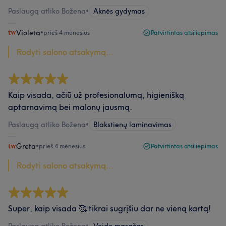
Paslaugą atliko Božena
•
Aknės gydymas
Violeta
•
prieš 4 mėnesius
Patvirtintas atsiliepimas
Rodyti salono atsakymą...
Kaip visada, ačiū už profesionalumą, higienišką
aptarnavimą bei malonų jausmą.
Paslaugą atliko Božena
•
Blakstienų laminavimas
Greta
•
prieš 4 mėnesius
Patvirtintas atsiliepimas
Rodyti salono atsakymą...
Super, kaip visada 🥰 tikrai sugrįšiu dar ne vieną kartą!