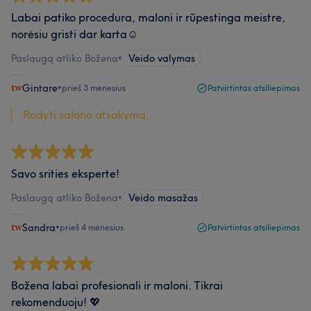
Labai patiko procedura, maloni ir rūpestinga meistre,
norėsiu gristi dar karta☺️
Paslaugą atliko Božena
•
Veido valymas
Gintare
•
prieš 3 mėnesius
Patvirtintas atsiliepimas
Rodyti salono atsakymą...
Savo srities eksperte!
Paslaugą atliko Božena
•
Veido masažas
Sandra
•
prieš 4 mėnesius
Patvirtintas atsiliepimas
Božena labai profesionali ir maloni. Tikrai
rekomenduoju! 💖