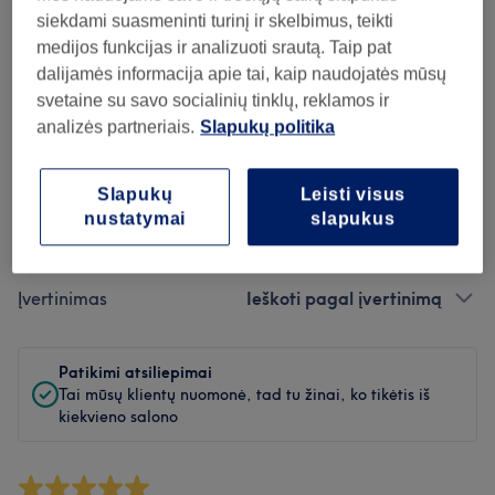
Švara
siekdami suasmeninti turinį ir skelbimus, teikti
medijos funkcijas ir analizuoti srautą. Taip pat
Personalas
dalijamės informacija apie tai, kaip naudojatės mūsų
svetaine su savo socialinių tinklų, reklamos ir
analizės partneriais.
Slapukų politika
Atsiliepimų filtras
Slapukų
Leisti visus
nustatymai
slapukus
Paslauga
Visos paslaugos
Įvertinimas
Ieškoti pagal įvertinimą
Patikimi atsiliepimai
Tai mūsų klientų nuomonė, tad tu žinai, ko tikėtis iš
kiekvieno salono