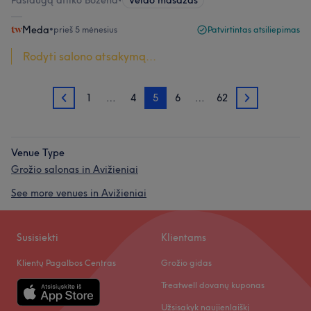
Paslaugą atliko Božena
•
Veido masažas
Meda
•
prieš 5 mėnesius
Patvirtintas atsiliepimas
Rodyti salono atsakymą...
1
…
4
5
6
…
62
4
6
Venue Type
Grožio salonas in Avižieniai
See more venues in Avižieniai
Susisiekti
Klientams
Klientų Pagalbos Centras
Grožio gidas
Treatwell dovanų kuponas
Užsisakyk naujienlaiškį