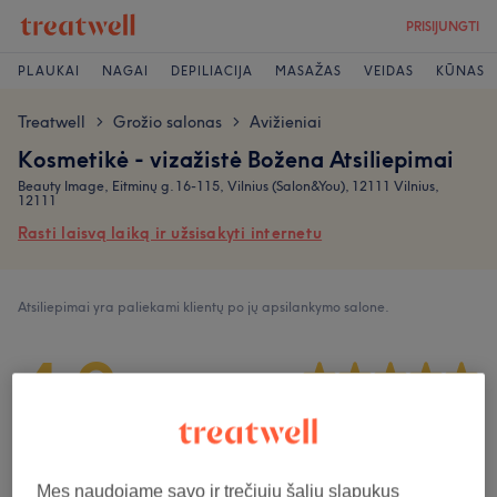
PRISIJUNGTI
PLAUKAI
NAGAI
DEPILIACIJA
MASAŽAS
VEIDAS
KŪNAS
Treatwell
Grožio salonas
Avižieniai
>
>
Kosmetikė - vizažistė Božena Atsiliepimai
Beauty Image, Eitminų g. 16-115, Vilnius (Salon&You), 12111 Vilnius,
12111
Rasti laisvą laiką ir užsisakyti internetu
Atsiliepimai yra paliekami klientų po jų apsilankymo salone.
4,9
360 atsiliepimai
Atmosfera
Mes naudojame savo ir trečiųjų šalių slapukus