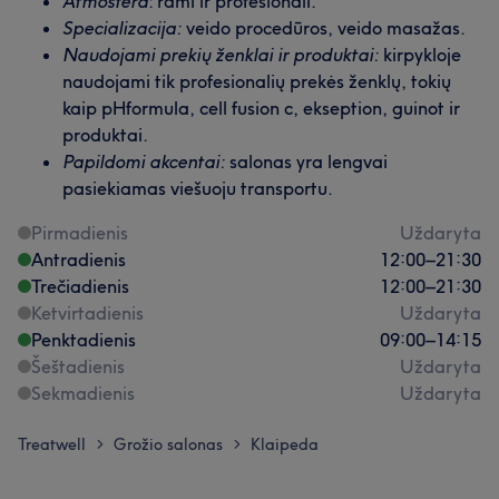
Atmosfera
: rami ir profesionali.
Specializacija:
veido procedūros, veido masažas.
Naudojami prekių ženklai ir produktai:
kirpykloje
naudojami tik profesionalių prekės ženklų, tokių
kaip pHformula, cell fusion c, ekseption, guinot ir
produktai.
Papildomi akcentai:
salonas yra lengvai
pasiekiamas viešuoju transportu.
Pirmadienis
Uždaryta
Antradienis
12:00
–
21:30
Trečiadienis
12:00
–
21:30
Ketvirtadienis
Uždaryta
Penktadienis
09:00
–
14:15
Šeštadienis
Uždaryta
Sekmadienis
Uždaryta
Treatwell
Grožio salonas
Klaipeda
>
>