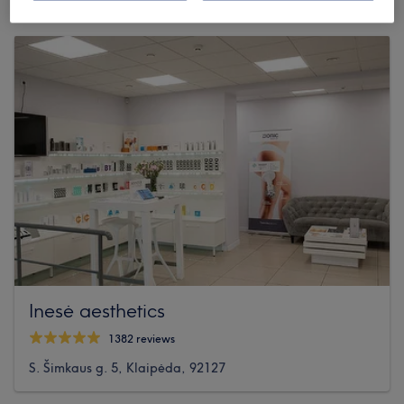
Inesė aesthetics
1382 reviews
S. Šimkaus g. 5, Klaipėda, 92127