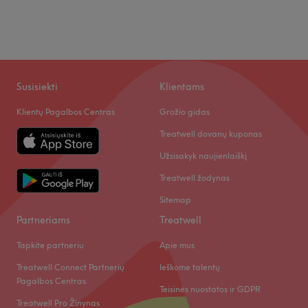
Susisiekti
Klientams
Klientų Pagalbos Centras
Grožio gidas
Treatwell dovanų kuponas
Užsisakyk naujienlaiškį
Treatwell žodynas
Sitemap
Partneriams
Treatwell
Tapkite partneriu
Apie mus
Treatwell Connect Partnerių
Ieškome talentų
Pagalbos Centras
Teisinės nuostatos ir GDPR
Treatwell Pro Žinynas