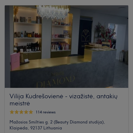
Vilija Kudrešovienė - vizažistė, antakių
meistrė
114 reviews
Mažosios Smilties g. 2 (Beauty Diamond studija),
Klaipėda, 92137 Lithuania