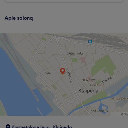
Apie saloną
Kosmetologė Ieva, Klaipėda