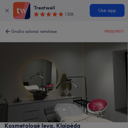
Treatwell
Use app
130K
Grožio salonai netoliese
PRISIJUNGTI
Kosmetologė Ieva, Klaipėda