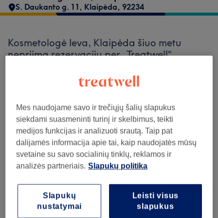
S. Daukanto g. 11
,
Klaipėda
,
92234
Kosmetologė Ieva, Klaipėda šiuo metu
nepriima rezervacijų per „Treatwell“.
Naudokitės paieškos laukeliu puslapio
viršuje ir
peržiūrėkite kitus jūsų vietovėje
esančius salonus.
Rasite daugybę puikiai
vertinamų profesionalų, pasiruošusių jus
Mes naudojame savo ir trečiųjų šalių slapukus
priimti.
siekdami suasmeninti turinį ir skelbimus, teikti
medijos funkcijas ir analizuoti srautą. Taip pat
dalijamės informacija apie tai, kaip naudojatės mūsų
Find the best venues near you
svetaine su savo socialinių tinklų, reklamos ir
analizės partneriais.
Slapukų politika
Slapukų
Leisti visus
Ieškoti Treatwell
nustatymai
slapukus