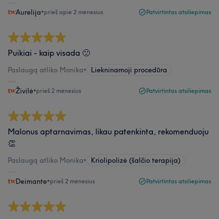
Aurelija
•
prieš apie 2 mėnesius
Patvirtintas atsiliepimas
Puikiai - kaip visada 🙂
Paslaugą atliko Monika
•
Liekninamoji procedūra
Živilė
•
prieš 2 mėnesius
Patvirtintas atsiliepimas
Malonus aptarnavimas, likau patenkinta, rekomenduoju
👏
Paslaugą atliko Monika
•
Kriolipolizė (šalčio terapija)
Deimante
•
prieš 2 mėnesius
Patvirtintas atsiliepimas