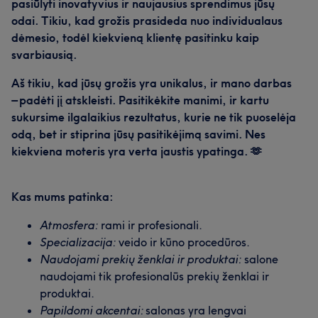
pasiūlyti inovatyvius ir naujausius sprendimus jūsų
odai. Tikiu, kad grožis prasideda nuo individualaus
dėmesio, todėl kiekvieną klientę pasitinku kaip
svarbiausią.
Aš tikiu, kad jūsų grožis yra unikalus, ir mano darbas
– padėti jį atskleisti. Pasitikėkite manimi, ir kartu
sukursime ilgalaikius rezultatus, kurie ne tik puoselėja
odą, bet ir stiprina jūsų pasitikėjimą savimi. Nes
kiekviena moteris yra verta jaustis ypatinga. 🫶
Kas mums patinka:
Atmosfera:
rami ir profesionali.
Specializacija:
veido ir kūno procedūros.
Naudojami prekių ženklai ir produktai:
salone
naudojami tik profesionalūs prekių ženklai ir
produktai.
Papildomi akcentai:
salonas yra lengvai