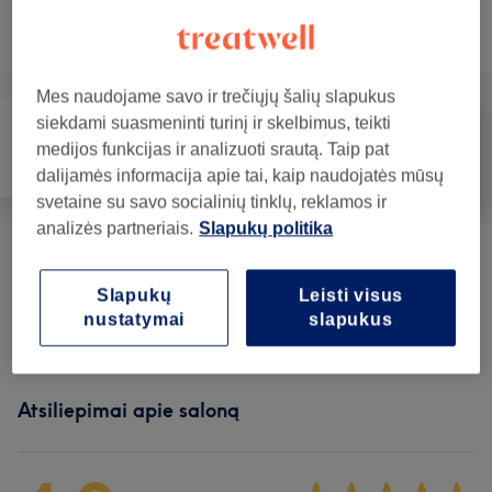
Neradai ko ieškojai?
Teikiamos paslaugos
Mes naudojame savo ir trečiųjų šalių slapukus
siekdami suasmeninti turinį ir skelbimus, teikti
medijos funkcijas ir analizuoti srautą. Taip pat
Veidas
Masažas
Kūnas
dalijamės informacija apie tai, kaip naudojatės mūsų
svetaine su savo socialinių tinklų, reklamos ir
analizės partneriais.
Slapukų politika
Liekninančios Procedūros Ir Masažai
(
1
)
nuo 29€
Slapukų
Leisti visus
nustatymai
slapukus
Kūno Procedūros
(
1
)
nuo 48€
Atsiliepimai apie saloną