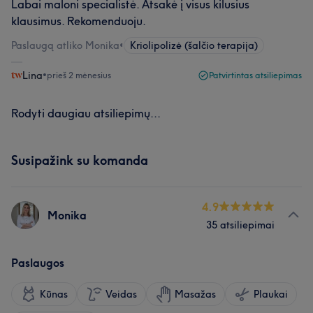
Labai maloni specialistė. Atsakė į visus kilusius
klausimus. Rekomenduoju.
Paslaugą atliko Monika
•
Kriolipolizė (šalčio terapija)
Lina
•
prieš 2 mėnesius
Patvirtintas atsiliepimas
Rodyti daugiau atsiliepimų...
Susipažink su komanda
4.9
Monika
35 atsiliepimai
Paslaugos
Kūnas
Veidas
Masažas
Plaukai