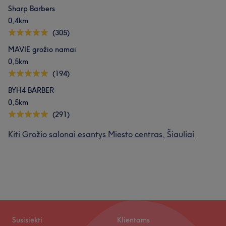
Sharp Barbers
0,4km
(305)
MAVIE grožio namai
0,5km
(194)
BYH4 BARBER
0,5km
(291)
Kiti Grožio salonai esantys Miesto centras, Šiauliai
Susisiekti
Klientams