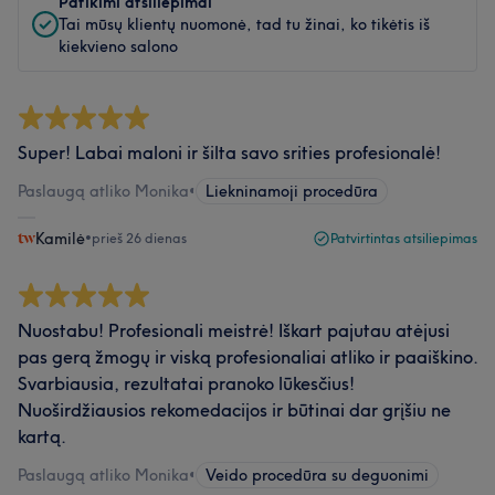
Patikimi atsiliepimai
Tai mūsų klientų nuomonė, tad tu žinai, ko tikėtis iš
kiekvieno salono
Super! Labai maloni ir šilta savo srities profesionalė!
Paslaugą atliko Monika
•
Liekninamoji procedūra
Kamilė
•
prieš 26 dienas
Patvirtintas atsiliepimas
Nuostabu! Profesionali meistrė! Iškart pajutau atėjusi
pas gerą žmogų ir viską profesionaliai atliko ir paaiškino.
Svarbiausia, rezultatai pranoko lūkesčius!
Nuoširdžiausios rekomedacijos ir būtinai dar grįšiu ne
kartą.
Paslaugą atliko Monika
•
Veido procedūra su deguonimi