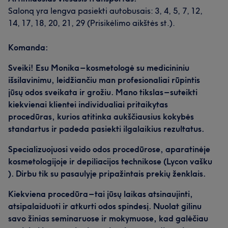
Saloną yra lengva pasiekti autobusais: 3, 4, 5, 7, 12,
14, 17, 18, 20, 21, 29 (Prisikėlimo aikštės st.).
Komanda:
Sveiki! Esu Monika – kosmetologė su medicininiu
išsilavinimu, leidžiančiu man profesionaliai rūpintis
jūsų odos sveikata ir grožiu. Mano tikslas – suteikti
kiekvienai klientei individualiai pritaikytas
procedūras, kurios atitinka aukščiausius kokybės
standartus ir padeda pasiekti ilgalaikius rezultatus.
Specializuojuosi veido odos procedūrose, aparatinėje
kosmetologijoje ir depiliacijos technikose (Lycon vašku
). Dirbu tik su pasaulyje pripažintais prekių ženklais.
Kiekviena procedūra – tai jūsų laikas atsinaujinti,
atsipalaiduoti ir atkurti odos spindesį. Nuolat gilinu
savo žinias seminaruose ir mokymuose, kad galėčiau