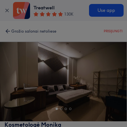
Treatwell
Use app
130K
Grožio salonai netoliese
PRISIJUNGTI
Kosmetologė Monika