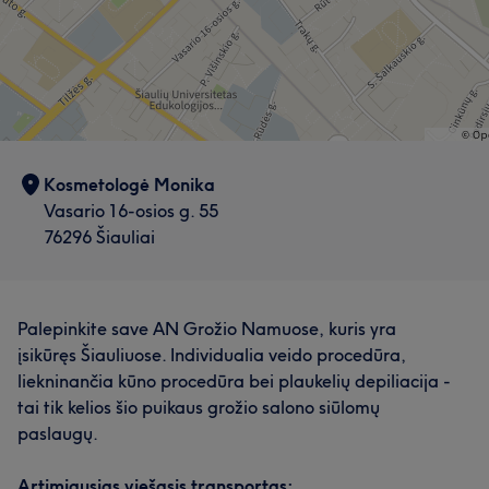
Kosmetologė Monika
Vasario 16-osios g. 55
76296 Šiauliai
Palepinkite save AN Grožio Namuose, kuris yra
įsikūręs Šiauliuose. Individualia veido procedūra,
liekninančia kūno procedūra bei plaukelių depiliacija -
tai tik kelios šio puikaus grožio salono siūlomų
paslaugų.
Artimiausias viešasis transportas: