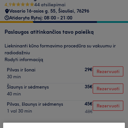
4,9
44 atsiliepimai
Vasario 16-osios g. 55
,
Šiauliai
,
76296
Atidaryta Rytoj: 08:00 - 21:00
Paslaugos atitinkančios tavo paiešką
Liekninanti kūno formavimo procedūra su vakuumu ir
radiodažniu
Rodyti informaciją
29€
Pilvas ir šonai
Rezervuoti
30 min
35€
Šlaunys ir sėdmenys
Rezervuoti
40 min
45€
Pilvas, šlaunys ir sėdmenys
Rezervuoti
1 val 30 min
48€