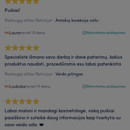
Puikiai!
Paslaugą atliko Patricija
•
Antakių korekcija siūlu
Laura
•
prieš 15 dienų
Patvirtintas atsiliepimas
Specialistė išmano savo darbą ir davė patarimų, kokius
produktus naudoti, procedūromis esu labai patenkinta.
Paslaugą atliko Patricija
•
Veido pilingas
Liudvika
•
prieš 19 dienų
Patvirtintas atsiliepimas
Labai maloni ir mandagi kosmetologė, viską puikiai
paaiškino ir suteikė daug informacijos kaip tvarkytis su
savo veido oda. ❤️