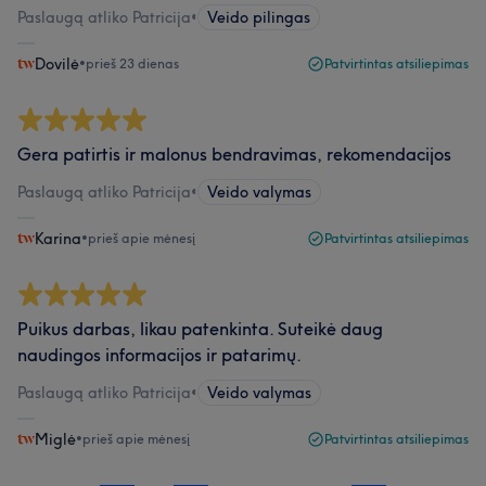
Paslaugą atliko Patricija
•
Veido pilingas
Dovilė
•
prieš 23 dienas
Patvirtintas atsiliepimas
Gera patirtis ir malonus bendravimas, rekomendacijos
Paslaugą atliko Patricija
•
Veido valymas
Karina
•
prieš apie mėnesį
Patvirtintas atsiliepimas
Puikus darbas, likau patenkinta. Suteikė daug
naudingos informacijos ir patarimų.
Paslaugą atliko Patricija
•
Veido valymas
Miglė
•
prieš apie mėnesį
Patvirtintas atsiliepimas