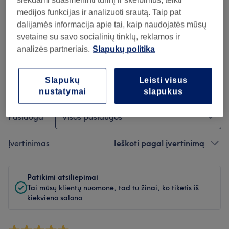
siekdami suasmeninti turinį ir skelbimus, teikti
medijos funkcijas ir analizuoti srautą. Taip pat
Švara
dalijamės informacija apie tai, kaip naudojatės mūsų
svetaine su savo socialinių tinklų, reklamos ir
Personalas
analizės partneriais.
Slapukų politika
Slapukų
Leisti visus
Atsiliepimų filtras
nustatymai
slapukus
Paslauga
Visos paslaugos
Įvertinimas
Ieškoti pagal įvertinimą
Patikimi atsiliepimai
Tai mūsų klientų nuomonė, tad tu žinai, ko tikėtis iš
kiekvieno salono