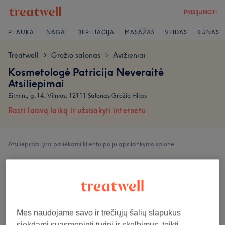
PRISIJUNGTI
PLAUKAI
NAGAI
DEPILIACIJA
MASAŽAS
VEIDAS
KŪNAS
Treatwell
Grožio salonas
Avižieniai
>
>
Kosmetologė Patricija Neveraitė
Atsiliepimai
Eitminų g. 14, Vilnius, 12111 Salonas Grožio Hitas
Rasti laisvą laiką ir užsisakyti internetu
Atsiliepimai yra paliekami klientų po jų apsilankymo salone.
5,0
348 atsiliepimai
Mes naudojame savo ir trečiųjų šalių slapukus
Atmosfera