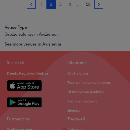
1
2
3
4
…
58
1
3
Venue Type
Grožio salonas in Avižieniai
See more venues in Avižieniai
Susisiekti
Klientams
Klientų Pagalbos Centras
Grožio gidas
Treatwell dovanų kuponas
Užsisakyk naujienlaiškį
Treatwell žodynas
Sitemap
Partneriams
Treatwell
Tapkite partneriu
Apie mus