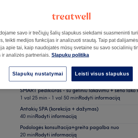
ojame savo ir trečiųjų šalių slapukus siekdami suasmeninti turin
, teikti medijos funkcijas ir analizuoti srautą. Taip pat dalijamės
ja apie tai, kaip naudojatės mūsų svetaine su savo socialinių ti
ir analizės partneriais.
Slapukų politika
Manikiūras - su geliniu lakavimu + su seno lako nu
Slapukų nustatymai
Leisti visus slapukus
1 val 10 min - 1 val 50 min
Rodyti informaciją
SMART pedikiūras - su geliniu lakavimu + seno lak
1 val 25 min - 1 val 50 min
Rodyti informaciją
Antakių SPA (korekcija + dažymas)
40 min
Rodyti informaciją
Podologės konsultacija+greita pagalba nuo
20 min
Rodyti informaciją