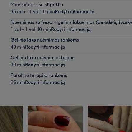
Manikiūras - su stiprikliu
35 min - 1 val 10 min
Rodyti informaciją
Nuėmimas su freza + gelinis lakavimas (be odelių tvark
1 val - 1 val 40 min
Rodyti informaciją
Gelinio lako nuėmimas rankoms
40 min
Rodyti informaciją
Gelinio lako nuėmimas kojoms
30 min
Rodyti informaciją
Parafino terapija rankoms
25 min
Rodyti informaciją