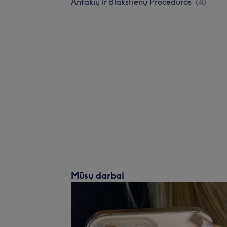
Antakių Ir Blakstienų Procedūros
(
4
)
Mūsų darbai