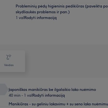
Probleminių pėdų higieninis pedikiūras (paveikta po 
skydliaukės problemos ir pan.)
1 val
Rodyti informaciją
Veidas
Japoniškas manikiūras be ilgalaikio lako nuėmimo
40 min - 1 val
Rodyti informaciją
Manikiūras - su geliniu lakavimu + su seno lako nuėmim