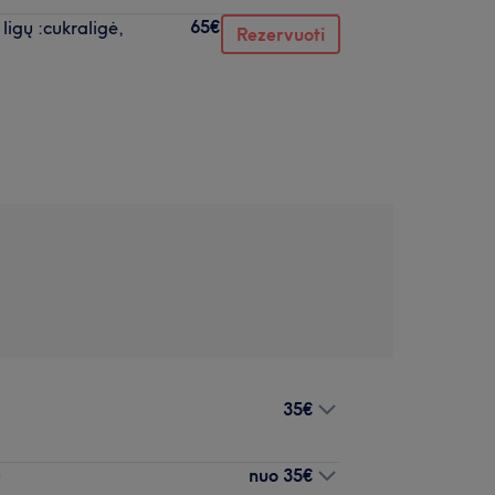
65€
ligų :cukraligė,
Rezervuoti
35€
nuo
35€
u