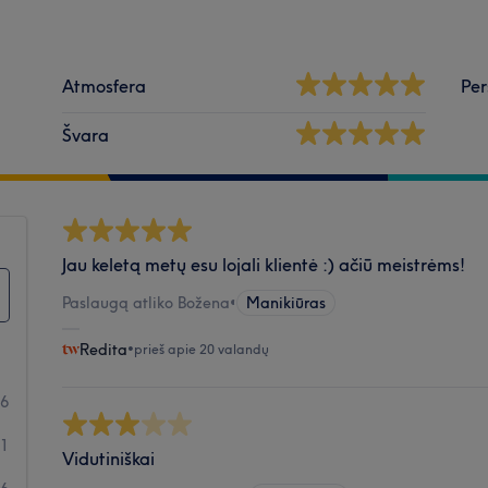
Atmosfera
Per
Švara
Jau keletą metų esu lojali klientė :) ačiū meistrėms!
Paslaugą atliko Božena
•
Manikiūras
Redita
•
prieš apie 20 valandų
96
61
Vidutiniškai