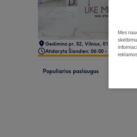
Mes naud
skelbimus
Gedimino pr. 52
,
Vilnius
,
01110
informaci
Atidaryta Šiandien: 06:00 - 21:00
reklamos 
Populiarios paslaugos