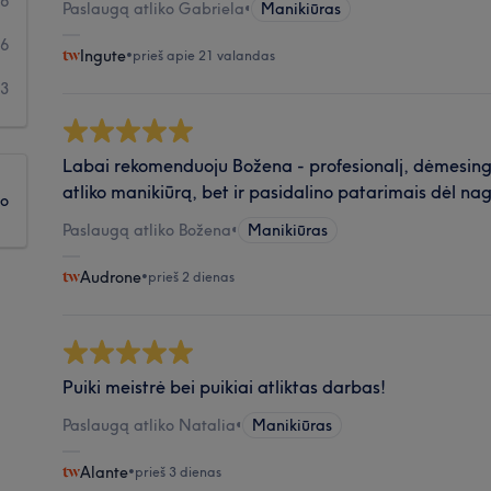
96
Paslaugą atliko Gabriela
•
Manikiūras
46
Ingute
•
prieš apie 21 valandas
43
Labai rekomenduoju Božena - profesionalj, dėmesinga
atliko manikiūrą, bet ir pasidalino patarimais dėl nag
ko
Paslaugą atliko Božena
•
Manikiūras
Audrone
•
prieš 2 dienas
Puiki meistrė bei puikiai atliktas darbas!
Paslaugą atliko Natalia
•
Manikiūras
Alante
•
prieš 3 dienas