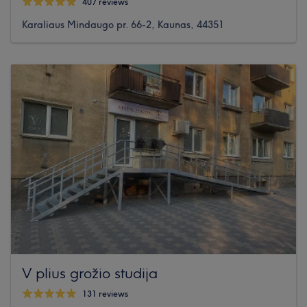
407 reviews
Karaliaus Mindaugo pr. 66-2, Kaunas, 44351
V plius grožio studija
131 reviews