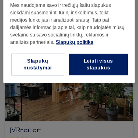
Mes naudojame savo ir trečiųjų šalių slapukus
Browse more venues
siekdami suasmeninti turinį ir skelbimus, teikti
medijos funkcijas ir analizuoti srautą. Taip pat
dalijamės informacija apie tai, kaip naudojatės mūsų
svetaine su savo socialinių tinklų, reklamos ir
analizės partneriais.
Slapukų politika
Slapukų
Leisti visus
nustatymai
slapukus
JVRnail.art