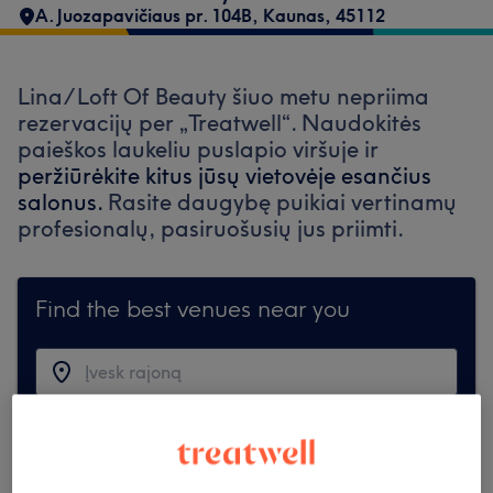
A. Juozapavičiaus pr. 104B, Kaunas
,
45112
Lina/ Loft Of Beauty šiuo metu nepriima
rezervacijų per „Treatwell“. Naudokitės
paieškos laukeliu puslapio viršuje ir
peržiūrėkite kitus jūsų vietovėje esančius
salonus.
Rasite daugybę puikiai vertinamų
profesionalų, pasiruošusių jus priimti.
Find the best venues near you
Ieškoti Treatwell