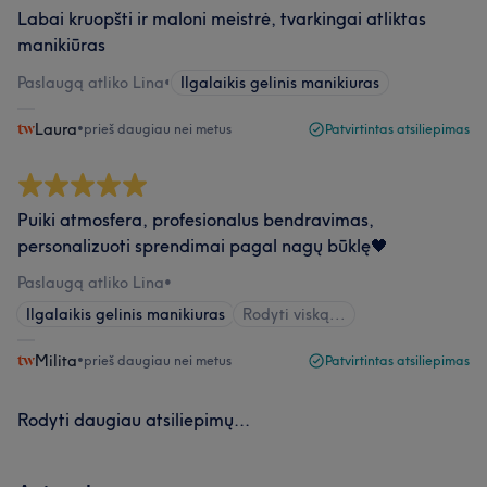
Labai kruopšti ir maloni meistrė, tvarkingai atliktas
manikiūras
Paslaugą atliko Lina
•
Ilgalaikis gelinis manikiuras
Laura
•
prieš daugiau nei metus
Patvirtintas atsiliepimas
Puiki atmosfera, profesionalus bendravimas,
personalizuoti sprendimai pagal nagų būklę🖤
Paslaugą atliko Lina
•
Ilgalaikis gelinis manikiuras
Rodyti viską...
Milita
•
prieš daugiau nei metus
Patvirtintas atsiliepimas
Rodyti daugiau atsiliepimų...