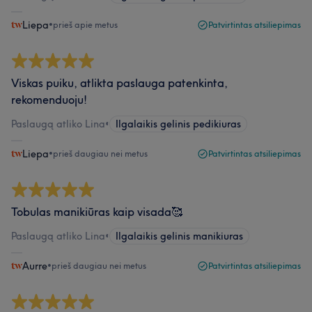
Liepa
•
prieš apie metus
Patvirtintas atsiliepimas
Viskas puiku, atlikta paslauga patenkinta,
rekomenduoju!
Paslaugą atliko Lina
•
Ilgalaikis gelinis pedikiuras
Liepa
•
prieš daugiau nei metus
Patvirtintas atsiliepimas
Tobulas manikiūras kaip visada🥰
Paslaugą atliko Lina
•
Ilgalaikis gelinis manikiuras
Aurre
•
prieš daugiau nei metus
Patvirtintas atsiliepimas