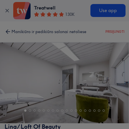
Treatwell
Use app
130K
Manikiūro ir pedikiūro salonai netoliese
PRISIJUNGTI
Lina/ Loft Of Beauty