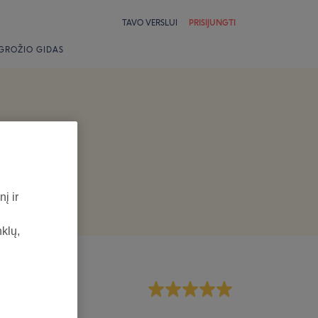
TAVO VERSLUI
PRISIJUNGTI
GROŽIO GIDAS
į ir
nklų,
rsonalas