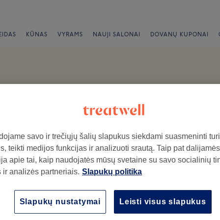
EIDAS
KŪNAS
VYRAMS
NAUJI SALONAI
DOVANŲ KUPONAI
epimai
ojame savo ir trečiųjų šalių slapukus siekdami suasmeninti turin
, teikti medijos funkcijas ir analizuoti srautą. Taip pat dalijamės
ja apie tai, kaip naudojatės mūsų svetaine su savo socialinių ti
ir analizės partneriais.
Slapukų politika
ymo salone.
Atmosfera
Pe
Slapukų nustatymai
Leisti visus slapukus