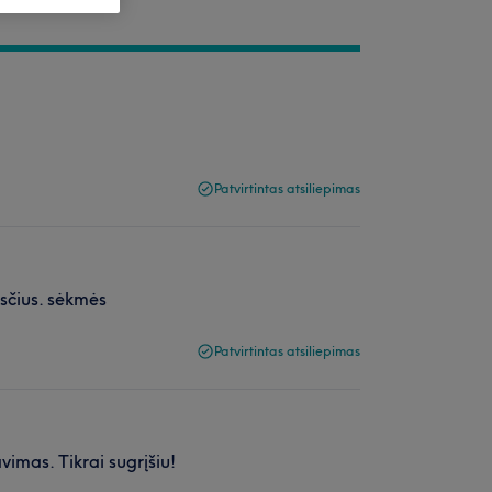
Patvirtintas atsiliepimas
esčius. sėkmės
Patvirtintas atsiliepimas
imas. Tikrai sugrįšiu!