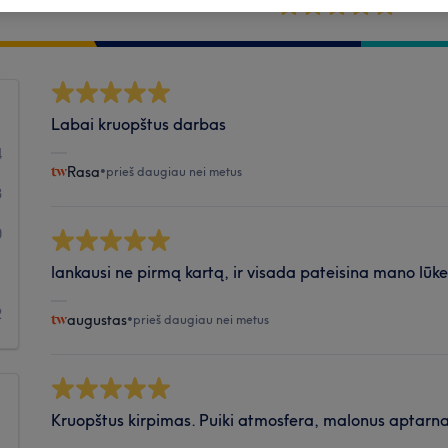
Švara
Labai kruopštus darbas
4
Rasa
•
prieš daugiau nei metus
3
0
lankausi ne pirmą kartą, ir visada pateisina mano lūk
1
2
augustas
•
prieš daugiau nei metus
Kruopštus kirpimas. Puiki atmosfera, malonus aptarnav