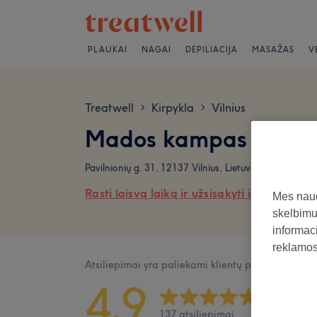
PLAUKAI
NAGAI
DEPILIACIJA
MASAŽAS
V
Treatwell
Kirpykla
Vilnius
>
>
Mados kampas Atsili
Pavilnionių g. 31, 12137 Vilnius, Lietuva
Rasti laisvą laiką ir užsisakyti internetu
Mes naud
skelbimus
informaci
reklamos 
Atsiliepimai yra paliekami klientų po jų apsilank
4,9
137 atsiliepimai