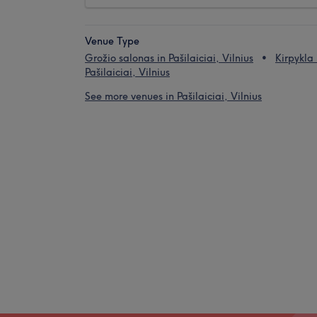
Venue Type
Grožio salonas in Pašilaiciai, Vilnius
Kirpykla 
Pašilaiciai, Vilnius
See more venues in Pašilaiciai, Vilnius