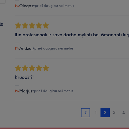
Olegas
•
prieš daugiau nei metus
in
Itin profesionali ir savo darbą mylinti bei išmananti kir
Andzej
•
prieš daugiau nei metus
Kruopšti!
Marjus
•
prieš daugiau nei metus
1
2
3
4
1