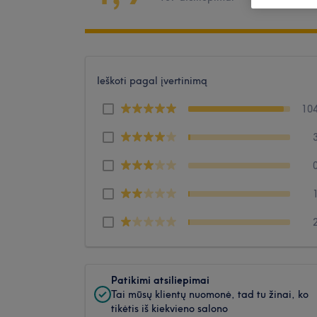
Ieškoti pagal įvertinimą
10
Patikimi atsiliepimai
Tai mūsų klientų nuomonė, tad tu žinai, ko
tikėtis iš kiekvieno salono