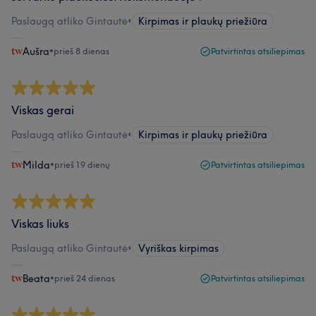
Paslaugą atliko Gintautė
•
Kirpimas ir plaukų priežiūra
Aušra
•
prieš 8 dienas
Patvirtintas atsiliepimas
Viskas gerai
Paslaugą atliko Gintautė
•
Kirpimas ir plaukų priežiūra
Milda
•
prieš 19 dienų
Patvirtintas atsiliepimas
Viskas liuks
Paslaugą atliko Gintautė
•
Vyriškas kirpimas
Beata
•
prieš 24 dienas
Patvirtintas atsiliepimas