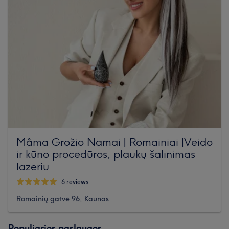
Måma Grožio Namai | Romainiai |Veido
ir kūno procedūros, plaukų šalinimas
lazeriu
6 reviews
Romainių gatvė 96, Kaunas
Populiarios paslaugos