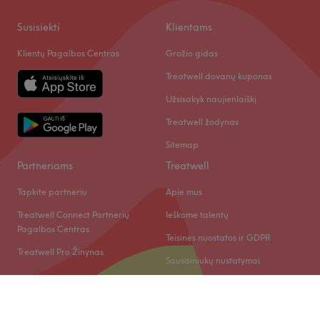
Susisiekti
Klientams
Klientų Pagalbos Centras
Grožio gidas
Treatwell dovanų kuponas
Užsisakyk naujienlaiškį
Treatwell žodynas
Sitemap
Partneriams
Treatwell
Tapkite partneriu
Apie mus
Treatwell Connect Partnerių
Ieškome talentų
Pagalbos Centras
Teisinės nuostatos ir GDPR
Treatwell Pro Žinynas
Sausainiukų nustatymai
© 2026 Treatwell LT UAB