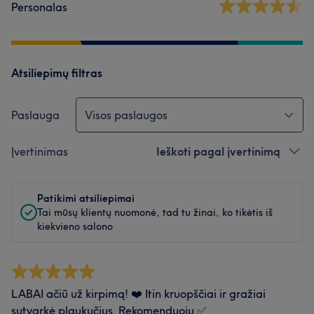
Personalas
Atsiliepimų filtras
Paslauga
Visos paslaugos
Įvertinimas
Ieškoti pagal įvertinimą
Patikimi atsiliepimai
Tai mūsų klientų nuomonė, tad tu žinai, ko tikėtis iš
kiekvieno salono
LABAI ačiū už kirpimą! ❤️ Itin kruopščiai ir gražiai
sutvarkė plaukučius. Rekomenduoju ✅