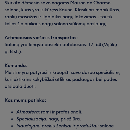
Skirkite dėmesio savo nagams Maison de Charme
salone, kuris yra įsikūręss Kaune. Klasikinis manikiūras,
rankų masažas ir ilgalaikis nagų lakavimas - tai tik
kelios šio puikaus nagų salono siūlomų paslaugų.
Artimiausias viešasis transportas:
Saloną yra lengva pasiekti autobusais: 17, 64 (Vijūkų
g. B st.).
Komanda:
Meistrė yra patyrusi ir kruopšti savo darbo specialistė,
kuri užtikrins kokybiškai atliktas paslaugas bei padės
atsipalaiduoti.
Kas mums patinka:
Atmosfera:
rami ir profesionali.
Specializacija:
nagų priežiūra.
Naudojami prekių ženklai ir produktai:
salone