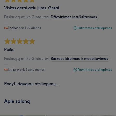
Viskas gerai aciu Jums. Gerai
Paslaugą atliko Gintautė
•
Džiovinimas ir sušukavimas
Indre
•
prieš 29 dienas
Patvirtintas atsiliepimas
Puiku
Paslaugą atliko Gintautė
•
Barzdos kirpimas ir modeliavimas
Lukas
•
prieš apie mėnesį
Patvirtintas atsiliepimas
Rodyti daugiau atsiliepimų...
Apie saloną