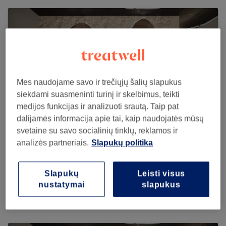
Mes naudojame savo ir trečiųjų šalių slapukus
siekdami suasmeninti turinį ir skelbimus, teikti
medijos funkcijas ir analizuoti srautą. Taip pat
dalijamės informacija apie tai, kaip naudojatės mūsų
svetaine su savo socialinių tinklų, reklamos ir
analizės partneriais.
Slapukų politika
Matas Barber, Kaunas
Slapukų
Leisti visus
126 reviews
nustatymai
slapukus
Romainių g. 96, 47262 Kaunas