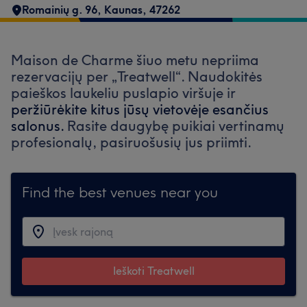
Romainių g. 96
,
Kaunas
,
47262
Maison de Charme šiuo metu nepriima
rezervacijų per „Treatwell“. Naudokitės
paieškos laukeliu puslapio viršuje ir
peržiūrėkite kitus jūsų vietovėje esančius
salonus.
Rasite daugybę puikiai vertinamų
profesionalų, pasiruošusių jus priimti.
Find the best venues near you
Ieškoti Treatwell