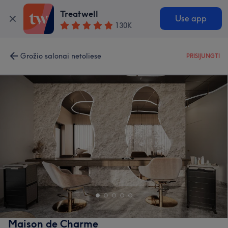
Treatwell
Use app
130K
Grožio salonai netoliese
PRISIJUNGTI
Maison de Charme