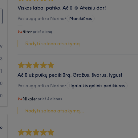
Viskas labai patiko. Ačiū ☺️ Ateisiu dar!
Paslaugą atliko Narina
•
Manikiūras
Rita
•
prieš dieną
Rodyti salono atsakymą...
69
3
1
Ačiū už puikų pedikiūrą. Gražus, švarus, lygus!
0
Paslaugą atliko Narina
•
Ilgalaikis gelinis pedikiuras
0
Nikole
•
prieš 4 dienas
Rodyti salono atsakymą...
ko