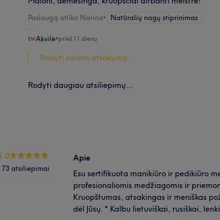
Maloni, dėmesinga, kruopščiai dirbanti meistrė!
Paslaugą atliko Narina
•
Natūralių nagų stiprinimas
Akvilė
•
prieš 11 dienų
Rodyti salono atsakymą...
Rodyti daugiau atsiliepimų...
5.0
Apie
173 atsiliepimai
Esu sertifikuota manikiūro ir pedikiūro me
profesionaliomis medžiagomis ir priemonėm
Kruopštumas, atsakingas ir meniškas požiū
dėl Jūsų. * Kalbu lietuviškai, rusiškai, lenk