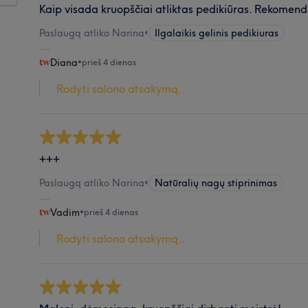
Kaip visada kruopščiai atliktas pedikiūras. Rekomend
Paslaugą atliko Narina
•
Ilgalaikis gelinis pedikiuras
Diana
•
prieš 4 dienas
Rodyti salono atsakymą...
+++
Paslaugą atliko Narina
•
Natūralių nagų stiprinimas
Vadim
•
prieš 4 dienas
Rodyti salono atsakymą...