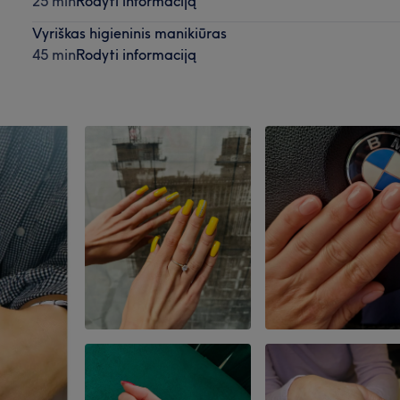
25 min
Rodyti informaciją
Vyriškas higieninis manikiūras
45 min
Rodyti informaciją