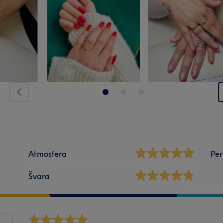
Atmosfera
Per
Švara