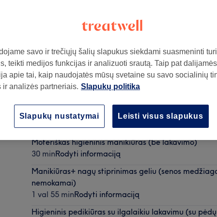
ojame savo ir trečiųjų šalių slapukus siekdami suasmeninti turin
, teikti medijos funkcijas ir analizuoti srautą. Taip pat dalijamės
o studija
,
06112
ja apie tai, kaip naudojatės mūsų svetaine su savo socialinių ti
ir analizės partneriais.
Slapukų politika
Express pedikiūras su ilgalaikiu lakavimu (be pėdų 
Slapukų nustatymai
Leisti visus slapukus
1 val 20 min - 1 val 30 min
Rodyti informaciją
Moteriškas higieninis manikiūras (be lakavimo)
30 min
Rodyti informaciją
Manikiūras+ nagų stiprinimas geliu (senos medžia
nemokamai)
1 val 55 min
Rodyti informaciją
Higieninis pedikiūras su ilgalaikiu lakavimu (su pėdų