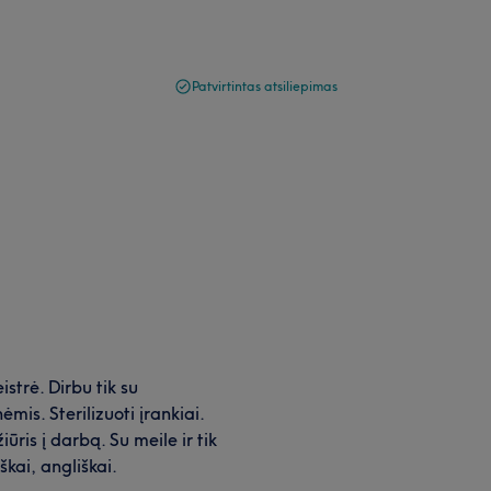
Patvirtintas atsiliepimas
istrė. Dirbu tik su
is. Sterilizuoti įrankiai.
ris į darbą. Su meile ir tik
iškai, angliškai.