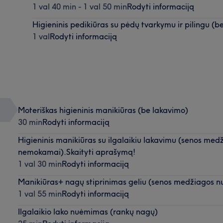
1 val 40 min - 1 val 50 min
Rodyti informaciją
Higieninis pedikiūras su pėdų tvarkymu ir pilingu (b
1 val
Rodyti informaciją
Moteriškas higieninis manikiūras (be lakavimo)
30 min
Rodyti informaciją
Higieninis manikiūras su ilgalaikiu lakavimu (senos me
nemokamai).Skaityti aprašymą!
1 val 30 min
Rodyti informaciją
Manikiūras+ nagų stiprinimas geliu (senos medžiagos
1 val 55 min
Rodyti informaciją
Ilgalaikio lako nuėmimas (rankų nagų)