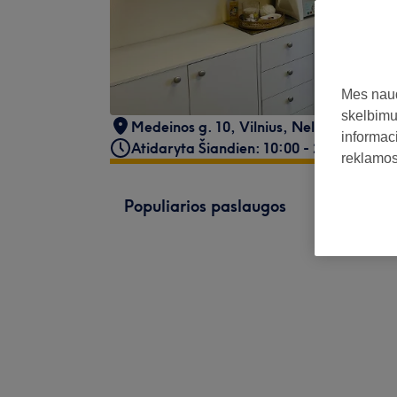
Mes naud
skelbimus
Medeinos g. 10
,
Vilnius
,
Neli style Groži
informaci
Atidaryta Šiandien: 10:00 - 20:00
reklamos 
Populiarios paslaugos