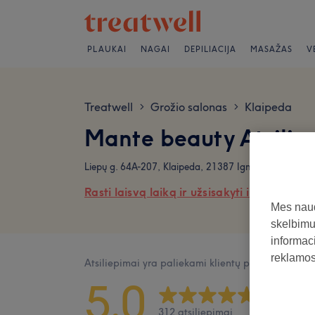
PLAUKAI
NAGAI
DEPILIACIJA
MASAŽAS
V
Treatwell
Grožio salonas
Klaipeda
>
>
Mante beauty Atsilie
Liepų g. 64A-207, Klaipeda, 21387 Ignitis pagrindinis
Rasti laisvą laiką ir užsisakyti internetu
Mes naud
skelbimus
informaci
reklamos 
Atsiliepimai yra paliekami klientų po jų apsilank
5,0
312 atsiliepimai