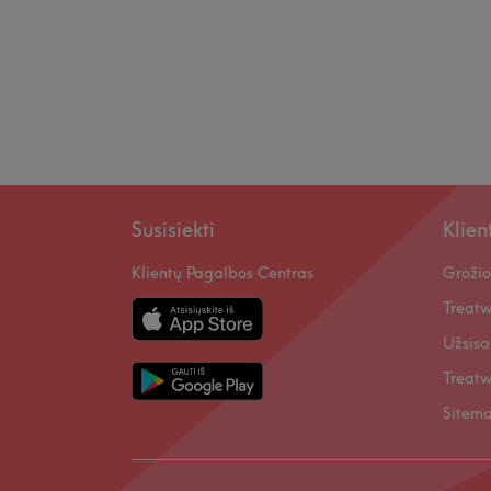
Susisiekti
Klie
Klientų Pagalbos Centras
Grožio
Treatw
Užsisa
Treatw
Sitem