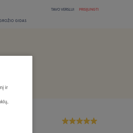
TAVO VERSLUI
PRISIJUNGTI
GROŽIO GIDAS
į ir
nklų,
rsonalas