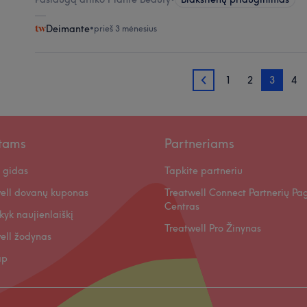
Deimante
•
prieš 3 mėnesius
1
2
3
4
2
ntams
Partneriams
 gidas
Tapkite partneriu
ell dovanų kuponas
Treatwell Connect Partnerių Pa
Centras
kyk naujienlaiškį
Treatwell Pro Žinynas
ell žodynas
ap