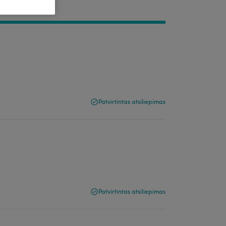
Patvirtintas atsiliepimas
Patvirtintas atsiliepimas