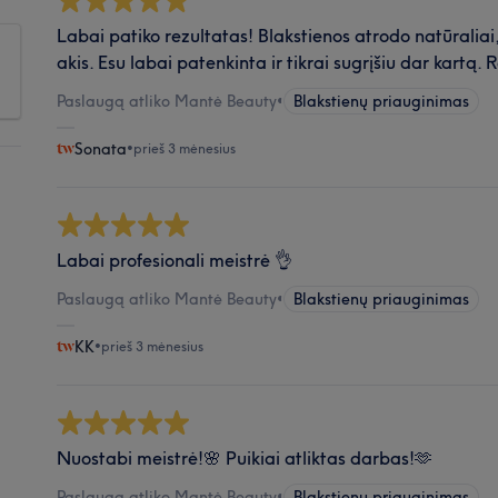
Labai patiko rezultatas! Blakstienos atrodo natūraliai, 
akis. Esu labai patenkinta ir tikrai sugrįšiu dar kartą
Paslaugą atliko Mantė Beauty
•
Blakstienų priauginimas
Sonata
•
prieš 3 mėnesius
Labai profesionali meistrė 👌
Paslaugą atliko Mantė Beauty
•
Blakstienų priauginimas
KK
•
prieš 3 mėnesius
Nuostabi meistrė!🌸 Puikiai atliktas darbas!🫶
Paslaugą atliko Mantė Beauty
•
Blakstienų priauginimas