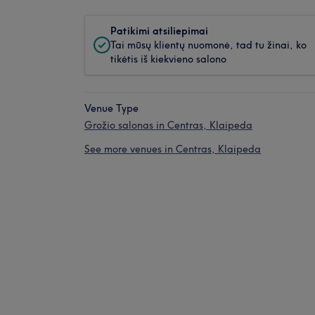
Patikimi atsiliepimai
Tai mūsų klientų nuomonė, tad tu žinai, ko
tikėtis iš kiekvieno salono
Venue Type
Grožio salonas in Centras, Klaipeda
See more venues in Centras, Klaipeda