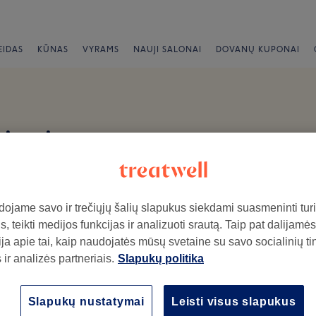
EIDAS
KŪNAS
VYRAMS
NAUJI SALONAI
DOVANŲ KUPONAI
pimai
 pastatas, 2 aukštas
ojame savo ir trečiųjų šalių slapukus siekdami suasmeninti turin
, teikti medijos funkcijas ir analizuoti srautą. Taip pat dalijamės
ja apie tai, kaip naudojatės mūsų svetaine su savo socialinių ti
ir analizės partneriais.
Slapukų politika
ymo salone.
Atmosfera
Pe
Slapukų nustatymai
Leisti visus slapukus