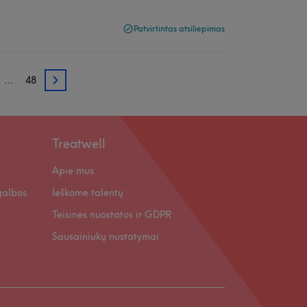
Patvirtintas atsiliepimas
…
48
4
Treatwell
Apie mus
galbos
Ieškome talentų
Teisinės nuostatos ir GDPR
Sausainiukų nustatymai