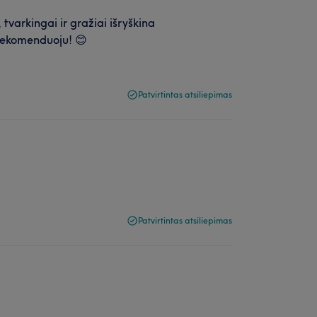
tvarkingai ir gražiai išryškina
. Rekomenduoju! 😊
Patvirtintas atsiliepimas
Patvirtintas atsiliepimas