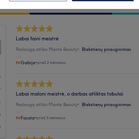
Švara
Labai faini meistrė
Paslaugą atliko Mantė Beauty
•
Blakstienų priauginimas
Gabija
•
prieš 2 mėnesius
9
7
Labai maloni meistrė, o darbas atliktas tobulai
2
Paslaugą atliko Mantė Beauty
•
Blakstienų priauginimas
0
Fausta
•
prieš 3 mėnesius
0