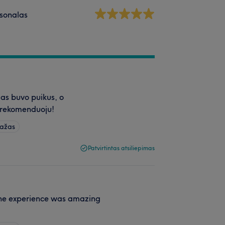
sonalas
as buvo puikus, o
i rekomenduoju!
sažas
Patvirtintas atsiliepimas
The experience was amazing