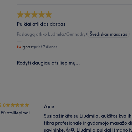
Puikiai atliktas darbas
Paslaugą atliko Ludmila/Gennadiy
•
Švediškas masažas
Ignas
•
prieš 7 dienas
Rodyti daugiau atsiliepimų...
5.0
Apie
150 atsiliepimai
Susipažinkite su Liudmila, aukštos kvali
tikra profesionale ir gydomojo masažo 
savininke. 👍📃 Liudmila puikiai išmano 