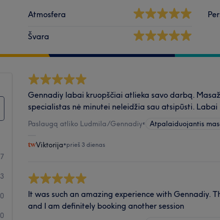
Atmosfera
Per
Švara
Gennadiy labai kruopščiai atlieka savo darbą. Masaž
specialistas nė minutei neleidžia sau atsipūsti. Laba
Paslaugą atliko Ludmila/Gennadiy
•
Atpalaiduojantis ma
Viktorija
•
prieš 3 dienas
47
3
It was such an amazing experience with Gennadiy. 
0
and I am definitely booking another session
0