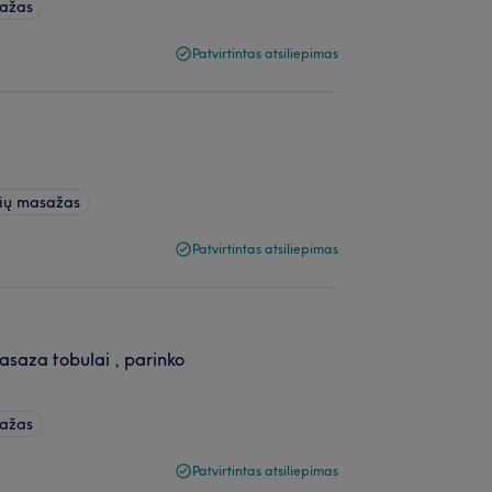
sažas
Patvirtintas atsiliepimas
čių masažas
Patvirtintas atsiliepimas
 masaza tobulai , parinko
sažas
Patvirtintas atsiliepimas