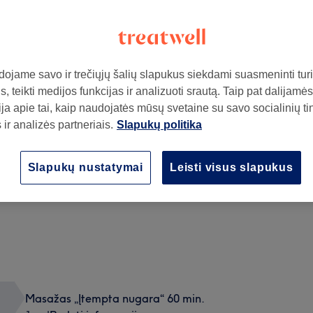
ojame savo ir trečiųjų šalių slapukus siekdami suasmeninti turin
, teikti medijos funkcijas ir analizuoti srautą. Taip pat dalijamės
ja apie tai, kaip naudojatės mūsų svetaine su savo socialinių ti
ir analizės partneriais.
Slapukų politika
ą
Veido liftingo masažas
Slapukų nustatymai
Leisti visus slapukus
1 val
Rodyti informaciją
Masažas „Įtempta nugara“ 60 min.