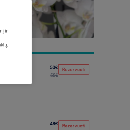
į ir
nklų,
50€
Rezervuoti
55€
48€
Rezervuoti