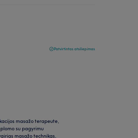
Patvirtintas atsiliepimas
fikacijos masažo terapeute,
diplomo su pagyrimu
įvairias masažo technikas,