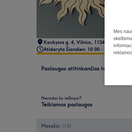
Mes naud
skelbimus
Kaukysos g. 4
,
Vilnius
,
11342
informaci
Atidaryta Šiandien: 10:00 - 21:00
reklamos 
Paslaugos atitinkančios tavo paiešk
Neradai ko ieškojai?
Teikiamos paslaugos
Masažai
(
14
)