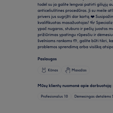
todėl su ja galite lengvai patirti giliųjų 
anticeliulitines procedūras. Ji su meile a
privers jus sugrįžti dar kartą.❤️ Susipaži
kvalifikuotas masažuotojas! 👓 Speciali
ypač nugaros, stuburo ir pečių juostos m
prižiūrimas ypatingu rūpesčiu ir dėmesiu
švelnioms rankoms 🤲, galite būti tikri, k
problemos sprendimą arba visišką atsip
Paslaugos
Kūnas
Masažas
Mūsų klientų nuomonė apie darbuotoją
Profesionalus
10
Dėmesingas detalėms