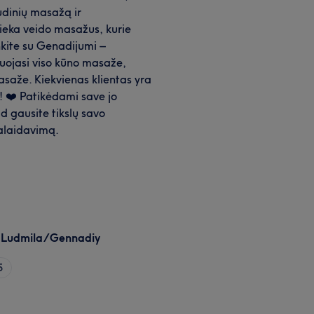
audinių masažą ir
tlieka veido masažus, kurie
nkite su Genadijumi –
zuojasi viso kūno masaže,
asaže. Kiekvienas klientas yra
! ❤️ Patikėdami save jo
ad gausite tikslų savo
alaidavimą.
: Ludmila/Gennadiy
5