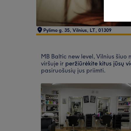
Pylimo g. 35
,
Vilnius
,
LT
,
01309
MB Baltic new level, Vilnius šiuo
viršuje ir
peržiūrėkite kitus jūsų v
pasiruošusių jus priimti.