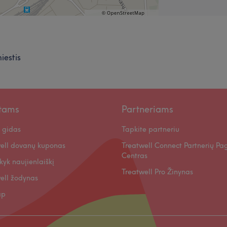
iestis
ntams
Partneriams
 gidas
Tapkite partneriu
ell dovanų kuponas
Treatwell Connect Partnerių Pa
Centras
kyk naujienlaiškį
Treatwell Pro Žinynas
ell žodynas
ap