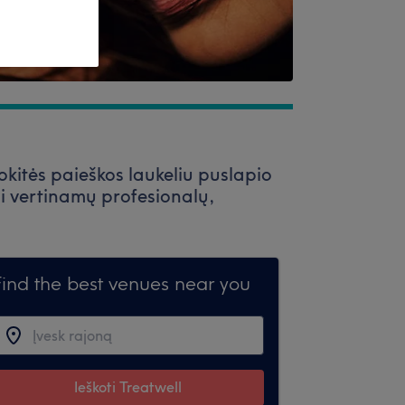
okitės paieškos laukeliu puslapio
i vertinamų profesionalų,
Find the best venues near you
Ieškoti Treatwell