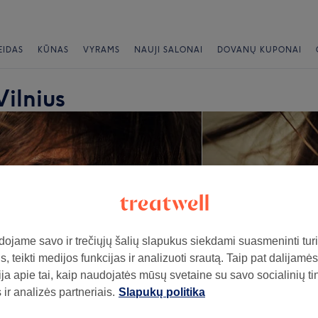
EIDAS
KŪNAS
VYRAMS
NAUJI SALONAI
DOVANŲ KUPONAI
Vilnius
ojame savo ir trečiųjų šalių slapukus siekdami suasmeninti turin
, teikti medijos funkcijas ir analizuoti srautą. Taip pat dalijamės
ja apie tai, kaip naudojatės mūsų svetaine su savo socialinių ti
ir analizės partneriais.
Slapukų politika