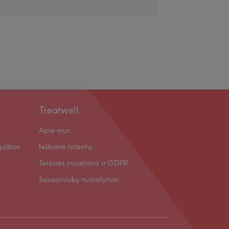
Treatwell
Apie mus
galbos
Ieškome talentų
Teisinės nuostatos ir GDPR
Sausainiukų nustatymai