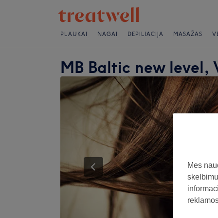
PLAUKAI
NAGAI
DEPILIACIJA
MASAŽAS
V
MB Baltic new level, 
Mes naud
skelbimus
informaci
reklamos 