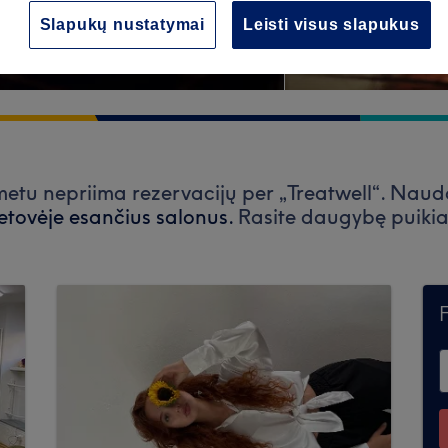
Slapukų nustatymai
Leisti visus slapukus
 metu nepriima rezervacijų per „Treatwell“. Naud
ietovėje esančius salonus.
Rasite daugybę puikia