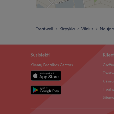
Treatwell
Kirpykla
Vilnius
Naujam
>
>
>
Susisiekti
Klie
Klientų Pagalbos Centras
Grožio
Treatw
Užsisa
Treatw
Sitem