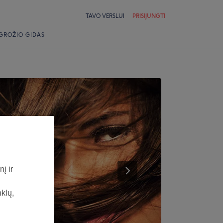
TAVO VERSLUI
PRISIJUNGTI
GROŽIO GIDAS
į ir
nklų,