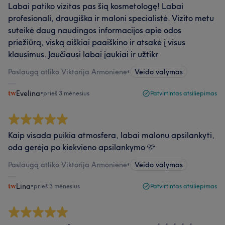
Labai patiko vizitas pas šią kosmetologę! Labai
profesionali, draugiška ir maloni specialistė. Vizito metu
suteikė daug naudingos informacijos apie odos
priežiūrą, viską aiškiai paaiškino ir atsakė į visus
klausimus. Jaučiausi labai jaukiai ir užtikr
Paslaugą atliko Viktorija Armoniene
•
Veido valymas
Evelina
•
prieš 3 mėnesius
Patvirtintas atsiliepimas
Kaip visada puikia atmosfera, labai malonu apsilankyti,
oda gerėja po kiekvieno apsilankymo 🩷
Paslaugą atliko Viktorija Armoniene
•
Veido valymas
Lina
•
prieš 3 mėnesius
Patvirtintas atsiliepimas