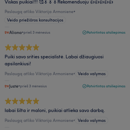
Viskas puikiai!!! 🥰🌷🌷🌷Rekomenduoju 👍👍👍👍👍
Paslaugą atliko Viktorija Armoniene
•
Veido priežiūros konsultacijos
Aliona
•
prieš 3 mėnesius
Patvirtintas atsiliepimas
Puiki savo srities specialistė. Labai džiaugiuosi
apsilankiusi!
Paslaugą atliko Viktorija Armoniene
•
Veido valymas
Justė
•
prieš 3 mėnesius
Patvirtintas atsiliepimas
labai šilta ir maloni, puikiai atlieka savo darbą.
Paslaugą atliko Viktorija Armoniene
•
Veido valymas