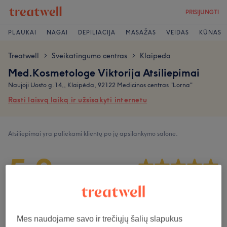
PRISIJUNGTI
PLAUKAI
NAGAI
DEPILIACIJA
MASAŽAS
VEIDAS
KŪNAS
Treatwell
Sveikatingumo centras
Klaipeda
>
>
Med.Kosmetologe Viktorija Atsiliepimai
Naujoji Uosto g. 14,, Klaipėda, 92122 Medicinos centras "Lorna"
Rasti laisvą laiką ir užsisakyti internetu
Atsiliepimai yra paliekami klientų po jų apsilankymo salone.
5,0
188 atsiliepimai
Atmosfera
Mes naudojame savo ir trečiųjų šalių slapukus