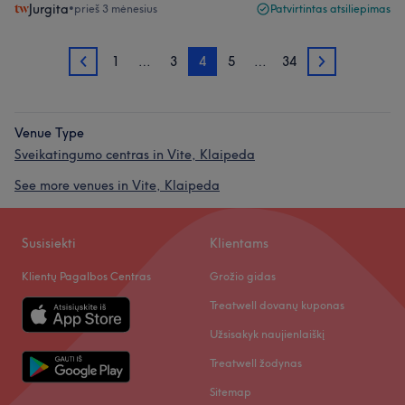
Jurgita
•
prieš 3 mėnesius
Patvirtintas atsiliepimas
1
…
3
4
5
…
34
3
5
Venue Type
Sveikatingumo centras in Vite, Klaipeda
See more venues in Vite, Klaipeda
Susisiekti
Klientams
Klientų Pagalbos Centras
Grožio gidas
Treatwell dovanų kuponas
Užsisakyk naujienlaiškį
Treatwell žodynas
Sitemap