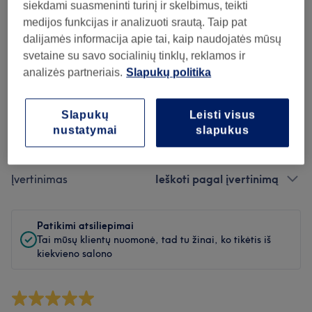
Švara
siekdami suasmeninti turinį ir skelbimus, teikti
medijos funkcijas ir analizuoti srautą. Taip pat
Personalas
dalijamės informacija apie tai, kaip naudojatės mūsų
svetaine su savo socialinių tinklų, reklamos ir
analizės partneriais.
Slapukų politika
Atsiliepimų filtras
Slapukų
Leisti visus
nustatymai
slapukus
Paslauga
Visos paslaugos
Įvertinimas
Ieškoti pagal įvertinimą
Patikimi atsiliepimai
Tai mūsų klientų nuomonė, tad tu žinai, ko tikėtis iš
kiekvieno salono