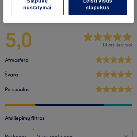
Slapukų
Leisti visus
nustatymai
slapukus
Atsiliepimai apie saloną
5,0
14 atsiliepimai
Atmosfera
Švara
Personalas
Atsiliepimų filtras
Paslauga
Visos paslaugos