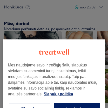
Manikiūras
(
7
)
nuo 2,70€
Mūsų darbai
Norėdami peržiūrėti detales, paspauskite ant nuotraukos
Mes naudojame savo ir trečiųjų šalių slapukus
siekdami suasmeninti turinį ir skelbimus, teikti
medijos funkcijas ir analizuoti srautą. Taip pat
dalijamės informacija apie tai, kaip naudojatės mūsų
svetaine su savo socialinių tinklų, reklamos ir
analizės partneriais.
Slapukų politika