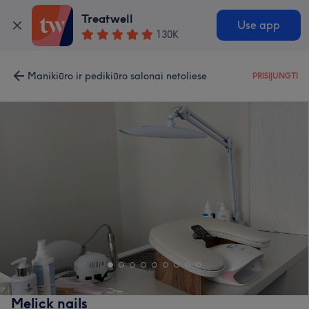
Treatwell
Use app
130K
Manikiūro ir pedikiūro salonai netoliese
PRISIJUNGTI
Melick nails