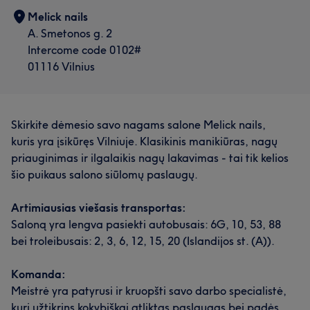
Melick nails
A. Smetonos g. 2
Intercome code 0102#
01116 Vilnius
Skirkite dėmesio savo nagams salone Melick nails,
kuris yra įsikūręs Vilniuje. Klasikinis manikiūras, nagų
priauginimas ir ilgalaikis nagų lakavimas - tai tik kelios
šio puikaus salono siūlomų paslaugų.
Artimiausias viešasis transportas:
Saloną yra lengva pasiekti autobusais: 6G, 10, 53, 88
bei troleibusais: 2, 3, 6, 12, 15, 20 (Islandijos st. (A)).
Komanda:
Meistrė yra patyrusi ir kruopšti savo darbo specialistė,
kuri užtikrins kokybiškai atliktas paslaugas bei padės