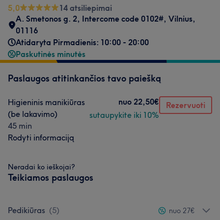
5,0
14 atsiliepimai
A. Smetonos g. 2
,
Intercome code 0102#
,
Vilnius
,
01116
Atidaryta Pirmadienis: 10:00 - 20:00
Paskutinės minutės
Paslaugos atitinkančios tavo paiešką
nuo
22,50€
Higieninis manikiūras
Rezervuoti
(be lakavimo)
sutaupykite iki 10%
45 min
Rodyti informaciją
Neradai ko ieškojai?
Teikiamos paslaugos
Pedikiūras
(
5
)
nuo 27€