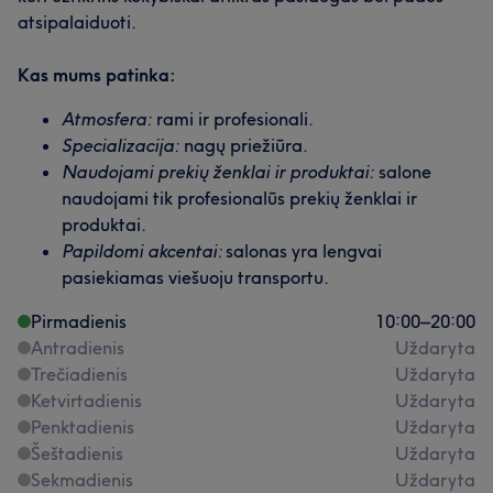
atsipalaiduoti.
Kas mums patinka:
Atmosfera:
rami ir profesionali.
Specializacija:
nagų priežiūra.
Naudojami prekių ženklai ir produktai:
salone
naudojami tik profesionalūs prekių ženklai ir
produktai.
Papildomi akcentai:
salonas yra lengvai
pasiekiamas viešuoju transportu.
Pirmadienis
10:00
–
20:00
Antradienis
Uždaryta
Trečiadienis
Uždaryta
Ketvirtadienis
Uždaryta
Penktadienis
Uždaryta
Šeštadienis
Uždaryta
Sekmadienis
Uždaryta