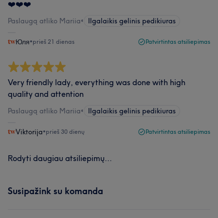
❤️❤️❤️
Paslaugą atliko Mariia
•
Ilgalaikis gelinis pedikiuras
Юля
•
prieš 21 dienas
Patvirtintas atsiliepimas
Very friendly lady, everything was done with high
quality and attention
Paslaugą atliko Mariia
•
Ilgalaikis gelinis pedikiuras
Viktorija
•
prieš 30 dienų
Patvirtintas atsiliepimas
Rodyti daugiau atsiliepimų...
Susipažink su komanda