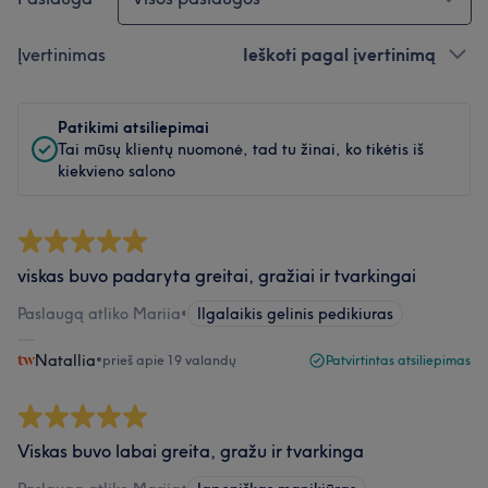
Įvertinimas
Ieškoti pagal įvertinimą
Patikimi atsiliepimai
Tai mūsų klientų nuomonė, tad tu žinai, ko tikėtis iš
kiekvieno salono
viskas buvo padaryta greitai, gražiai ir tvarkingai
Paslaugą atliko Mariia
•
Ilgalaikis gelinis pedikiuras
Natallia
•
prieš apie 19 valandų
Patvirtintas atsiliepimas
Viskas buvo labai greita, gražu ir tvarkinga