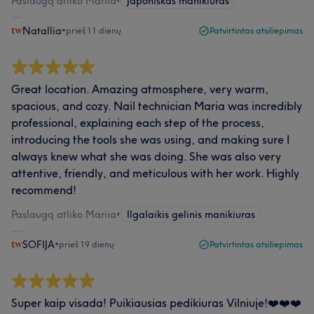
Paslaugą atliko Mariia
•
Japoniškas manikiūras
Natallia
•
prieš 11 dienų
Patvirtintas atsiliepimas
Great location. Amazing atmosphere, very warm,
spacious, and cozy. Nail technician Maria was incredibly
professional, explaining each step of the process,
introducing the tools she was using, and making sure I
always knew what she was doing. She was also very
attentive, friendly, and meticulous with her work. Highly
recommend!
Paslaugą atliko Mariia
•
Ilgalaikis gelinis manikiuras
SOFIJA
•
prieš 19 dienų
Patvirtintas atsiliepimas
Super kaip visada! Puikiausias pedikiuras Vilniuje!❤️❤️❤️