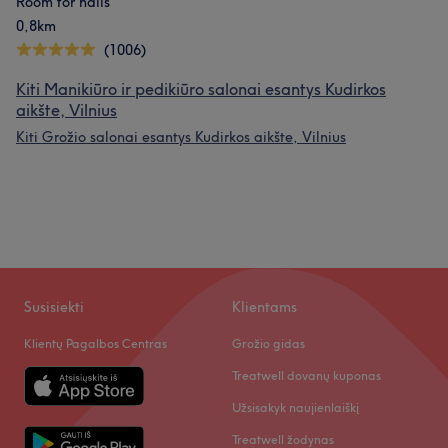
Room for nails
0,8km
(1006)
Kiti Manikiūro ir pedikiūro salonai esantys Kudirkos
aikšte, Vilnius
Kiti Grožio salonai esantys Kudirkos aikšte, Vilnius
Susisiekti
Klientams
Klientų Pagalbos Centras
Grožio gidas
Treatwell dovanų kuponas
Užsisakyk naujienlaiškį
Treatwell žodynas