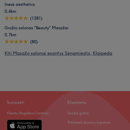
Inesė aesthetics
0,4km
(1381)
Grožio salonas "Beauty" Masažai
0,7km
(80)
Kiti Masažo salonai esantys Senamiestis, Klaipeda
Susisiekti
Klientams
Klientų Pagalbos Centras
Grožio gidas
Treatwell dovanų kuponas