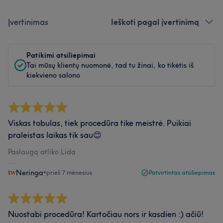
Įvertinimas
Ieškoti pagal įvertinimą
Patikimi atsiliepimai
Tai mūsų klientų nuomonė, tad tu žinai, ko tikėtis iš
kiekvieno salono
Viskas tobulas, tiek procedūra tike meistrė. Puikiai
praleistas laikas tik sau😊
Paslaugą atliko Lida
Neringa
•
prieš 7 mėnesius
Patvirtintas atsiliepimas
Nuostabi procedūra! Kartočiau nors ir kasdien :) ačiū!