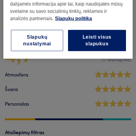
dalijamės informacija apie tai, kaip naudojatės mūsų
svetaine su savo socialinių tinklų, reklamos ir
analizės partneriais.
Slapukų politika
Atsiliepimai apie saloną
Slapukų
Leisti visus
nustatymai
slapukus
4,9
17 atsiliepimai
Atmosfera
Švara
Personalas
Atsiliepimų filtras