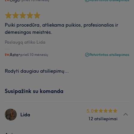
Olga
Puiki procedūra, atliekama puikios, profesionalios ir
dėmesingos meistrės.
Paslaugą atliko Lida
Asta
•
prieš 10 mėnesių
Patvirtintas atsiliepimas
Rodyti daugiau atsiliepimų...
Susipažink su komanda
5.0
Lida
12 atsiliepimai