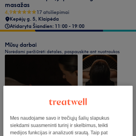
masažas
4,9
17 atsiliepimai
Kepėjų g. 5
,
Klaipėda
Atidaryta Šiandien: 11:00 - 19:00
Mūsų darbai
Norėdami peržiūrėti detales, paspauskite ant nuotraukos
Mes naudojame savo ir trečiųjų šalių slapukus
siekdami suasmeninti turinį ir skelbimus, teikti
medijos funkcijas ir analizuoti srautą. Taip pat