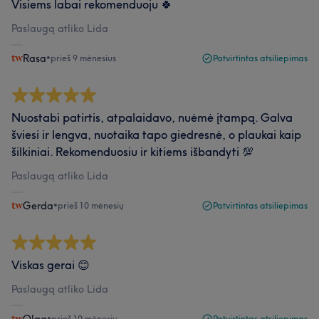
Visiems labai rekomenduoju 🍀
Paslaugą atliko Lida
Rasa
•
prieš 9 mėnesius
Patvirtintas atsiliepimas
Nuostabi patirtis, atpalaidavo, nuėmė įtampą. Galva
šviesi ir lengva, nuotaika tapo giedresnė, o plaukai kaip
šilkiniai. Rekomenduosiu ir kitiems išbandyti 💯
Paslaugą atliko Lida
Gerda
•
prieš 10 mėnesių
Patvirtintas atsiliepimas
Viskas gerai 😊
Paslaugą atliko Lida
•
prieš 10 mėnesių
Patvirtintas atsiliepimas