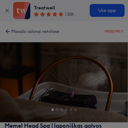
Treatwell
Use app
130K
Masažo salonai netoliese
PRISIJUNGTI
Memel Head Spa | Japoniškas galvos