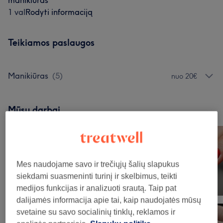
manikiūras
1 val
Rodyti informaciją
Teikiamos paslaugos
Manikiūras
(
5
)
nuo 20€
Mūsų darbai
Norėdami peržiūrėti detales, paspauskite ant nuotraukos
Mes naudojame savo ir trečiųjų šalių slapukus
siekdami suasmeninti turinį ir skelbimus, teikti
medijos funkcijas ir analizuoti srautą. Taip pat
dalijamės informacija apie tai, kaip naudojatės mūsų
svetaine su savo socialinių tinklų, reklamos ir