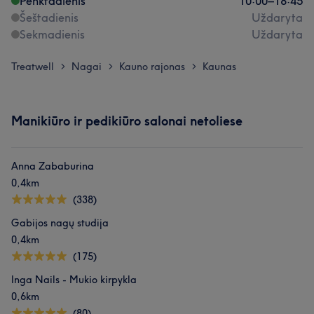
Penktadienis
10:00
–
18:45
Šeštadienis
Uždaryta
Sekmadienis
Uždaryta
Treatwell
Nagai
Kauno rajonas
Kaunas
>
>
>
Manikiūro ir pedikiūro salonai netoliese
Anna Zababurina
0,4km
(338)
Gabijos nagų studija
0,4km
(175)
Inga Nails - Mukio kirpykla
0,6km
(80)