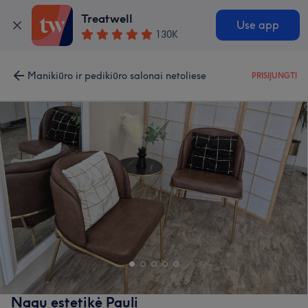
Treatwell
Use app
130K
Manikiūro ir pedikiūro salonai netoliese
PRISIJUNGTI
Nagų estetikė Pauli