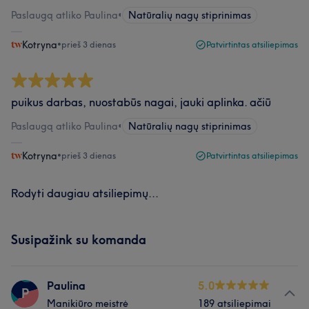
Paslaugą atliko Paulina
•
Natūralių nagų stiprinimas
Kotryna
•
prieš 3 dienas
Patvirtintas atsiliepimas
puikus darbas, nuostabūs nagai, jauki aplinka. ačiū
Paslaugą atliko Paulina
•
Natūralių nagų stiprinimas
Kotryna
•
prieš 3 dienas
Patvirtintas atsiliepimas
Rodyti daugiau atsiliepimų...
Susipažink su komanda
Paulina
5.0
P
Manikiūro meistrė
189 atsiliepimai