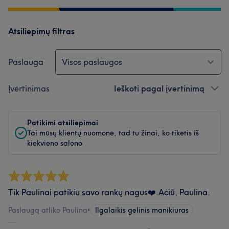
Atsiliepimų filtras
Paslauga
Visos paslaugos
Įvertinimas
Ieškoti pagal įvertinimą
Patikimi atsiliepimai
Tai mūsų klientų nuomonė, tad tu žinai, ko tikėtis iš
kiekvieno salono
Tik Paulinai patikiu savo rankų nagus❤️.Aċiū, Paulina.
Paslaugą atliko Paulina
•
Ilgalaikis gelinis manikiuras