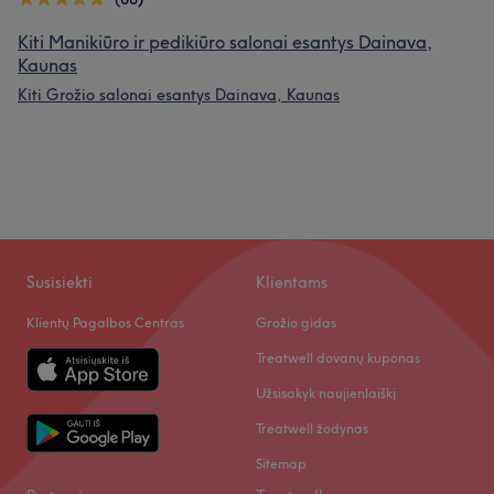
Kiti Manikiūro ir pedikiūro salonai esantys Dainava,
Kaunas
Kiti Grožio salonai esantys Dainava, Kaunas
Susisiekti
Klientams
Klientų Pagalbos Centras
Grožio gidas
Treatwell dovanų kuponas
Užsisakyk naujienlaiškį
Treatwell žodynas
Sitemap