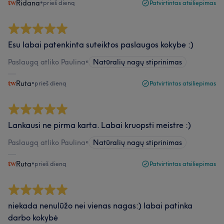
Ridana
•
prieš dieną
Patvirtintas atsiliepimas
Esu labai patenkinta suteiktos paslaugos kokybe :)
Paslaugą atliko Paulina
•
Natūralių nagų stiprinimas
Ruta
•
prieš dieną
Patvirtintas atsiliepimas
Lankausi ne pirma karta. Labai kruopsti meistre :)
Paslaugą atliko Paulina
•
Natūralių nagų stiprinimas
Ruta
•
prieš dieną
Patvirtintas atsiliepimas
niekada nenulūžo nei vienas nagas:) labai patinka
darbo kokybė