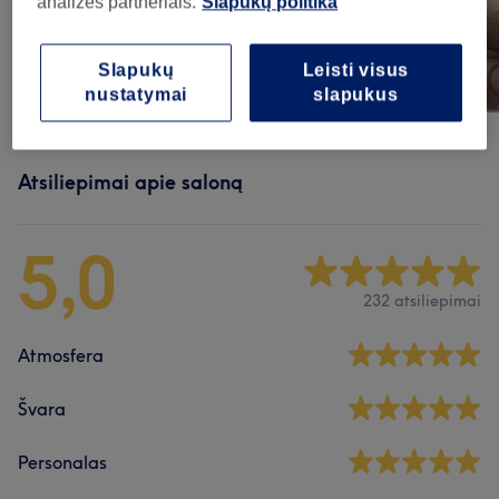
analizės partneriais.
Slapukų politika
Slapukų
Leisti visus
nustatymai
slapukus
Atsiliepimai apie saloną
5,0
232 atsiliepimai
Atmosfera
Švara
Personalas