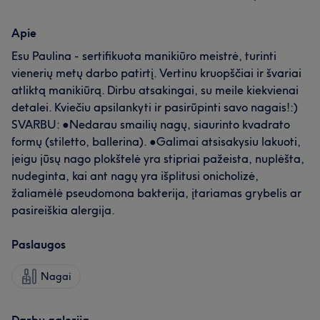
Apie
Esu Paulina - sertifikuota manikiūro meistrė, turinti
vienerių metų darbo patirtį. Vertinu kruopščiai ir švariai
atliktą manikiūrą. Dirbu atsakingai, su meile kiekvienai
detalei. Kviečiu apsilankyti ir pasirūpinti savo nagais!:)
SVARBU: ●Nedarau smailių nagų, siaurinto kvadrato
formų (stiletto, ballerina). ●Galimai atsisakysiu lakuoti,
jeigu jūsų nago plokštelė yra stipriai pažeista, nuplėšta,
nudeginta, kai ant nagų yra išplitusi onicholizė,
žaliamėlė pseudomona bakterija, įtariamas grybelis ar
pasireiškia alergija.
Paslaugos
Nagai