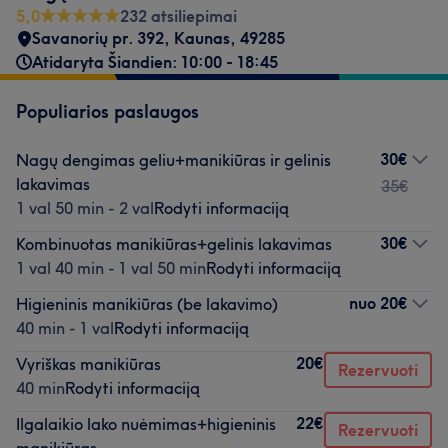
5,0
232 atsiliepimai
Savanorių pr. 392
,
Kaunas
,
49285
Atidaryta Šiandien: 10:00 - 18:45
Populiarios paslaugos
30€
Nagų dengimas geliu+manikiūras ir gelinis
lakavimas
35€
1 val 50 min - 2 val
Rodyti informaciją
30€
Kombinuotas manikiūras+gelinis lakavimas
1 val 40 min - 1 val 50 min
Rodyti informaciją
nuo
20€
Higieninis manikiūras (be lakavimo)
40 min - 1 val
Rodyti informaciją
20€
Vyriškas manikiūras
Rezervuoti
40 min
Rodyti informaciją
22€
Ilgalaikio lako nuėmimas+higieninis
Rezervuoti