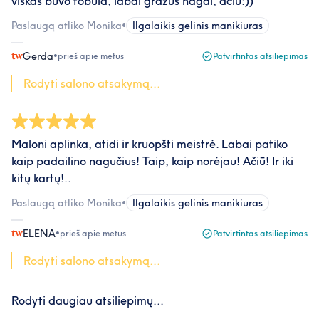
viskas buvo tobula, labai gražūs nagai, ačiū:))
Paslaugą atliko Monika
•
Ilgalaikis gelinis manikiuras
Gerda
•
prieš apie metus
Patvirtintas atsiliepimas
Rodyti salono atsakymą...
Maloni aplinka, atidi ir kruopšti meistrė. Labai patiko
kaip padailino nagučius! Taip, kaip norėjau! Ačiū! Ir iki
kitų kartų!..
Paslaugą atliko Monika
•
Ilgalaikis gelinis manikiuras
ELENA
•
prieš apie metus
Patvirtintas atsiliepimas
Rodyti salono atsakymą...
Rodyti daugiau atsiliepimų...