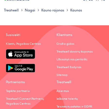
Treatwell
Nagai
Kauno rajonas
Kaunas
>
>
>
Susisiekti
Klientams
Klientų Pagalbos Centras
Grožio gidas
Treatwell dovanų kuponas
Užsisakyk naujienlaiškį
Treatwell žodynas
Sitemap
Partneriams
Treatwell
Tapkite partneriu
Apie mus
Treatwell Connect Partnerių
Ieškome talentų
Pagalbos Centras
Teisinės nuostatos ir GDPR