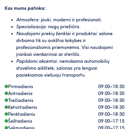
Kas mums patinka:
Atmosfera: j
auki, moderni ir profesionali.
Specializacija:
nagų priežiūra.
Naudojami prekių ženklai ir produktai: s
alone
dirbama tik su aukštos kokybės ir
profesionaliomis priemonėmis. Visi naudojami
įrankiai vienkariniai ar sterilūs.
Papildomi akcentai:
nemokama automobilių
stovėlimo aikštelė, salonas yra lengvai
pasiekiamas viešuoju transportu.
Pirmadienis
09:00
–
18:30
Antradienis
09:00
–
18:30
Trečiadienis
09:00
–
18:30
Ketvirtadienis
09:00
–
18:30
Penktadienis
09:00
–
18:30
Šeštadienis
09:00
–
17:15
Sekmadienis
09:00
–
17:15