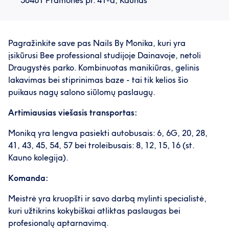
50461 Pramonės pr. 41-a, Kaunas
Pagražinkite save pas Nails By Monika, kuri yra
įsikūrusi Bee professional studijoje Dainavoje, netoli
Draugystės parko. Kombinuotas manikiūras, gelinis
lakavimas bei stiprinimas baze - tai tik kelios šio
puikaus nagų salono siūlomų paslaugų.
Artimiausias viešasis transportas:
Moniką yra lengva pasiekti autobusais: 6, 6G, 20, 28,
41, 43, 45, 54, 57 bei troleibusais: 8, 12, 15, 16 (st.
Kauno kolegija).
Komanda:
Meistrė yra kruopšti ir savo darbą mylinti specialistė,
kuri užtikrins kokybiškai atliktas paslaugas bei
profesionalų aptarnavimą.