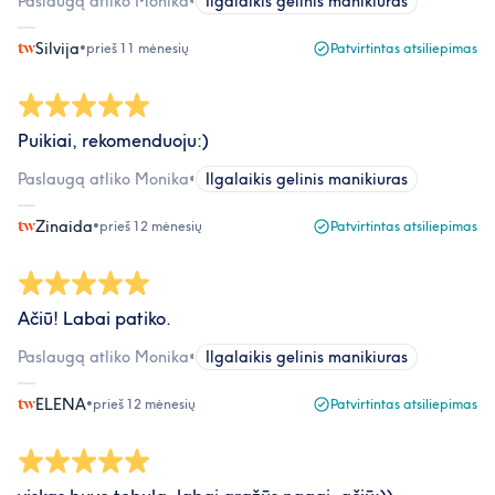
Paslaugą atliko Monika
•
Ilgalaikis gelinis manikiuras
Silvija
•
prieš 11 mėnesių
Patvirtintas atsiliepimas
Puikiai, rekomenduoju:)
Paslaugą atliko Monika
•
Ilgalaikis gelinis manikiuras
Zinaida
•
prieš 12 mėnesių
Patvirtintas atsiliepimas
Ačiū! Labai patiko.
Paslaugą atliko Monika
•
Ilgalaikis gelinis manikiuras
ELENA
•
prieš 12 mėnesių
Patvirtintas atsiliepimas