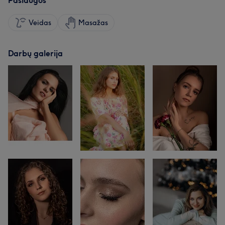
Paslaugos
Veidas
Masažas
Darbų galerija