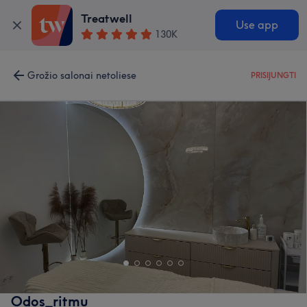
Treatwell
Use app
130K
Grožio salonai netoliese
PRISIJUNGTI
Odos_ritmu