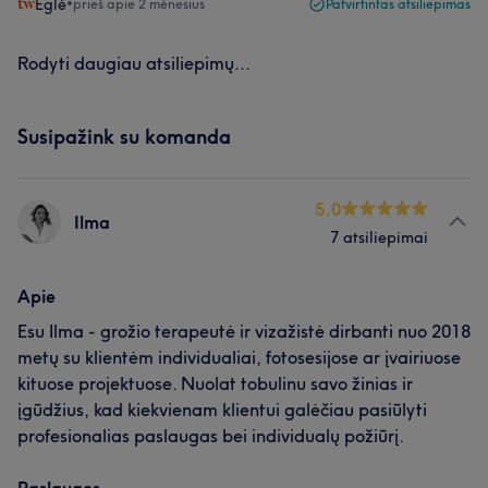
Eglė
•
prieš apie 2 mėnesius
Patvirtintas atsiliepimas
Rodyti daugiau atsiliepimų...
Susipažink su komanda
5.0
Ilma
7 atsiliepimai
Apie
Esu Ilma - grožio terapeutė ir vizažistė dirbanti nuo 2018
metų su klientėm individualiai, fotosesijose ar įvairiuose
kituose projektuose. Nuolat tobulinu savo žinias ir
įgūdžius, kad kiekvienam klientui galėčiau pasiūlyti
profesionalias paslaugas bei individualų požiūrį.