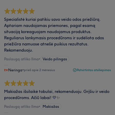
Specialistė kuriai patikiu savo veido odos priežiūrą.
Aptariam naudojamas priemones, pagal esamą
situaciją koreaguojam naudojamus produktus.
Reguliarus lankymasis procedūroms ir sudėliota odos
priežiūra namuose atnešė puikius rezultatus.
Rekomenduoju.
Paslaugą atliko Ilma
•
Veido pilingas
Neringa
•
prieš apie 2 mėnesius
Patvirtintas atsiliepimas
Makiažas išsilaikė tobulai, rekomenduoju. Grįšiu ir veido
procedūroms. Ačiū labai! 💛✨
Paslaugą atliko Ilma
•
Makiažas