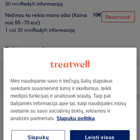
30 min
Rodyti informaciją
10€
Nežinau ko reikia mano odai (Kaina
Rezervuoti
nuo 55 -70 eur)
1 val 30 min
Rodyti informaciją
Teikiamos paslaugos
Mes naudojame savo ir trečiųjų šalių slapukus
Visos paslaugos
Veidas
Masažas
siekdami suasmeninti turinį ir skelbimus, teikti
medijos funkcijas ir analizuoti srautą. Taip pat
dalijamės informacija apie tai, kaip naudojatės mūsų
svetaine su savo socialinių tinklų, reklamos ir
Veido Odos Priežiūros Krepšelio
analizės partneriais.
Slapukų politika
nuo 30€
Sudarymas
(
2
)
Veido Masažas
(
2
)
Slapukų
Leisti visus
nuo 30€