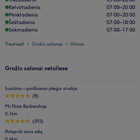
Ketvirtadienis
07:00
–
20:00
Penktadienis
07:00
–
20:00
Šeštadienis
07:00
–
18:00
Sekmadienis
07:00
–
17:00
Treatwell
Grožio salonas
Vilnius
>
>
Grožio salonai netoliese
Sunlùna – purškiamo įdegio studija
(8)
Mr.Nine Barbershop
0,1km
(393)
Palepink savo odą
0,6km