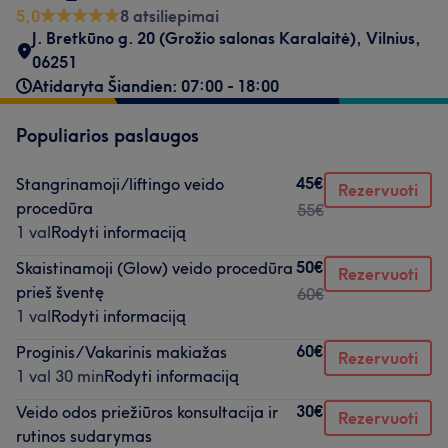
5,0
8 atsiliepimai
J. Bretkūno g. 20 (Grožio salonas Karalaitė)
,
Vilnius
,
06251
Atidaryta Šiandien: 07:00 - 18:00
Populiarios paslaugos
45€
Stangrinamoji/liftingo veido
Rezervuoti
procedūra
55€
1 val
Rodyti informaciją
50€
Skaistinamoji (Glow) veido procedūra
Rezervuoti
prieš šventę
60€
1 val
Rodyti informaciją
60€
Proginis/Vakarinis makiažas
Rezervuoti
1 val 30 min
Rodyti informaciją
30€
Veido odos priežiūros konsultacija ir
Rezervuoti
rutinos sudarymas