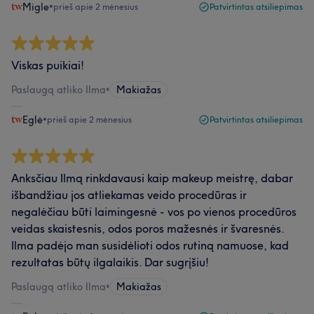
Migle
•
prieš apie 2 mėnesius
Patvirtintas atsiliepimas
Viskas puikiai!
Paslaugą atliko Ilma
•
Makiažas
Eglė
•
prieš apie 2 mėnesius
Patvirtintas atsiliepimas
Anksčiau Ilmą rinkdavausi kaip makeup meistrę, dabar
išbandžiau jos atliekamas veido procedūras ir
negalėčiau būti laimingesnė - vos po vienos procedūros
veidas skaistesnis, odos poros mažesnės ir švaresnės.
Ilma padėjo man susidėlioti odos rutiną namuose, kad
rezultatas būtų ilgalaikis. Dar sugrįšiu!
Paslaugą atliko Ilma
•
Makiažas