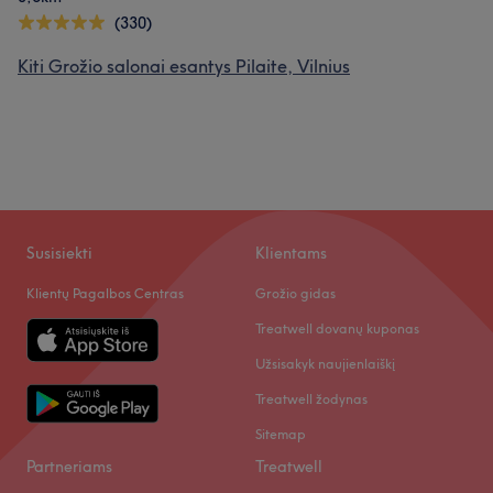
(330)
Kiti Grožio salonai esantys Pilaite, Vilnius
Susisiekti
Klientams
Klientų Pagalbos Centras
Grožio gidas
Treatwell dovanų kuponas
Užsisakyk naujienlaiškį
Treatwell žodynas
Sitemap
Partneriams
Treatwell