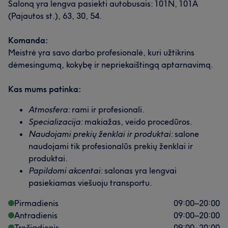
Saloną yra lengva pasiekti autobusais: 101N, 101A
(Pajautos st.), 63, 30, 54.
Komanda:
Meistrė yra savo darbo profesionalė, kuri užtikrins
dėmesingumą, kokybę ir nepriekaištingą aptarnavimą.
Kas mums patinka:
Atmosfera:
rami ir profesionali.
Specializacija:
makiažas, veido procedūros.
Naudojami prekių ženklai ir produktai:
salone
naudojami tik profesionalūs prekių ženklai ir
produktai.
Papildomi akcentai:
salonas yra lengvai
pasiekiamas viešuoju transportu.
Pirmadienis
09:00
–
20:00
Antradienis
09:00
–
20:00
Trečiadienis
09:00
–
20:00