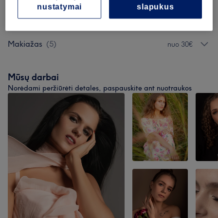
nustatymai
slapukus
Veido Procedūros
(
6
)
nuo 10€
Makiažas
(
5
)
nuo 30€
Mūsų darbai
Norėdami peržiūrėti detales, paspauskite ant nuotraukos