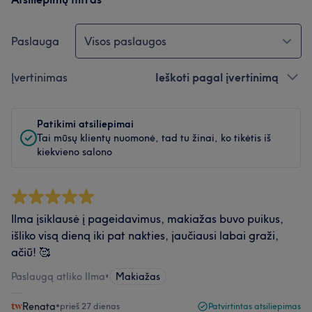
Paslauga
Visos paslaugos
Įvertinimas
Ieškoti pagal įvertinimą
Patikimi atsiliepimai
Tai mūsų klientų nuomonė, tad tu žinai, ko tikėtis iš
kiekvieno salono
Ilma įsiklausė į pageidavimus, makiažas buvo puikus,
išliko visą dieną iki pat nakties, jaučiausi labai graži,
ačiū! 🥰
Paslaugą atliko Ilma
•
Makiažas
Renata
•
prieš 27 dienas
Patvirtintas atsiliepimas