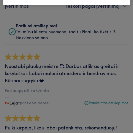
Įvertinimas
Ieškoti pagal įvertinimą
Patikimi atsiliepimai
Tai mūsų klientų nuomonė, tad tu žinai, ko tikėtis iš
kiekvieno salono
Nuostabi plaukų meistrė 🥰 Darbas atliktas greitai ir
kokybiškai. Labai maloni atmosfera ir bendravimas.
Būtinai sugrįšiu ❤️
Paslaugą atliko Orinta
Lėja
•
prieš apie mėnesį
Patvirtintas atsiliepimas
Puiki kirpėja, likau labai patenkinta, rekomenduoju!