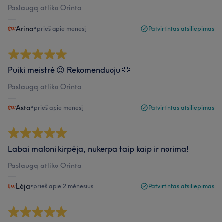
Paslaugą atliko Orinta
Arina
•
prieš apie mėnesį
Patvirtintas atsiliepimas
Puiki meistrė 😉 Rekomenduoju 🫶
Paslaugą atliko Orinta
Asta
•
prieš apie mėnesį
Patvirtintas atsiliepimas
Labai maloni kirpėja, nukerpa taip kaip ir norima!
Paslaugą atliko Orinta
Lėja
•
prieš apie 2 mėnesius
Patvirtintas atsiliepimas