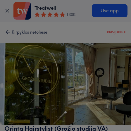
Treatwell
Use app
130K
Kirpyklos netoliese
PRISIJUNGTI
Orinta Hairstylist (Grožio studija VA)