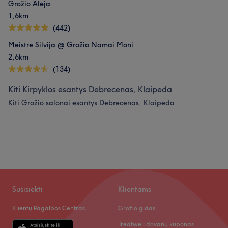
Grožio Alėja
1,6km
(442)
Meistrė Silvija @ Grožio Namai Moni
2,6km
(134)
Kiti Kirpyklos esantys Debrecenas, Klaipeda
Kiti Grožio salonai esantys Debrecenas, Klaipeda
Susisiekti
Klientams
Klientų Pagalbos Centras
Grožio gidas
Treatwell dovanų kuponas