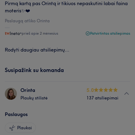
Pirmą kartą pas Orintą ir tikiuos nepaskutini labai faina
moteris✨❤️
Paslaugą atliko Orinta
Ineta
•
prieš apie 2 mėnesius
Patvirtintas atsiliepimas
Rodyti daugiau atsiliepimų...
Susipažink su komanda
Orinta
5.0
Plaukų stilistė
137 atsiliepimai
Paslaugos
Plaukai