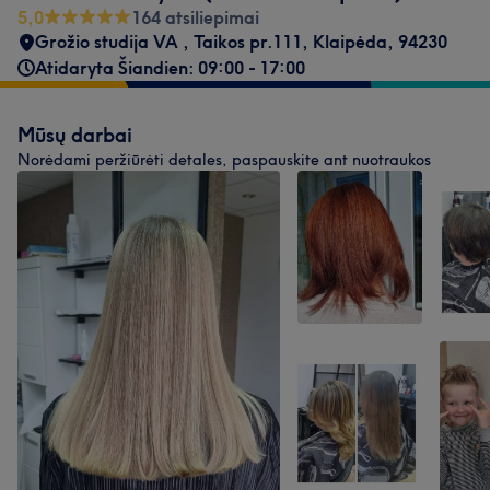
5,0
164 atsiliepimai
Grožio studija VA
,
Taikos pr.111
,
Klaipėda
,
94230
Atidaryta Šiandien: 09:00 - 17:00
Mūsų darbai
Norėdami peržiūrėti detales, paspauskite ant nuotraukos