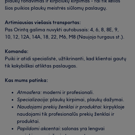
plaukų tonavimas ir kirpčiukų kirpimas - tai tik kelios
šios puikios plaukų meistrės siūlomų paslaugų.
Artimiausias viešasis transportas:
Pas Orintą galima nuvykti autobusais: 4, 6, 8, 8E, 9,
10, 12, 12A, 14A, 18, 22, M6, M8 (Naujojo turgaus st.).
Komanda:
Puiki ir atidi specialistė, užtikrinanti, kad klientai gautų
tik kokybiškai atliktas paslaugas.
Kas mums patinka:
Atmosfera:
moderni ir profesionali.
Specializacija:
plaukų kirpimai, plaukų dažymai.
Naudojami prekių ženklai ir produktai
: kirpykloje
naudojami tik profesionalūs prekių ženklai ir
produktai.
Papildomi akcentai:
salonas yra lengvai