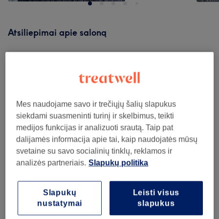
Atsiliepimai apie saloną
5,0
164 atsiliepimai
Mes naudojame savo ir trečiųjų šalių slapukus
Atmosfera
siekdami suasmeninti turinį ir skelbimus, teikti
medijos funkcijas ir analizuoti srautą. Taip pat
Švara
dalijamės informacija apie tai, kaip naudojatės mūsų
svetaine su savo socialinių tinklų, reklamos ir
Personalas
analizės partneriais.
Slapukų politika
Slapukų
Leisti visus
Atsiliepimų filtras
nustatymai
slapukus