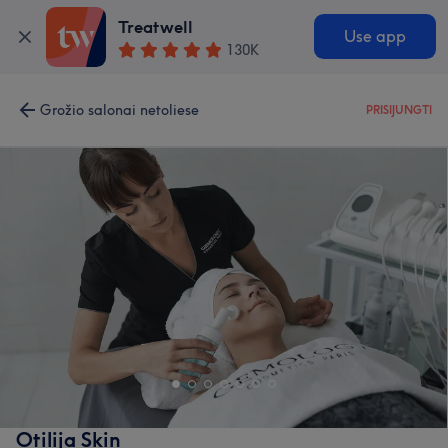
Treatwell
Use app
130K
Grožio salonai netoliese
PRISIJUNGTI
Otilija Skin