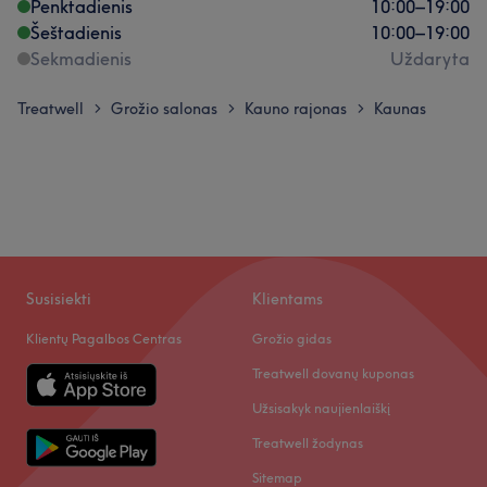
Penktadienis
10:00
–
19:00
Šeštadienis
10:00
–
19:00
Sekmadienis
Uždaryta
Treatwell
Grožio salonas
Kauno rajonas
Kaunas
>
>
>
Susisiekti
Klientams
Klientų Pagalbos Centras
Grožio gidas
Treatwell dovanų kuponas
Užsisakyk naujienlaiškį
Treatwell žodynas
Sitemap