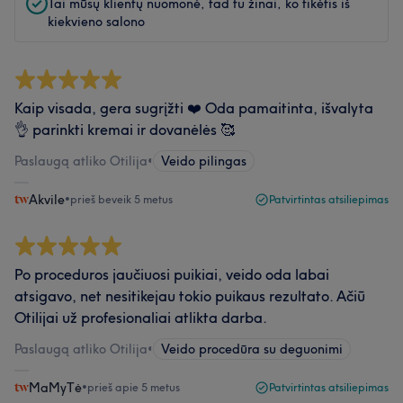
Tai mūsų klientų nuomonė, tad tu žinai, ko tikėtis iš
kiekvieno salono
Kaip visada, gera sugrįžti ❤️ Oda pamaitinta, išvalyta
👌 parinkti kremai ir dovanėlės 🥰
Paslaugą atliko Otilija
•
Veido pilingas
Akvile
•
prieš beveik 5 metus
Patvirtintas atsiliepimas
Po proceduros jaučiuosi puikiai, veido oda labai
atsigavo, net nesitikejau tokio puikaus rezultato. Ačiū
Otilijai už profesionaliai atlikta darba.
Paslaugą atliko Otilija
•
Veido procedūra su deguonimi
MaMyTė
•
prieš apie 5 metus
Patvirtintas atsiliepimas