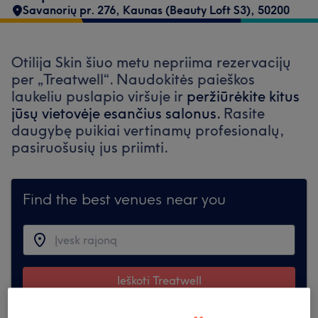
Savanorių pr. 276, Kaunas (Beauty Loft S3)
,
50200
Otilija Skin šiuo metu nepriima rezervacijų
per „Treatwell“. Naudokitės paieškos
laukeliu puslapio viršuje ir
peržiūrėkite kitus
jūsų vietovėje esančius salonus.
Rasite
daugybę puikiai vertinamų profesionalų,
pasiruošusių jus priimti.
Find the best venues near you
Ieškoti Treatwell