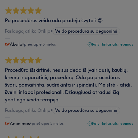
Po procedūros veido oda pradėjo švytėti 😍
Paslaugą atliko Otilija
•
Veido procedūra su deguonimi
Akvile
•
prieš apie 5 metus
Patvirtintas atsiliepimas
Procedūra išskirtinė, nes susideda iš įvairiausių kaukių,
kremų ir aparatinių procedūrų. Oda po procedūros
švari, pamaitinta, sudrėkinta ir spindinti. Meistrė - atidi,
švelni ir labai profesionali. Džiaugiuosi atradusi šią
ypatingą veido terapiją.
Paslaugą atliko Otilija
•
Veido procedūra su deguonimi
Anonimas
•
prieš apie 5 metus
Patvirtintas atsiliepimas