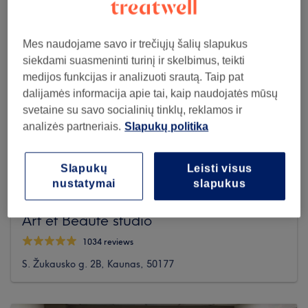
Mes naudojame savo ir trečiųjų šalių slapukus
siekdami suasmeninti turinį ir skelbimus, teikti
medijos funkcijas ir analizuoti srautą. Taip pat
dalijamės informacija apie tai, kaip naudojatės mūsų
svetaine su savo socialinių tinklų, reklamos ir
analizės partneriais.
Slapukų politika
Slapukų
Leisti visus
nustatymai
slapukus
Art et Beaute studio
1034 reviews
S. Žukausko g. 2B, Kaunas, 50177