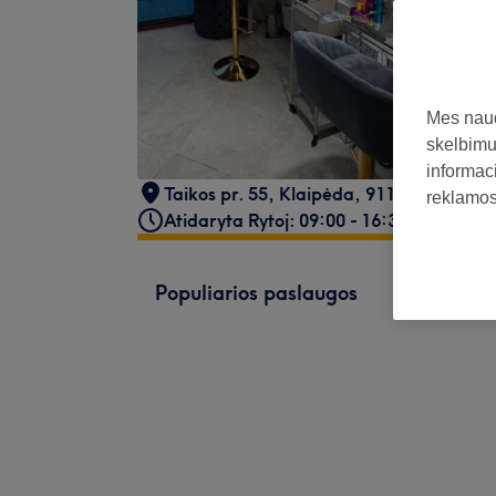
Mes naud
skelbimus
informaci
Taikos pr. 55
,
Klaipėda
,
91153
reklamos 
Atidaryta Rytoj: 09:00 - 16:30
Populiarios paslaugos