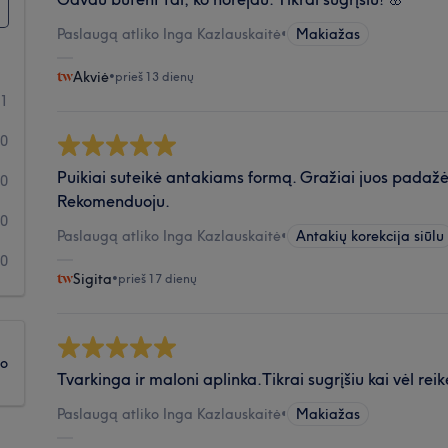
Paslaugą atliko Inga Kazlauskaitė
•
Makiažas
Akviė
•
prieš 13 dienų
11
0
Puikiai suteikė antakiams formą. Gražiai juos padažė.
0
Rekomenduoju.
0
Paslaugą atliko Inga Kazlauskaitė
•
Antakių korekcija siūlu
0
Sigita
•
prieš 17 dienų
ko
Tvarkinga ir maloni aplinka.Tikrai sugrįšiu kai vėl rei
Paslaugą atliko Inga Kazlauskaitė
•
Makiažas