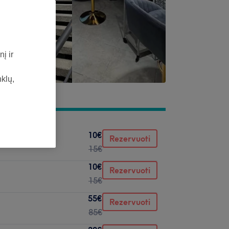
į ir
nklų,
10€
Rezervuoti
15€
10€
Rezervuoti
15€
55€
Rezervuoti
85€