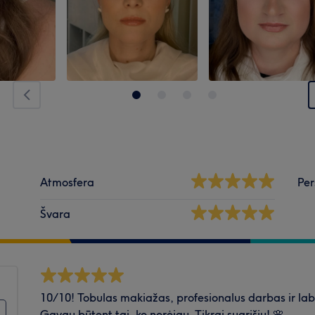
Atmosfera
Per
Švara
10/10! Tobulas makiažas, profesionalus darbas ir l
Gavau būtent tai, ko norėjau. Tikrai sugrįšiu! 🌸