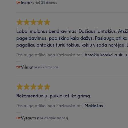
Ineta
•
prieš 25 dienas
Labai malonus bendravimas. Dažiausi antakius. Atsiž
pageidavimus, paaiškino kaip dažys. Paslaugą atliko 
pagaliau antakius turiu tokius, kokių visada norėjau
Paslaugą atliko Inga Kazlauskaitė
•
Antakių korekcija siūlu
Vilma
•
prieš 28 dienas
Rekomenduoju, puikiai atliko grimą
Paslaugą atliko Inga Kazlauskaitė
•
Makiažas
Vytautas
•
prieš apie mėnesį