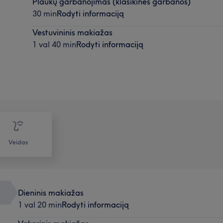
Plaukų garbanojimas (klasikinės garbanos)
30 min
Rodyti informaciją
Vestuvininis makiažas
1 val 40 min
Rodyti informaciją
Veidas
Dieninis makiažas
1 val 20 min
Rodyti informaciją