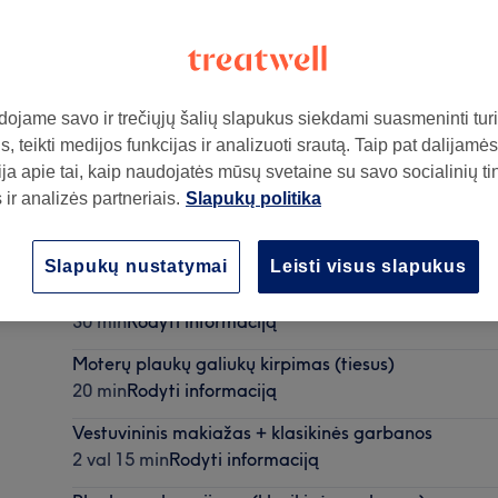
ojame savo ir trečiųjų šalių slapukus siekdami suasmeninti turin
, teikti medijos funkcijas ir analizuoti srautą. Taip pat dalijamės
ja apie tai, kaip naudojatės mūsų svetaine su savo socialinių ti
ir analizės partneriais.
Slapukų politika
Slapukų nustatymai
Leisti visus slapukus
Antakių korekcija ir dažymas cheminiais dažais
30 min
Rodyti informaciją
Moterų plaukų galiukų kirpimas (tiesus)
20 min
Rodyti informaciją
Vestuvininis makiažas + klasikinės garbanos
2 val 15 min
Rodyti informaciją