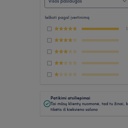
Visos paslaugos
Ieškoti pagal įvertinimą
Patikimi atsiliepimai
Tai mūsų klientų nuomonė, tad tu žinai, 
tikėtis iš kiekvieno salono