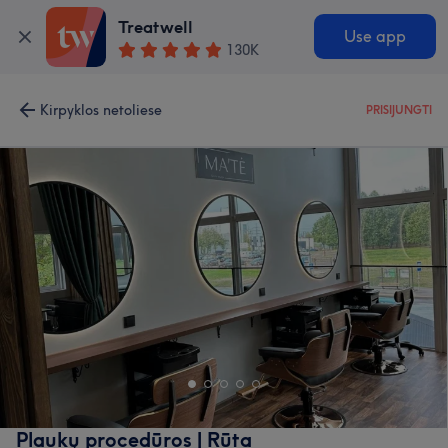
Treatwell
Use app
130K
Kirpyklos netoliese
PRISIJUNGTI
Plaukų procedūros | Rūta