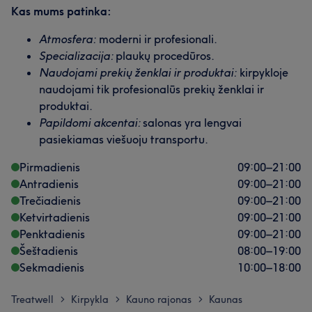
Kas mums patinka:
Atmosfera:
moderni ir profesionali.
Specializacija:
plaukų procedūros.
Naudojami prekių ženklai ir produktai:
kirpykloje
naudojami tik profesionalūs prekių ženklai ir
produktai.
Papildomi akcentai:
salonas yra lengvai
pasiekiamas viešuoju transportu.
Pirmadienis
09:00
–
21:00
Antradienis
09:00
–
21:00
Trečiadienis
09:00
–
21:00
Ketvirtadienis
09:00
–
21:00
Penktadienis
09:00
–
21:00
Šeštadienis
08:00
–
19:00
Sekmadienis
10:00
–
18:00
Treatwell
Kirpykla
Kauno rajonas
Kaunas
>
>
>