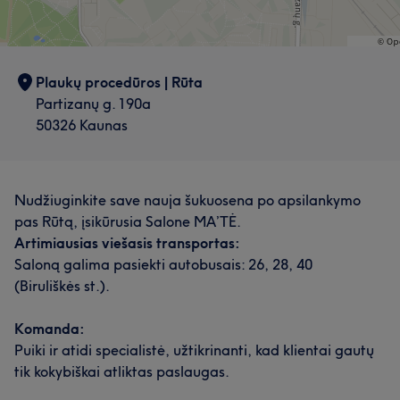
Plaukų procedūros | Rūta
Partizanų g. 190a
50326 Kaunas
Nudžiuginkite save nauja šukuosena po apsilankymo
pas Rūtą, įsikūrusia Salone MA’TĖ.
Artimiausias viešasis transportas:
Saloną galima pasiekti autobusais: 26, 28, 40
(Biruliškės st.).
Komanda:
Puiki ir atidi specialistė, užtikrinanti, kad klientai gautų
tik kokybiškai atliktas paslaugas.