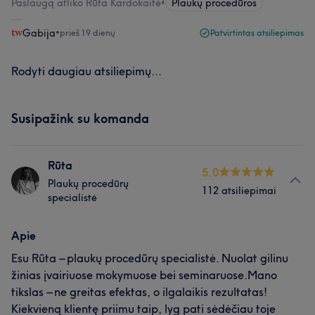
Paslaugą atliko Rūta Kardokaitė
•
Plaukų procedūros
Gabija
•
prieš 19 dienų
Patvirtintas atsiliepimas
Rodyti daugiau atsiliepimų...
Susipažink su komanda
Rūta
5.0
Plaukų procedūrų
112 atsiliepimai
specialistė
Apie
Esu Rūta – plaukų procedūrų specialistė. Nuolat gilinu
žinias įvairiuose mokymuose bei seminaruose.Mano
tikslas – ne greitas efektas, o ilgalaikis rezultatas!
Kiekvieną klientę priimu taip, lyg pati sėdėčiau toje