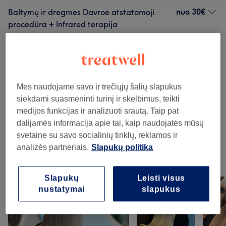
nuo
30€
Baltymų ir dregmės Davroe atstatomoji
procedūra + Infrared terapija
2 val - 2 val 30 min
Rodyti informaciją
Teikiamos paslaugos
Mes naudojame savo ir trečiųjų šalių slapukus
siekdami suasmeninti turinį ir skelbimus, teikti
Plaukų Procedūros
(
7
)
nuo 10€
medijos funkcijas ir analizuoti srautą. Taip pat
dalijamės informacija apie tai, kaip naudojatės mūsų
Kirpimas
(
1
)
20€
svetaine su savo socialinių tinklų, reklamos ir
analizės partneriais.
Slapukų politika
Mūsų darbai
Norėdami peržiūrėti detales, paspauskite ant nuotraukos
Slapukų
Leisti visus
nustatymai
slapukus