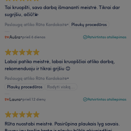
Tai kruopšti, savo darbą išmananti meistrė. Tikrai dar
sugrįšiu, ačiū!💫
Paslaugą atliko Rūta Kardokaitė
•
Plaukų procedūros
Aušra
•
prieš 6 dienas
Patvirtintas atsiliepimas
Labai patiko meistrė, labai kruopščiai atliko darbą,
rekomenduoju ir tikrai grįšiu 😊
Paslaugą atliko Rūta Kardokaitė
•
Plaukų procedūros
Rodyti viską...
Laura
•
prieš 12 dienų
Patvirtintas atsiliepimas
Rūta nuostabi meistrė. Pasirūpina plaukais lyg savais.
Buvau jau trečią kartą ir plaukų būklė akivaizdžiai