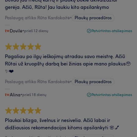
gerėja. Ačiū, Rūta! Jau laukiu kito apsilankymo
Paslaugą atliko Rūta Kardokaitė
•
Plaukų procedūros
Dovilė
•
prieš 12 dienų
Patvirtintas atsiliepimas
Pagaliau po ilgų ieškojimų atradau savo meistrę. Ačiū
Rūtai už kruopštų darbą bei žinias apie mano plaukus🥹
✨❤️
Paslaugą atliko Rūta Kardokaitė
•
Plaukų procedūros
Alina
•
prieš 18 dienų
Patvirtintas atsiliepimas
Plaukai blizga, švelnus ir nesivelia. Ačiū labai ir
didžiausios rekomendacijos kitoms apsilankyti 🌸💅