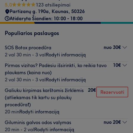
5,0
123 atsiliepimai
Partizanų g. 190a
,
Kaunas
,
50326
Atidaryta Šiandien: 10:00 - 18:00
Populiarios paslaugos
nuo
30€
SOS Botox procedūra
2 val 30 min - 3 val
Rodyti informaciją
10€
Pirmas vizitas? Padėsiu išsirinkti, ko reikia tavo
plaukams (kaina nuo)
2 val 30 min - 3 val
Rodyti informaciją
20€
Galiuku kirpimas karštomis žirklėmis
Rezervuoti
(atliekamas tik kartu su plaukų
procedūra❗️)
20 min
Rodyti informaciją
nuo
20€
Giluminis galvos odos valymas
20 min - 2 val
Rodyti informaciją