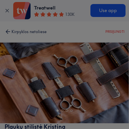
Treatwell
Use app
130K
Kirpyklos netoliese
PRISIJUNGTI
Plaukų stilistė Kristina