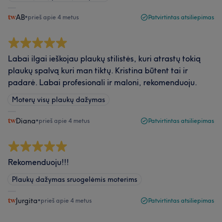
AB
•
prieš apie 4 metus
Patvirtintas atsiliepimas
Labai ilgai ieškojau plaukų stilistės, kuri atrastų tokią
plaukų spalvą kuri man tiktų. Kristina būtent tai ir
padarė. Labai profesionali ir maloni, rekomenduoju.
Moterų visų plaukų dažymas
Diana
•
prieš apie 4 metus
Patvirtintas atsiliepimas
Rekomenduoju!!!
Plaukų dažymas sruogelėmis moterims
Jurgita
•
prieš apie 4 metus
Patvirtintas atsiliepimas