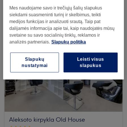
Mes naudojame savo ir trečiųjų šalių slapukus
Browse more venues
siekdami suasmeninti turinį ir skelbimus, teikti
medijos funkcijas ir analizuoti srautą. Taip pat
dalijamės informacija apie tai, kaip naudojatės mūsų
svetaine su savo socialinių tinklų, reklamos ir
analizės partneriais.
Slapukų politika
Slapukų
Leisti visus
nustatymai
slapukus
Aleksoto kirpykla Old House