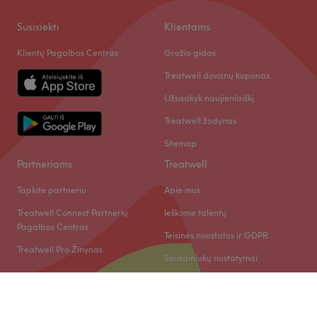
Susisiekti
Klientams
Klientų Pagalbos Centras
Grožio gidas
Treatwell dovanų kuponas
Užsisakyk naujienlaiškį
Treatwell žodynas
Sitemap
Partneriams
Treatwell
Tapkite partneriu
Apie mus
Treatwell Connect Partnerių
Ieškome talentų
Pagalbos Centras
Teisinės nuostatos ir GDPR
Treatwell Pro Žinynas
Sausainiukų nustatymai
© 2026 Treatwell LT UAB