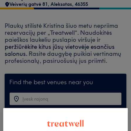
Veiverių gatvė 81, Aleksotas
,
46355
Plaukų stilistė Kristina šiuo metu nepriima
rezervacijų per „Treatwell“. Naudokitės
paieškos laukeliu puslapio viršuje ir
peržiūrėkite kitus jūsų vietovėje esančius
salonus.
Rasite daugybę puikiai vertinamų
profesionalų, pasiruošusių jus priimti.
Find the best venues near you
Ieškoti Treatwell