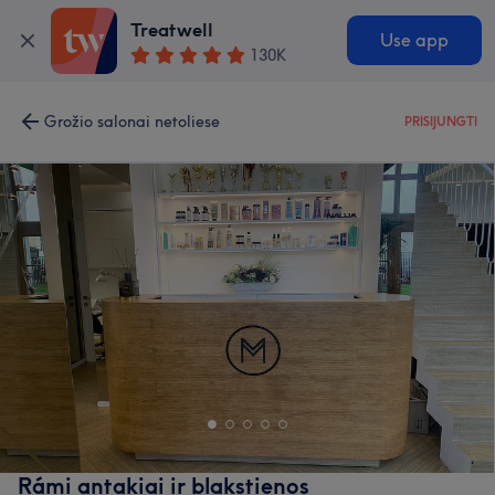
Treatwell
Use app
130K
Grožio salonai netoliese
PRISIJUNGTI
Rámi antakiai ir blakstienos