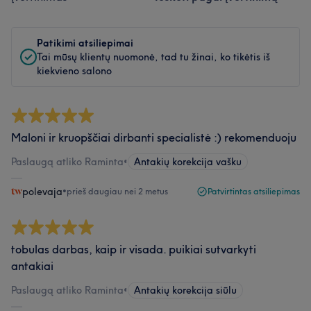
Patikimi atsiliepimai
Tai mūsų klientų nuomonė, tad tu žinai, ko tikėtis iš
kiekvieno salono
Maloni ir kruopščiai dirbanti specialistė :) rekomenduoju
Paslaugą atliko Raminta
•
Antakių korekcija vašku
polevaja
•
prieš daugiau nei 2 metus
Patvirtintas atsiliepimas
tobulas darbas, kaip ir visada. puikiai sutvarkyti
antakiai
Paslaugą atliko Raminta
•
Antakių korekcija siūlu