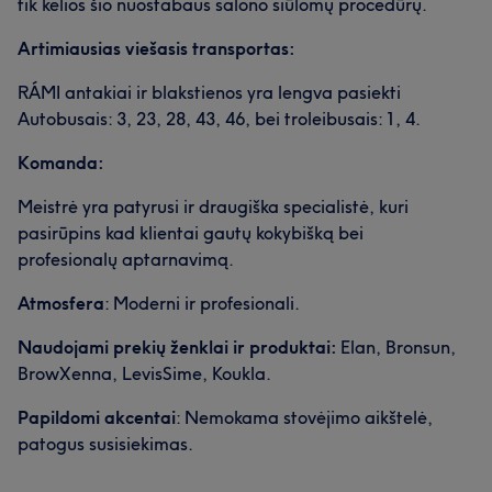
tik kelios šio nuostabaus salono siūlomų procedūrų.
Artimiausias viešasis transportas:
RÁMI antakiai ir blakstienos yra lengva pasiekti
Autobusais: 3, 23, 28, 43, 46, bei troleibusais: 1, 4.
Komanda:
Meistrė yra patyrusi ir draugiška specialistė, kuri
pasirūpins kad klientai gautų kokybišką bei
profesionalų aptarnavimą.
Atmosfera
: Moderni ir profesionali.
Naudojami prekių ženklai ir produktai:
Elan, Bronsun,
BrowXenna, LevisSime, Koukla.
Papildomi akcentai
: Nemokama stovėjimo aikštelė,
patogus susisiekimas.