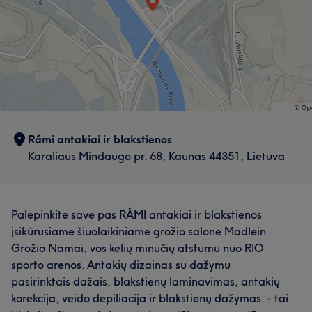
Rámi antakiai ir blakstienos
Karaliaus Mindaugo pr. 68, Kaunas 44351, Lietuva
Palepinkite save pas RÁMI antakiai ir blakstienos
įsikūrusiame šiuolaikiniame grožio salone Madlein
Grožio Namai, vos kelių minučių atstumu nuo RIO
sporto arenos. Antakių dizainas su dažymu
pasirinktais dažais, blakstienų laminavimas, antakių
korekcija, veido depiliacija ir blakstienų dažymas. - tai