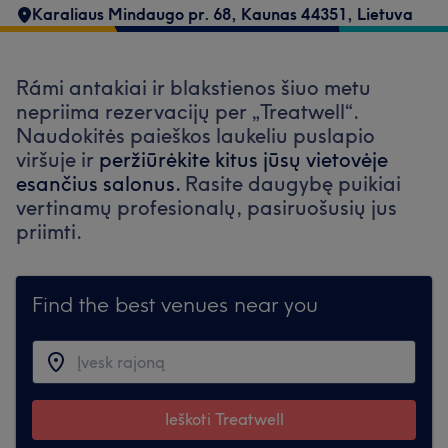
Karaliaus Mindaugo pr. 68, Kaunas 44351, Lietuva
Rámi antakiai ir blakstienos šiuo metu
nepriima rezervacijų per „Treatwell“.
Naudokitės paieškos laukeliu puslapio
viršuje ir
peržiūrėkite kitus jūsų vietovėje
esančius salonus.
Rasite daugybę puikiai
vertinamų profesionalų, pasiruošusių jus
priimti.
Find the best venues near you
Ieškoti Treatwell