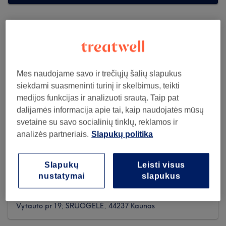
Mes naudojame savo ir trečiųjų šalių slapukus
siekdami suasmeninti turinį ir skelbimus, teikti
medijos funkcijas ir analizuoti srautą. Taip pat
dalijamės informacija apie tai, kaip naudojatės mūsų
svetaine su savo socialinių tinklų, reklamos ir
analizės partneriais.
Slapukų politika
Slapukų
Leisti visus
Stilistė barberė Virginija
nustatymai
slapukus
209 reviews
Vytauto pr 19; SRUOGELĖ, 44237 Kaunas