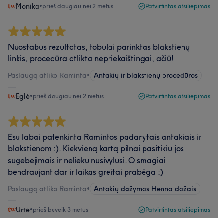
Monika
•
prieš daugiau nei 2 metus
Patvirtintas atsiliepimas
Nuostabus rezultatas, tobulai parinktas blakstienų
linkis, procedūra atlikta nepriekaištingai, ačiū!
Paslaugą atliko Raminta
•
Antakių ir blakstienų procedūros
Eglė
•
prieš daugiau nei 2 metus
Patvirtintas atsiliepimas
Esu labai patenkinta Ramintos padarytais antakiais ir
blakstienom :). Kiekvieną kartą pilnai pasitikiu jos
sugebėjimais ir nelieku nusivylusi. O smagiai
bendraujant dar ir laikas greitai prabėga :)
Paslaugą atliko Raminta
•
Antakių dažymas Henna dažais
Urtė
•
prieš beveik 3 metus
Patvirtintas atsiliepimas