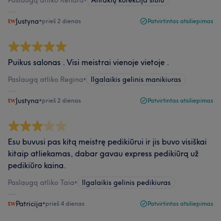
Paslaugą atliko Renata
•
Antakių korekcija siūlu
Justyna
•
prieš 2 dienas
Patvirtintas atsiliepimas
Puikus salonas . Visi meistrai vienoje vietoje .
Paslaugą atliko Regina
•
Ilgalaikis gelinis manikiuras
Justyna
•
prieš 2 dienas
Patvirtintas atsiliepimas
Esu buvusi pas kitą meistrę pedikiūrui ir jis buvo visiškai
kitaip atliekamas, dabar gavau express pedikiūrą už
pedikiūro kaina.
Paslaugą atliko Taia
•
Ilgalaikis gelinis pedikiuras
Patricija
•
prieš 4 dienas
Patvirtintas atsiliepimas