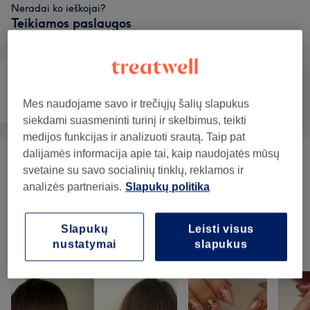
Neradai ko ieškojai?
Teikiamos paslaugos
Nagai
Depiliacija
Veidas
Mes naudojame savo ir trečiųjų šalių slapukus
siekdami suasmeninti turinį ir skelbimus, teikti
medijos funkcijas ir analizuoti srautą. Taip pat
dalijamės informacija apie tai, kaip naudojatės mūsų
Antakių Ir Blakstienų Procedūros
(
1
)
nuo 6€
svetaine su savo socialinių tinklų, reklamos ir
analizės partneriais.
Slapukų politika
Depiliacija Vašku
(
3
)
nuo 12€
Slapukų
Leisti visus
nustatymai
slapukus
Mūsų darbai
Norėdami peržiūrėti detales, paspauskite ant nuotraukos