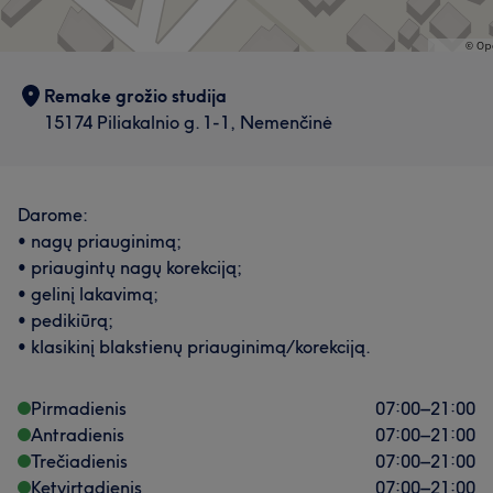
Išmanantis darbą
26
Talentingas
14
Remake grožio studija
15174 Piliakalnio g. 1-1, Nemenčinė
Darome:
• nagų priauginimą;
• priaugintų nagų korekciją;
• gelinį lakavimą;
• pedikiūrą;
• klasikinį blakstienų priauginimą/korekciją.
Pirmadienis
07:00
–
21:00
Antradienis
07:00
–
21:00
Trečiadienis
07:00
–
21:00
Ketvirtadienis
07:00
–
21:00