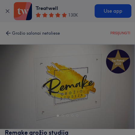
Treatwell
Use app
130K
Grožio salonai netoliese
PRISIJUNGTI
Remake grožio studija