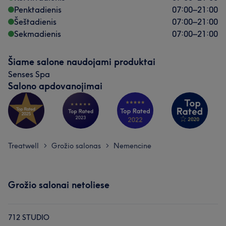
Penktadienis
07:00
–
21:00
Šeštadienis
07:00
–
21:00
Sekmadienis
07:00
–
21:00
Šiame salone naudojami produktai
Senses Spa
Salono apdovanojimai
Treatwell
Grožio salonas
Nemencine
>
>
Mūsų klientų nuomonė apie darbuotoją: Julija
Profesionalus
25
Išmanantis darbą
16
Grožio salonai netoliese
Aukštos kvalifikacijos
12
Dėmesingas detalėms
9
712 STUDIO
Mūsų klientų nuomonė apie darbuotoją: Emilia