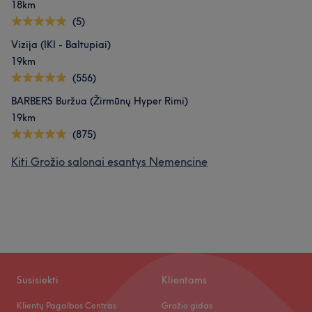
18km
(5)
Talentingas
10
Profesionalus
8
Malonus
7
Vizija (IKI - Baltupiai)
Dėmesingas detalėms
5
19km
(556)
BARBERS Buržua (Žirmūnų Hyper Rimi)
19km
(875)
Kiti Grožio salonai esantys Nemencine
Susisiekti
Klientams
Klientų Pagalbos Centras
Grožio gidas