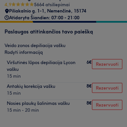
4,9
5664 atsiliepimai
Piliakalnio g. 1-1, Nemenčinė
,
15174
Atidaryta Šiandien: 07:00 - 21:00
Paslaugos atitinkančios tavo paiešką
Veido zonos depiliacija vašku
Rodyti informaciją
6€
Viršutinės lūpos depiliacija Lycon
Rezervuoti
vašku
15 min
8€
Antakių korekcija vašku
Rezervuoti
15 min
8€
Nosies plaukų šalinimas vašku
Rezervuoti
15 min - 20 min