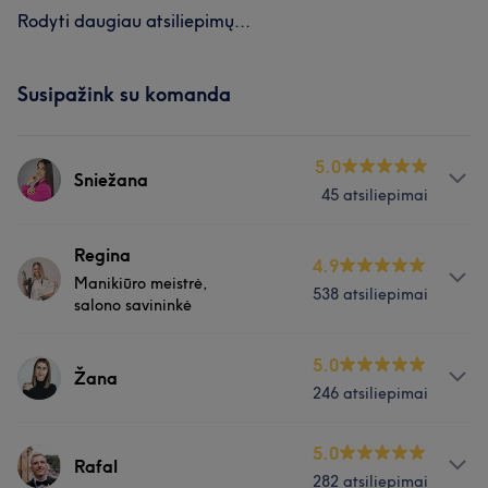
Rodyti daugiau atsiliepimų...
Susipažink su komanda
5.0
Sniežana
45 atsiliepimai
Paslaugos
Regina
4.9
Manikiūro meistrė,
538 atsiliepimai
Plaukai
salono savininkė
Apie
5.0
Darbų galerija
Žana
246 atsiliepimai
Esu manikūro meistrė jau 11 metų. Gyvenu savo darbu ir
labai myliu savo klientus! Todėl visada bandau išpildyti
kliento norus auksčiausiu lygiu! Mielai lauksių jūsų visų.
Paslaugos
5.0
Rafal
282 atsiliepimai