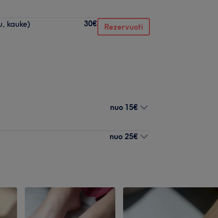
30€
u, kauke)
Rezervuoti
nuo
15€
nuo
25€