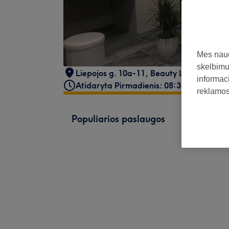
Mes naud
skelbimus
Liepojos g. 10a-11, Beauty Loft, 2a.
,
Kl
informaci
Atidaryta Pirmadienis: 08:30 - 16:30
reklamos 
Populiarios paslaugos