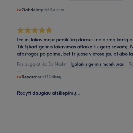
Gabrielė
•
prieš 9 dienas
Gelinį lakavimą ir pedikiūrą darausi ne pirmą kartą p
Tik šį kart gelinis lakavimas atlaikė tik gerą savaitę. 
atostogos po palme, bet trijuose vietose jau atkibo l
Paslaugą atliko Ša Nails
•
Ilgalaikis gelinis manikiuras
Ro
Renata
•
prieš 13 dienų
Rodyti daugiau atsiliepimų...