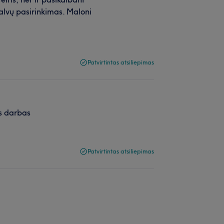
alvų pasirinkimas. Maloni
Patvirtintas atsiliepimas
as darbas
Patvirtintas atsiliepimas