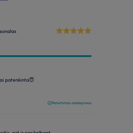
sonalas
bai patenkinta😇
Patvirtintas atsiliepimas
itis, net ir pasikalbant