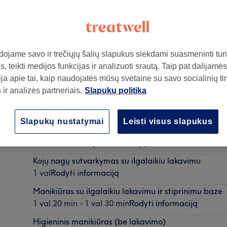
ojame savo ir trečiųjų šalių slapukus siekdami suasmeninti turin
, teikti medijos funkcijas ir analizuoti srautą. Taip pat dalijamės
aipėda
,
Už Liepojos Maximos, apvažiuoti aplink Maximą, už jo
ja apie tai, kaip naudojatės mūsų svetaine su savo socialinių ti
ir analizės partneriais.
Slapukų politika
Pilnas pedikiūras (vonelė, pilingas, kaukė, pėdų, ko
Slapukų nustatymai
Leisti visus slapukus
geliniu lakavimu
1 val 30 min
Rodyti informaciją
Kojų nagų sutvarkymas su ilgalaikiu lakavimu
1 val
Rodyti informaciją
Manikiūras su ilgalaikiu lakavimu ir stiprinimu baze
1 val 20 min - 1 val 30 min
Rodyti informaciją
Higieninis manikiūras (be lakavimo)