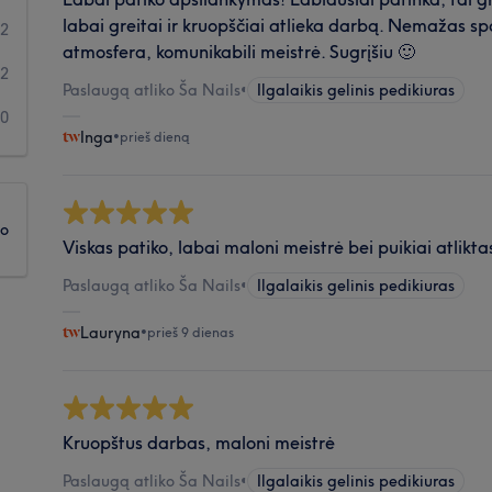
labai greitai ir kruopščiai atlieka darbą. Nemažas sp
2
atmosfera, komunikabili meistrė. Sugrįšiu 🙂
2
Paslaugą atliko Ša Nails
•
Ilgalaikis gelinis pedikiuras
0
Inga
•
prieš dieną
ko
Viskas patiko, labai maloni meistrė bei puikiai atlikt
Paslaugą atliko Ša Nails
•
Ilgalaikis gelinis pedikiuras
Lauryna
•
prieš 9 dienas
Kruopštus darbas, maloni meistrė
Paslaugą atliko Ša Nails
•
Ilgalaikis gelinis pedikiuras