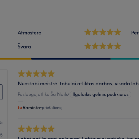
Atmosfera
Per
Švara
Nuostabi meistrė, tobulai atliktas darbas, visada la
Paslaugą atliko Ša Nails
•
Ilgalaikis gelinis pedikiuras
Raminta
•
prieš dieną
85
5
Labai patiko apsilankymas! Labiausiai patinka, tai gre