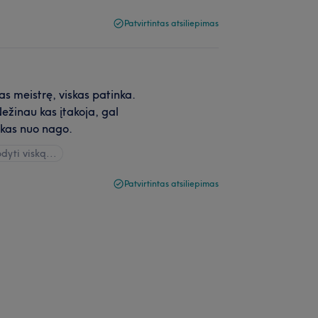
Patvirtintas atsiliepimas
as meistrę, viskas patinka.
Nežinau kas įtakoja, gal
akas nuo nago.
dyti viską...
Patvirtintas atsiliepimas