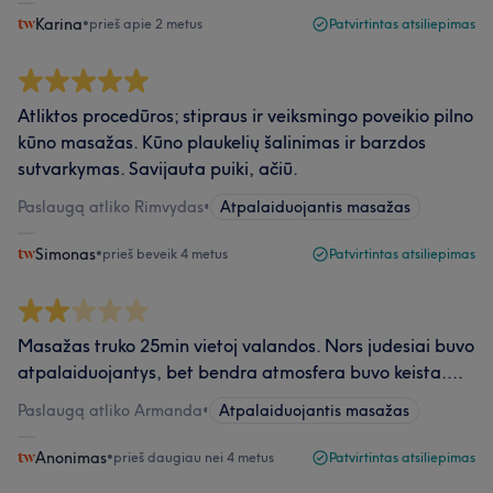
Karina
•
prieš apie 2 metus
Patvirtintas atsiliepimas
Atliktos procedūros; stipraus ir veiksmingo poveikio pilno
kūno masažas. Kūno plaukelių šalinimas ir barzdos
sutvarkymas. Savijauta puiki, ačiū.
Paslaugą atliko Rimvydas
•
Atpalaiduojantis masažas
Simonas
•
prieš beveik 4 metus
Patvirtintas atsiliepimas
Masažas truko 25min vietoj valandos. Nors judesiai buvo
atpalaiduojantys, bet bendra atmosfera buvo keista....
Paslaugą atliko Armanda
•
Atpalaiduojantis masažas
Anonimas
•
prieš daugiau nei 4 metus
Patvirtintas atsiliepimas