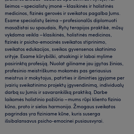
šeimos – specialistų įmonė – klasikinės ir holistinės
Depiliacija
medicinos, fizinės gerovės ir sveikatos pagalba Jums.
Esame specialistų šeima – profesionalūs diplomuoti
masažistai su spaudais, Rytų terapijos praktikė, mūsų
vykdoma veikla – klasikinės, holistinės medicinos,
fizinės ir psicho-emocinės sveikatos stiprinimo,
sveikatos edukacijos, sveikos gyvensenos skatinimo
srityje. Esame kūrybiški, atsakingi ir labai mylime
pasirinktą profesiją. Nuolat giliname jau įgytas žinias,
profesinio meistriškumo mokomės pas geriausius
meistrus ir mokytojus, patirties ir išminties įgyjame per
įvairių sveikatinimo projektų įgyvendinimą, individualų
darbą su Jumis ir savarankišką praktiką. Darbe
laikomės holistinio požiūrio – mums rūpi kliento fizinio
kūno, proto ir sielos harmonija. Žmogaus sveikatos
pagrindas yra fiziniame kūne, kuris suserga
išsibalansavus psicho-emocinei pusiausvyrai.