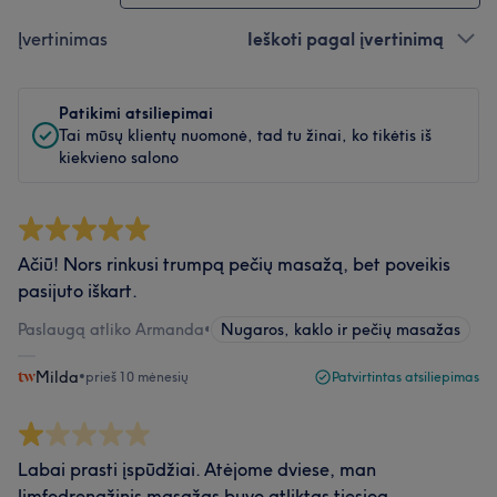
Įvertinimas
Ieškoti pagal įvertinimą
Patikimi atsiliepimai
Tai mūsų klientų nuomonė, tad tu žinai, ko tikėtis iš
kiekvieno salono
Ačiū! Nors rinkusi trumpą pečių masažą, bet poveikis
pasijuto iškart.
Paslaugą atliko Armanda
•
Nugaros, kaklo ir pečių masažas
Milda
•
prieš 10 mėnesių
Patvirtintas atsiliepimas
Labai prasti įspūdžiai. Atėjome dviese, man
limfodrenažinis masažas buvo atliktas tiesiog