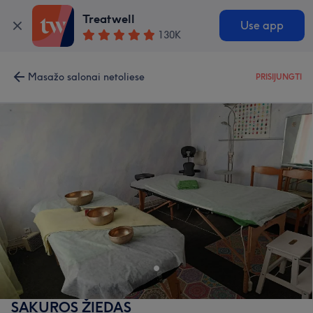
Treatwell
Use app
130K
Masažo salonai netoliese
PRISIJUNGTI
SAKUROS ŽIEDAS