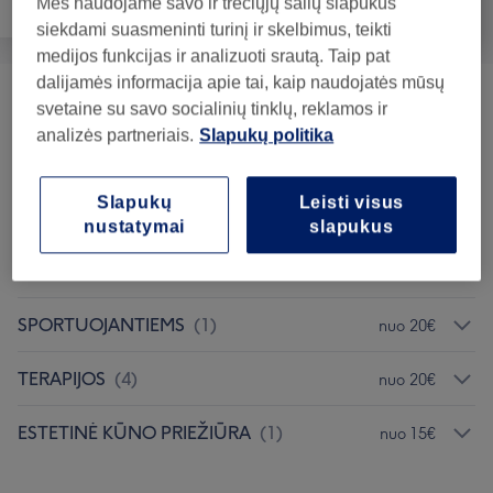
Mes naudojame savo ir trečiųjų šalių slapukus
Veidas
Masažas
Kūnas
siekdami suasmeninti turinį ir skelbimus, teikti
medijos funkcijas ir analizuoti srautą. Taip pat
dalijamės informacija apie tai, kaip naudojatės mūsų
MASAŽAS
(
1
)
nuo 15€
svetaine su savo socialinių tinklų, reklamos ir
analizės partneriais.
Slapukų politika
MOTERŲ SPA Erdvė - Paslaugas Atlieka
nuo 25€
Meistrė
(
1
)
Slapukų
Leisti visus
nustatymai
slapukus
VYRŲ SPA ERDVĖ - Paslaugas Atlieka
nuo 15€
Meistras
(
2
)
SPORTUOJANTIEMS
(
1
)
nuo 20€
TERAPIJOS
(
4
)
nuo 20€
ESTETINĖ KŪNO PRIEŽIŪRA
(
1
)
nuo 15€