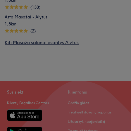
1,3km
(130)
Asta Masažai - Alytus
1,8km
(2)
Kiti Masažo salonai esantys Alytus
Susisiekti
Klientams
Klientų Pagalbos Centras
Grožio gidas
Treatwell dovanų kuponas
Užsisakyk naujienlaiškį
Treatwell žodynas