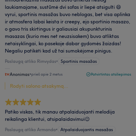
laukiamajame, sustūmė dvi sofas ir liepė atsigulti 😄
vyrui, sportinis masažas buvo neblogas, bet visa aplinka
ir atmosfera labai keista ir creepy, ejo sportinio masazo,
o gavo tris skirtingus ir galiausiai akupunkturinis
masazas (kurio mes net neuzsisakem) buvo atliktas
netaisyklingai, ko pasekoje dabar gydomės žaizdas!
Negaliu patikėti kad už tai sumokėjome pinigus.
Paslaugą atliko Rimvydas
•
Sportinis masažas
Anonimas
•
prieš apie 2 metus
Patvirtintas atsiliepimas
Rodyti salono atsakymą...
Patiko viskas, tik manau atpalaiduojanti melodija
reikalinga klientui, atsipalaidavimui😉
Paslaugą atliko Armanda
•
Atpalaiduojantis masažas