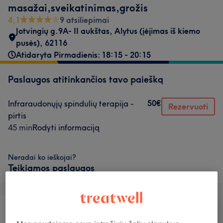
masažai,sveikatinimas,grožis
4,1
9 atsiliepimai
Jotvingių g.9A- II aukštas, Alytus (įėjimas iš kiemo
pusės)
,
62116
Atidaryta Pirmadienis: 18:15 - 20:15
Paslaugos atitinkančios tavo paiešką
50€
Infraraudonųjų spindulių terapija -
Rezervuoti
pirtis
45 min
Rodyti informaciją
Neradai ko ieškojai?
Teikiamos paslaugos