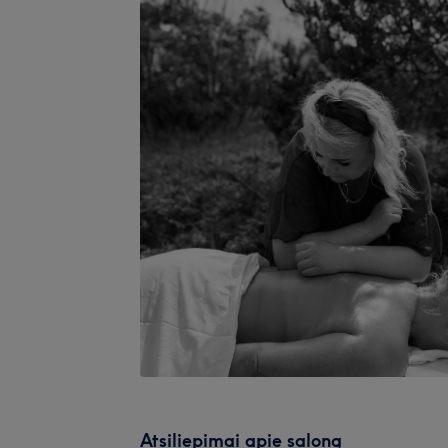
Atsiliepimai apie saloną