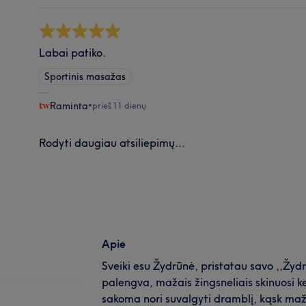
Labai patiko.
Sportinis masažas
Raminta
•
prieš 11 dienų
Rodyti daugiau atsiliepimų...
Apie
Sveiki esu Žydrūnė, pristatau savo ,,Žy
palengva, mažais žingsneliais skinuosi ke
sakoma nori suvalgyti dramblį, kąsk maž