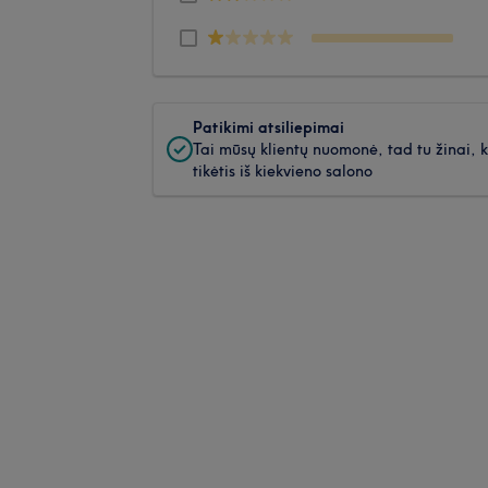
Patikimi atsiliepimai
Tai mūsų klientų nuomonė, tad tu žinai, 
tikėtis iš kiekvieno salono