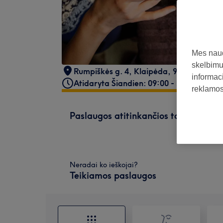
Mes naud
skelbimus
Rumpiškės g. 4
,
Klaipėda
,
91131
informaci
Atidaryta Šiandien: 09:00 - 20:00
reklamos 
Paslaugos atitinkančios tavo paiešk
Neradai ko ieškojai?
Teikiamos paslaugos