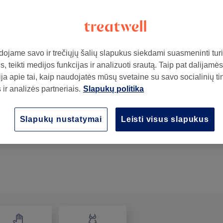
ojame savo ir trečiųjų šalių slapukus siekdami suasmeninti turin
, teikti medijos funkcijas ir analizuoti srautą. Taip pat dalijamės
ja apie tai, kaip naudojatės mūsų svetaine su savo socialinių ti
ir analizės partneriais.
Slapukų politika
ą
Raindrop aromaterapinis masažas
Slapukų nustatymai
Leisti visus slapukus
1 val 30 min
Rodyti informaciją