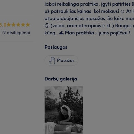
labai reikalinga praktika, įgyti patirties
už patrauklias kainas, kol mokausi ☺️ Atlie
atpalaiduojančius masažus. Su laiku mas
5.0
🙂 (veido, aromaterapinis ir kt.) Bangos
kūną . 🌊 Man praktika - jums pojūčiai !
19 atsiliepimai
Paslaugos
Masažas
Darbų galerija