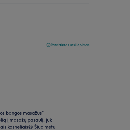
Patvirtintas atsiliepimas
dros bangos masažus”
lią į masažų pasaulį, juk
ais kasneliais😄 Šiuo metu