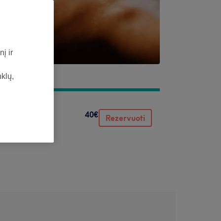
į ir
nklų,
40€
Rezervuoti