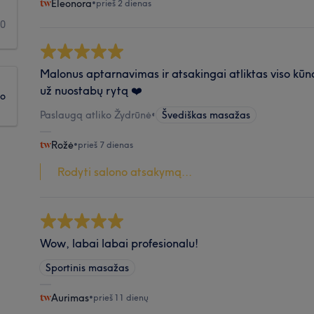
Eleonora
•
prieš 2 dienas
0
Malonus aptarnavimas ir atsakingai atliktas viso kū
už nuostabų rytą ❤️
ko
Paslaugą atliko Žydrūnė
•
Švediškas masažas
Rožė
•
prieš 7 dienas
Rodyti salono atsakymą...
Wow, labai labai profesionalu!
Sportinis masažas
Aurimas
•
prieš 11 dienų