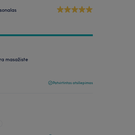
sonalas
era masažiste
Patvirtintas atsiliepimas