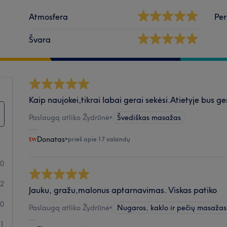
Atmosfera
Per
Švara
Kaip naujokei,tikrai labai gerai sekėsi.Atietyje bus g
Paslaugą atliko Žydrūnė
•
Švediškas masažas
Donatas
•
prieš apie 17 valandų
30
2
Jauku, gražu,malonus aptarnavimas. Viskas patiko
0
Paslaugą atliko Žydrūnė
•
Nugaros, kaklo ir pečių masažas
1