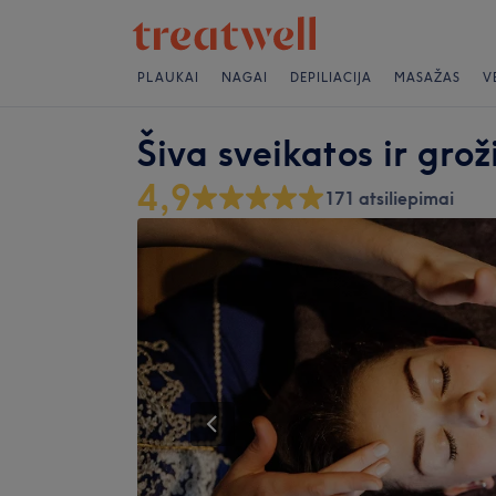
PLAUKAI
NAGAI
DEPILIACIJA
MASAŽAS
V
Šiva sveikatos ir gro
4,9
171 atsiliepimai