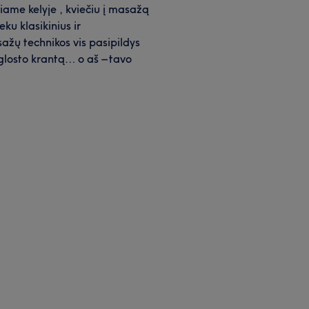
 šiame kelyje , kviečiu į masažą
ku klasikinius ir
ažų technikos vis pasipildys
 glosto krantą… o aš – tavo