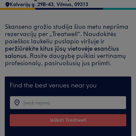
Kalvarijų g. 29B-43
,
Vilnius
,
09313
Skanseno grožio studija šiuo metu nepriima
rezervacijų per „Treatwell“. Naudokitės
paieškos laukeliu puslapio viršuje ir
peržiūrėkite kitus jūsų vietovėje esančius
salonus.
Rasite daugybę puikiai vertinamų
profesionalų, pasiruošusių jus priimti.
Find the best venues near you
Ieškoti Treatwell