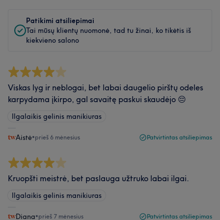
Patikimi atsiliepimai
Tai mūsų klientų nuomonė, tad tu žinai, ko tikėtis iš
kiekvieno salono
Viskas lyg ir neblogai, bet labai daugelio pirštų odeles
karpydama įkirpo, gal savaitę paskui skaudėjo 😔
Ilgalaikis gelinis manikiuras
Aistė
•
prieš 6 mėnesius
Patvirtintas atsiliepimas
Kruopšti meistrė, bet paslauga užtruko labai ilgai.
Ilgalaikis gelinis manikiuras
Diana
•
prieš 7 mėnesius
Patvirtintas atsiliepimas