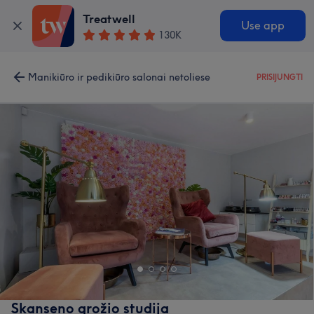
Treatwell
Use app
130K
Manikiūro ir pedikiūro salonai netoliese
PRISIJUNGTI
Skanseno grožio studija