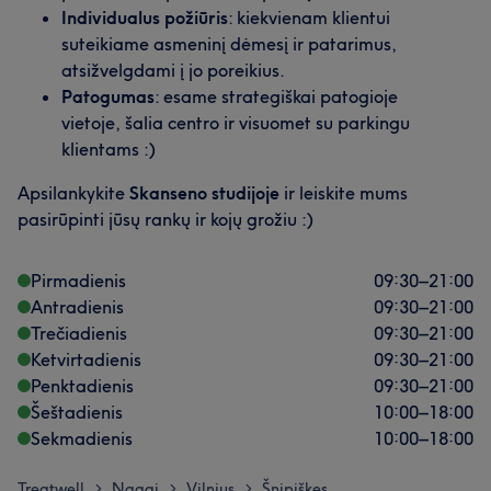
Individualus požiūris
: kiekvienam klientui
suteikiame asmeninį dėmesį ir patarimus,
atsižvelgdami į jo poreikius.
Patogumas
: esame strategiškai patogioje
vietoje, šalia centro ir visuomet su parkingu
klientams :)
Apsilankykite
Skanseno studijoje
ir leiskite mums
pasirūpinti jūsų rankų ir kojų grožiu :)
Pirmadienis
09:30
–
21:00
Antradienis
09:30
–
21:00
Trečiadienis
09:30
–
21:00
Ketvirtadienis
09:30
–
21:00
Penktadienis
09:30
–
21:00
Šeštadienis
10:00
–
18:00
Sekmadienis
10:00
–
18:00
Treatwell
Nagai
Vilnius
Šnipiškes
>
>
>