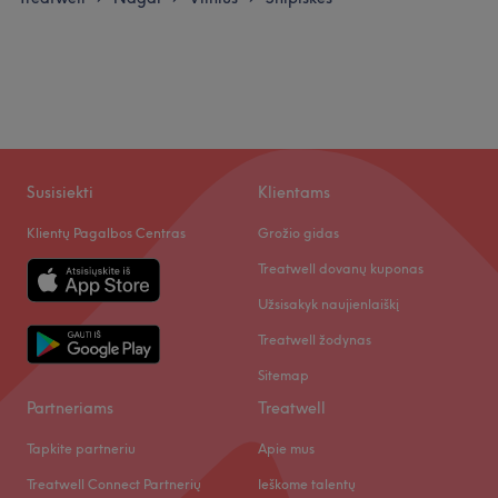
Susisiekti
Klientams
Klientų Pagalbos Centras
Grožio gidas
Treatwell dovanų kuponas
Užsisakyk naujienlaiškį
Treatwell žodynas
Sitemap
Partneriams
Treatwell
Tapkite partneriu
Apie mus
Treatwell Connect Partnerių
Ieškome talentų