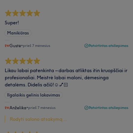
Super!
Manikiūras
Gustė
•
prieš 7 mėnesius
Patvirtintas atsiliepimas
Likau labai patenkinta – darbas atliktas itin kruopščiai ir
profesionaliai. Meistrė labai maloni, dėmesinga
detalėms. Didelis ačiū!☺️💅🏻
Ilgalaikis gelinis lakavimas
Anželika
•
prieš 7 mėnesius
Patvirtintas atsiliepimas
Rodyti salono atsakymą...