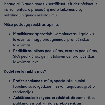
ir saugiai. Naudojame tik sertifikuotus ir dezinfekuotus
instrumentus, o procedūrų metu laikomės visų
reikalingų higienos reikalavimų .
Mūsų paslaugų spektras apima:
Manikiūras
: aparatinis, kombinuotas, ilgalaikis
lakavimas, nagų priauginimas, prancūziškas
lakavimas.
Pedikiūras
: pilnas pedikiūras, express pedikiūras,
SPA pedikiūras, gelinis lakavimas, prancūziškas
lakavimas ir kt.
Kodėl verta rinktis mus?
Profesionalumas
: mūsų specialistai nuolat
tobulina savo įgūdžius ir seka naujausias grožio
tendencijas.
Aukščiausios kokybės produktai
: dirbame tik su
patikimais ir patikrintais prekių ženklais.