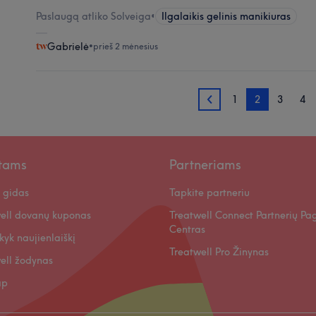
Paslaugą atliko Solveiga
•
Ilgalaikis gelinis manikiuras
Gabrielė
•
prieš 2 mėnesius
1
2
3
4
1
ntams
Partneriams
 gidas
Tapkite partneriu
ell dovanų kuponas
Treatwell Connect Partnerių Pa
Centras
kyk naujienlaiškį
Treatwell Pro Žinynas
ell žodynas
ap