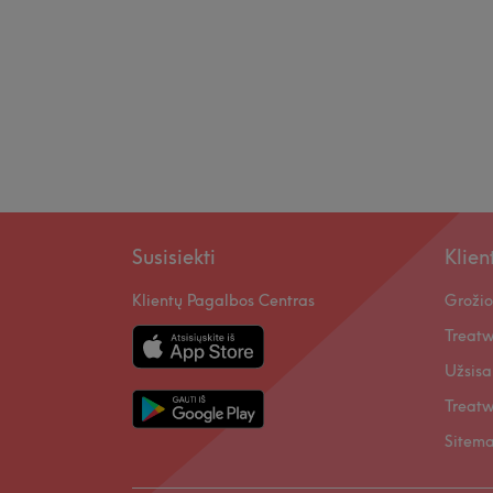
Susisiekti
Klie
Klientų Pagalbos Centras
Grožio
Treatw
Užsisa
Treatw
Sitem