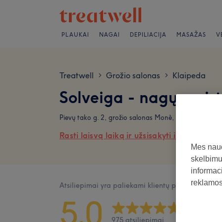
PLAUKAI
NAGAI
DEPILIACIJA
MASAŽAS
V
Treatwell
Grožio salonas
Klaipeda
>
>
Solveiga - nagų meist
Pievų tako g. 2, grožio salonas Monè, 95202
Rasti laisvą laiką ir užsisakyti internetu
Mes naud
skelbimus
informaci
reklamos 
Atsiliepimai yra paliekami klientų po jų apsilank
5,0
975 atsiliepimai