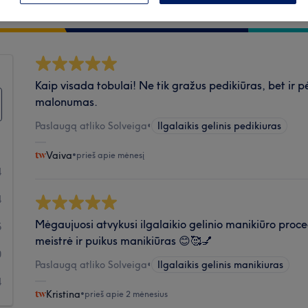
Švara
Kaip visada tobulai! Ne tik gražus pedikiūras, bet ir 
malonumas.
Paslaugą atliko Solveiga
•
Ilgalaikis gelinis pedikiuras
Vaiva
•
prieš apie mėnesį
4
4
Mėgaujuosi atvykusi ilgalaikio gelinio manikiūro proc
5
meistrė ir puikus manikiūras 😊🥰💅
0
Paslaugą atliko Solveiga
•
Ilgalaikis gelinis manikiuras
4
Kristina
•
prieš apie 2 mėnesius