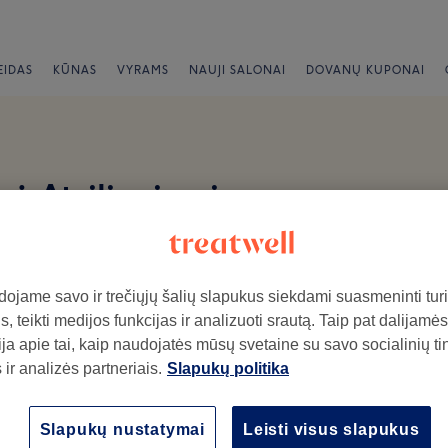
EIDAS
KŪNAS
VYRAMS
NAUJI SALONAI
DOVANŲ KUPONAI
rė Atsiliepimai
ojame savo ir trečiųjų šalių slapukus siekdami suasmeninti turin
, teikti medijos funkcijas ir analizuoti srautą. Taip pat dalijamės
ja apie tai, kaip naudojatės mūsų svetaine su savo socialinių ti
ir analizės partneriais.
Slapukų politika
ymo salone.
Atmosfera
Pe
Slapukų nustatymai
Leisti visus slapukus