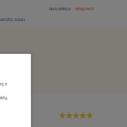
TAVO VERSLUI
PRISIJUNGTI
GROŽIO GIDAS
į ir
nklų,
rsonalas