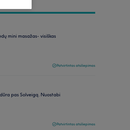
pėdų mini masažas- visiškas
Patvirtintas atsiliepimas
edūra pas Solveigą. Nuostabi
Patvirtintas atsiliepimas