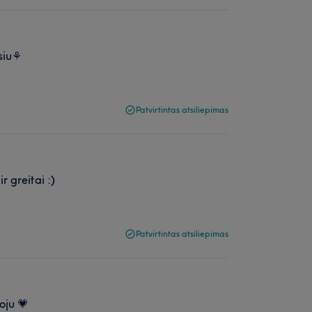
siu⚘️
Patvirtintas atsiliepimas
r greitai :)
Patvirtintas atsiliepimas
oju 💗