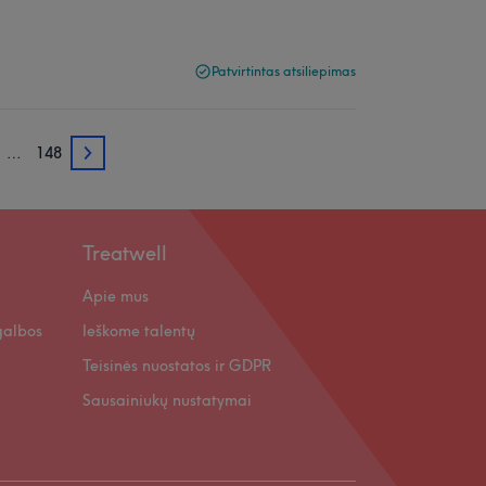
Patvirtintas atsiliepimas
…
148
3
Treatwell
Apie mus
galbos
Ieškome talentų
Teisinės nuostatos ir GDPR
Sausainiukų nustatymai