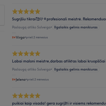
Sugrįšiu tikrai🥰🩷⚘️profesionali meistrė. Rekomenduo
Paslaugą atliko Solveiga
•
Ilgalaikis gelinis manikiuras
Virga
•
prieš 2 mėnesius
Labai maloni meistre,darbas atliktas labai kruopščiai i
Paslaugą atliko Solveiga
•
Ilgalaikis gelinis manikiuras
Jelena
•
prieš 2 mėnesius
puikiai kaip visada! gera sugrįžti ir visiems rekomendu