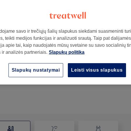
ojame savo ir trečiųjų šalių slapukus siekdami suasmeninti turin
, teikti medijos funkcijas ir analizuoti srautą. Taip pat dalijamės
ja apie tai, kaip naudojatės mūsų svetaine su savo socialinių ti
ir analizės partneriais.
Slapukų politika
ą
Nagų dailė
Slapukų nustatymai
Leisti visus slapukus
15 min
Rodyti informaciją