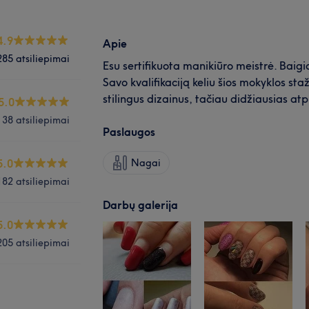
4.9
Apie
285 atsiliepimai
Esu sertifikuota manikiūro meistrė. Baig
Savo kvalifikaciją keliu šios mokyklos sta
stilingus dizainus, tačiau didžiausias atp
5.0
38 atsiliepimai
Paslaugos
5.0
Nagai
182 atsiliepimai
Darbų galerija
5.0
205 atsiliepimai