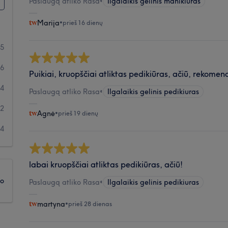
Paslaugą atliko Rasa
•
Ilgalaikis gelinis manikiuras
Marija
•
prieš 16 dienų
65
6
Puikiai, kruopščiai atliktas pedikiūras, ačiū, rekomen
4
Paslaugą atliko Rasa
•
Ilgalaikis gelinis pedikiuras
2
Agnė
•
prieš 19 dienų
4
labai kruopščiai atliktas pedikiūras, ačiū!
ko
Paslaugą atliko Rasa
•
Ilgalaikis gelinis pedikiuras
martyna
•
prieš 28 dienas