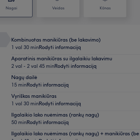
Nagai
Veidas
Kūnas
Kombinuotas manikiūras (be lakavimo)
1 val 30 min
Rodyti informaciją
Aparatinis manikiūras su ilgalaikiu lakavimu
2 val - 2 val 45 min
Rodyti informaciją
Nagų dailė
15 min
Rodyti informaciją
Vyriškas manikiūras
1 val 30 min
Rodyti informaciją
Ilgalaikio lako nuėmimas (rankų nagų)
50 min
Rodyti informaciją
Ilgalaikio lako nuėmimas (rankų nagų) + manikiūras (be