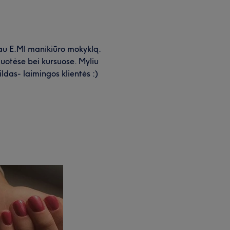
iau E.MI manikiūro mokyklą.
žuotėse bei kursuose. Myliu
ildas- laimingos klientės :)