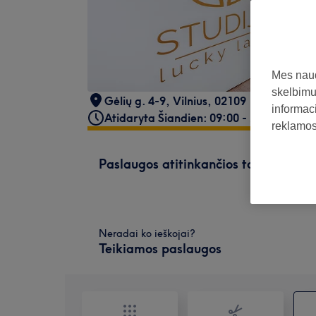
Mes naud
skelbimus
Gėlių g. 4-9, Vilnius
,
02109
informaci
Atidaryta Šiandien: 09:00 - 20:00
reklamos 
Paslaugos atitinkančios tavo paiešk
Neradai ko ieškojai?
Teikiamos paslaugos