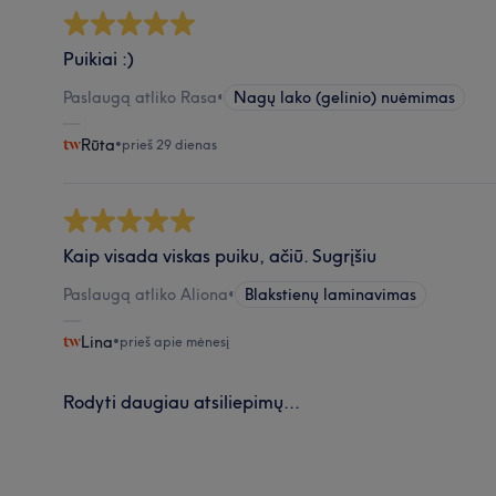
Puikiai :)
Paslaugą atliko Rasa
•
Nagų lako (gelinio) nuėmimas
Rūta
•
prieš 29 dienas
Kaip visada viskas puiku, ačiū. Sugrįšiu
Paslaugą atliko Aliona
•
Blakstienų laminavimas
Lina
•
prieš apie mėnesį
Rodyti daugiau atsiliepimų...