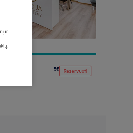
į ir
nklų,
5€
Rezervuoti