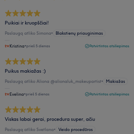
Puikiai ir kruopščiai!
Paslaugą atliko Simona
•
Blakstienų priauginimas
Kristina
•
prieš 5 dienas
Patvirtintas atsiliepimas
Puikus makiažas :)
Paslaugą atliko Aliona @alionaluk_makeupartist
•
Makiažas
Evelina
•
prieš 5 dienas
Patvirtintas atsiliepimas
Viskas labai gerai, procedura super, ačiu
Paslaugą atliko Svetlana
•
Veido procedūros