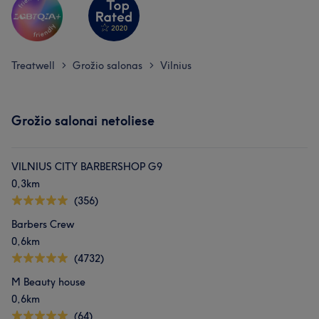
Mūsų klientų nuomonė apie darbuotoją: Aura
Treatwell
Grožio salonas
Vilnius
>
>
Aukštos kvalifikacijos
5
Grožio salonai netoliese
VILNIUS CITY BARBERSHOP G9
0,3km
(356)
Barbers Crew
0,6km
(4732)
M Beauty house
0,6km
(64)