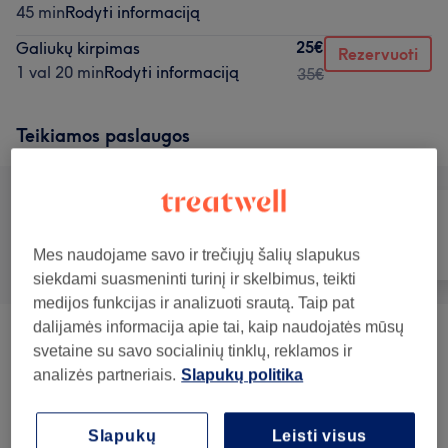
45 min
Rodyti informaciją
25€
Galiukų kirpimas
Rezervuoti
1 val 20 min
Rodyti informaciją
35€
Teikiamos paslaugos
Visos paslaugos
Plaukai
Nagai
Mes naudojame savo ir trečiųjų šalių slapukus
siekdami suasmeninti turinį ir skelbimus, teikti
medijos funkcijas ir analizuoti srautą. Taip pat
dalijamės informacija apie tai, kaip naudojatės mūsų
Makiažas
(
11
)
nuo 1€
svetaine su savo socialinių tinklų, reklamos ir
analizės partneriais.
Slapukų politika
Veido Procedūros
(
32
)
nuo 1€
Slapukų
Leisti visus
Manikiūras
(
9
)
nuo 15€