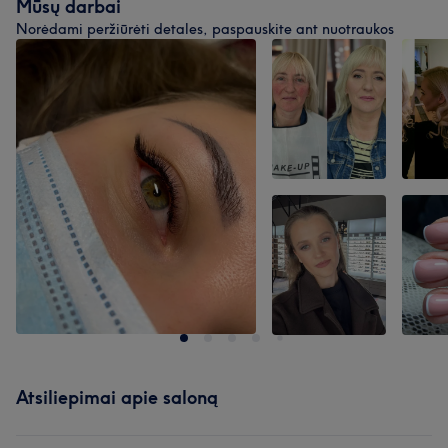
Mūsų darbai
Norėdami peržiūrėti detales, paspauskite ant nuotraukos
Atsiliepimai apie saloną