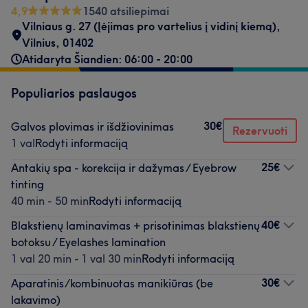
4,9
1540 atsiliepimai
Vilniaus g. 27 (Įėjimas pro vartelius į vidinį kiemą)
,
Vilnius
,
01402
Atidaryta Šiandien: 06:00 - 20:00
Populiarios paslaugos
30€
Galvos plovimas ir išdžiovinimas
Rezervuoti
1 val
Rodyti informaciją
25€
Antakių spa - korekcija ir dažymas / Eyebrow
tinting
40 min - 50 min
Rodyti informaciją
40€
Blakstienų laminavimas + prisotinimas blakstienų
botoksu / Eyelashes lamination
1 val 20 min - 1 val 30 min
Rodyti informaciją
30€
Aparatinis/kombinuotas manikiūras (be
lakavimo)