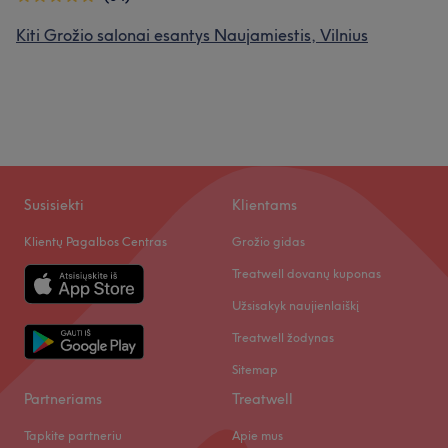
Kiti Grožio salonai esantys Naujamiestis, Vilnius
Mūsų klientų nuomonė apie darbuotoją: Aliona
Profesionalus
6
Išmanantis darbą
6
Susisiekti
Klientams
Klientų Pagalbos Centras
Grožio gidas
Treatwell dovanų kuponas
Užsisakyk naujienlaiškį
Treatwell žodynas
Sitemap
Partneriams
Treatwell
Tapkite partneriu
Apie mus