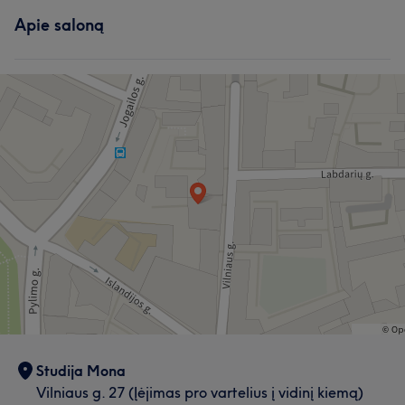
Apie saloną
Darbų galerija
Paslaugos
Kūnas
Veidas
Masažas
Nagai
Darbų galerija
Studija Mona
Vilniaus g. 27 (Įėjimas pro vartelius į vidinį kiemą)