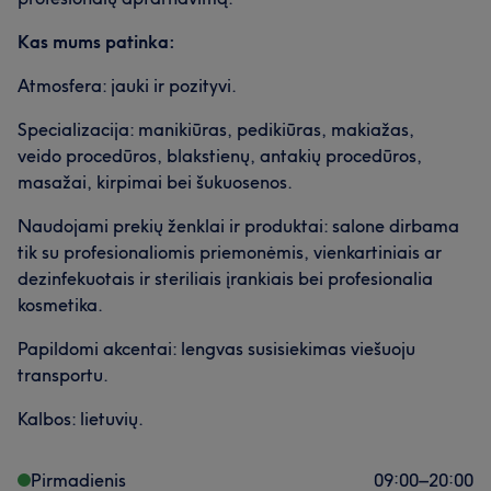
Kas mums patinka:
Atmosfera: jauki ir pozityvi.
Specializacija: manikiūras, pedikiūras, makiažas,
veido procedūros, blakstienų, antakių procedūros,
masažai, kirpimai bei šukuosenos.
Naudojami prekių ženklai ir produktai: salone dirbama
tik su profesionaliomis priemonėmis, vienkartiniais ar
dezinfekuotais ir steriliais įrankiais bei profesionalia
kosmetika.
Papildomi akcentai: lengvas susisiekimas viešuoju
transportu.
Kalbos: lietuvių.
Pirmadienis
09:00
–
20:00