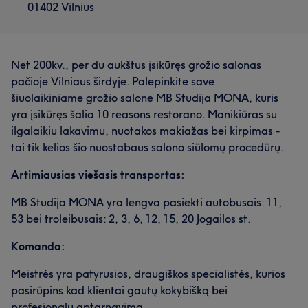
Mūsų klientų nuomonė apie darbuotoją: Simona
01402 Vilnius
Profesionalus
22
Aukštos kvalifikacijos
16
Išmanantis darbą
15
Kruopštus
14
Net 200kv., per du aukštus įsikūręs grožio salonas
pačioje Vilniaus širdyje. Palepinkite save
šiuolaikiniame grožio salone MB Studija MONA, kuris
yra įsikūręs šalia 10 reasons restorano. Manikiūras su
Mūsų klientų nuomonė apie darbuotoją: Erika
ilgalaikiu lakavimu, nuotakos makiažas bei kirpimas -
tai tik kelios šio nuostabaus salono siūlomų procedūrų.
Išmanantis darbą
18
Kruopštus
16
Įgudęs
13
Artimiausias viešasis transportas:
Stropus
12
MB Studija MONA yra lengva pasiekti autobusais: 11,
53 bei troleibusais: 2, 3, 6, 12, 15, 20 Jogailos st.
Komanda:
Meistrės yra patyrusios, draugiškos specialistės, kurios
pasirūpins kad klientai gautų kokybišką bei
profesionalų aptarnavimą.