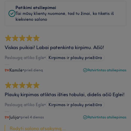
Patikimi atsiliepimai
Tai mūsų klientų nuomonė, tad tu žinai, ko tikėtis iš
kiekvieno salono
Viskas puikiai! Labai patenkinta kirpimu. Ačiū!
Paslaugą atliko Eglė
•
Kirpimas ir plaukų priežiūra
Kamilė
•
prieš dieną
Patvirtintas atsiliepimas
Plaukų kirpimas atliktas išties tobulai, didelis ačiū Eglei!
Paslaugą atliko Eglė
•
Kirpimas ir plaukų priežiūra
Julija
•
prieš 4 dienas
Patvirtintas atsiliepimas
Rodyti salono atsakymą...