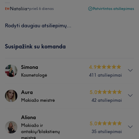
Nataliia
•
prieš 6 dienas
Patvirtintas atsiliepimas
Rodyti daugiau atsiliepimų...
Susipažink su komanda
Simona
4.9
Kosmetologė
411 atsiliepimai
Apie
Aura
5.0
Makiažo meistrė
42 atsiliepimai
Esu kvalifikuota, sertifikuota kosmetologė-grožio estetė.
Dirbanti su veido, antakių bei blakstienų procedūromis
daugiau nei 12 metų. Sveika, graži oda ir natūralūs
Paslaugos
Aliona
5.0
blakstienų priauginimai.🌸
Makiažo ir
Veidas
Plaukai
antakių/blakstienų
35 atsiliepimai
meistrė