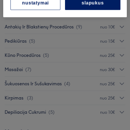
nustatymai
slapukus
Blakstienų Priauginimas
(
5
)
nuo 15€
Antakių Ir Blakstienų Procedūros
(
9
)
nuo 10€
Pedikiūras
(
5
)
nuo 15€
Kūno Procedūros
(
5
)
nuo 25€
Masažai
(
7
)
nuo 30€
Šukuosenos Ir Sušukavimas
(
4
)
nuo 25€
Kirpimas
(
3
)
nuo 25€
Depiliacija Cukrumi
(
5
)
nuo 10€