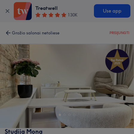
Treatwell
Use app
130K
Grožio salonai netoliese
PRISIJUNGTI
Studija Mona