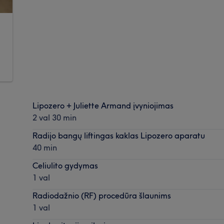
Lipozero + Juliette Armand įvyniojimas
2 val 30 min
Radijo bangų liftingas kaklas Lipozero aparatu
40 min
Celiulito gydymas
1 val
Radiodažnio (RF) procedūra šlaunims
1 val