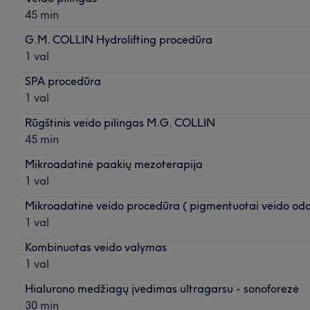
45 min
G.M. COLLIN Hydrolifting procedūra
1 val
SPA procedūra
1 val
Rūgštinis veido pilingas M.G. COLLIN
45 min
Mikroadatinė paakių mezoterapija
1 val
Mikroadatinė veido procedūra ( pigmentuotai veido oda
1 val
Kombinuotas veido valymas
1 val
Hialurono medžiagų įvedimas ultragarsu - sonoforezė
30 min