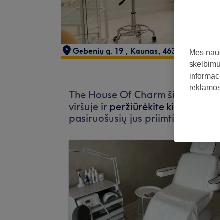
Gebenių g. 19
,
Kaunas
,
46326
Mes naud
skelbimus
informaci
reklamos 
The House Of Charm šiuo metu ne
viršuje ir
peržiūrėkite kitus jūsų v
pasiruošusių jus priimti.