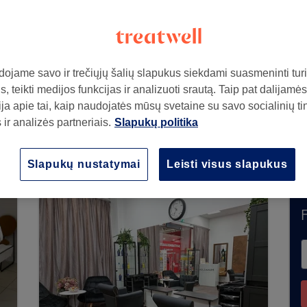
ojame savo ir trečiųjų šalių slapukus siekdami suasmeninti turin
, teikti medijos funkcijas ir analizuoti srautą. Taip pat dalijamės
ja apie tai, kaip naudojatės mūsų svetaine su savo socialinių ti
ir analizės partneriais.
Slapukų politika
priima rezervacijų per „Treatwell“. Naudokitės 
ietovėje esančius salonus.
Rasite daugybę puikia
Slapukų nustatymai
Leisti visus slapukus