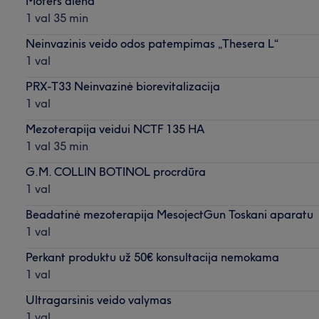
Moters diena
1 val 35 min
Neinvazinis veido odos patempimas „Thesera L“
1 val
PRX-T33 Neinvazinė biorevitalizacija
1 val
Mezoterapija veidui NCTF 135 HA
1 val 35 min
G.M. COLLIN BOTINOL procrdūra
1 val
Beadatinė mezoterapija MesojectGun Toskani aparatu
1 val
Perkant produktu už 50€ konsultacija nemokama
1 val
Ultragarsinis veido valymas
1 val