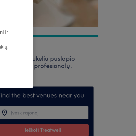
į ir
nklų,
paieškos laukeliu puslapio
i vertinamų profesionalų,
Find the best venues near you
Ieškoti Treatwell