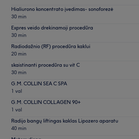
Hialiurono koncentrato įvedimas- sonoforezė
30 min
Expres veido drekinamoji procedūra
30 min
Radiodažnio (RF) procedūra kaklui
20 min
skaistinanti procedūra su vit C
30 min
G.M. COLLIN SEA C SPA
1 val
G.M. COLLIN COLLAGEN 90+
1 val
Radijo bangų liftingas kaklas Lipozero aparatu
40 min