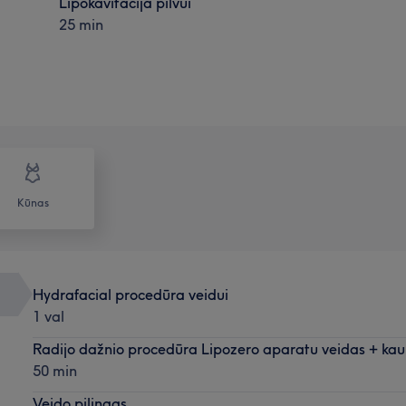
Lipokavitacija pilvui
25 min
Kūnas
Hydrafacial procedūra veidui
1 val
Radijo dažnio procedūra Lipozero aparatu veidas + ka
50 min
Veido pilingas