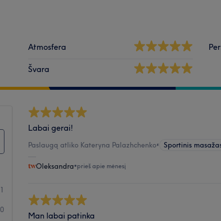
Atmosfera
Per
Švara
Labai gerai!
Paslaugą atliko Kateryna Palazhchenko
•
Sportinis masaža
Oleksandra
•
prieš apie mėnesį
31
0
Man labai patinka