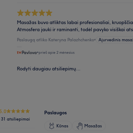
Masažas buvo atliktas labai profesionaliai, kruopščiai
Atmosfera jauki ir raminanti, todėl pavyko visiškai at
Paslaugą atliko Kateryna Palazhchenko
•
Ajurvedinis masa
Pavlova
•
prieš apie 2 mėnesius
Rodyti daugiau atsiliepimų...
5.0
Paslaugos
31 atsiliepimai
Kūnas
Masažas