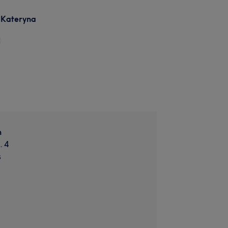
 Kateryna
n
. 4
s