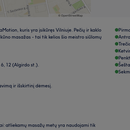
otion, kuris yra įsikūręs Vilniuje. Pečių ir kaklo
Pirma
ūno masažas - tai tik kelios šio meistro siūlomų
Antra
Treči
Ketvi
Penkt
6, 12 (Algirdo st.).
Šešta
Sekm
avimą ir išskirtinį dėmesį.
ai:
atliekamų masažų metų yra naudojami tik