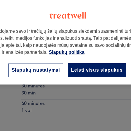
ojame savo ir trečiųjų šalių slapukus siekdami suasmeninti turin
, teikti medijos funkcijas ir analizuoti srautą. Taip pat dalijamės
ja apie tai, kaip naudojatės mūsų svetaine su savo socialinių ti
ir analizės partneriais.
Slapukų politika
ą
Anticeliulitinis masažas
Slapukų nustatymai
Leisti visus slapukus
Rodyti informaciją
30 minutes
30 min
60 minutes
1 val