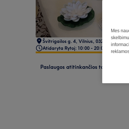
Mes naud
skelbimus
Švitrigailos g. 4
,
Vilnius
,
03222
informaci
Atidaryta Rytoj: 10:00 - 20:00
reklamos 
Paslaugos atitinkančios tavo paiešk