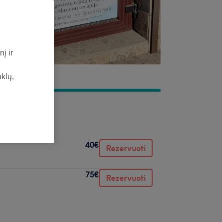
į ir
nklų,
40€
Rezervuoti
75€
Rezervuoti