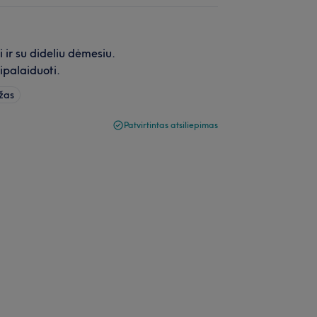
 ir su dideliu dėmesiu.
sipalaiduoti.
žas
Patvirtintas atsiliepimas