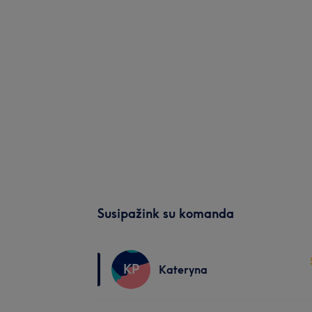
Susipažink su komanda
KP
Kateryna