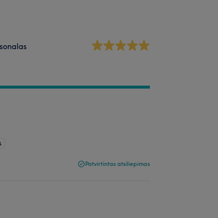
sonalas
s
Patvirtintas atsiliepimas