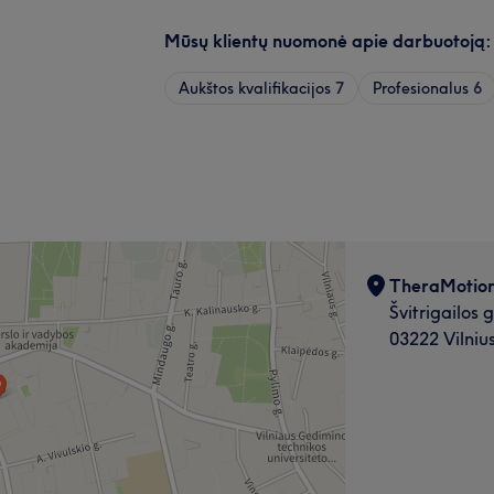
Mūsų klientų nuomonė apie darbuotoją:
Aukštos kvalifikacijos
7
Profesionalus
6
TheraMotio
Švitrigailos g
03222 Vilniu