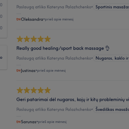
0
Paslaugą atliko Kateryna Palazhchenko
•
Sportinis masaža
0
Oleksandra
•
prieš apie mėnesį
0
Really good healing/sport back massage 👌
ko
Paslaugą atliko Kateryna Palazhchenko
•
Nugaros, kaklo i
Justinas
•
prieš apie mėnesį
Geri patarimai dėl nugaros, kojų ir kitų probleminių v
Paslaugą atliko Kateryna Palazhchenko
•
Švediškas masaž
Sarunas
•
prieš apie mėnesį