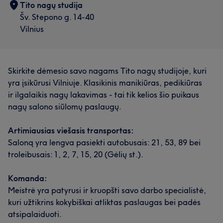
Tito nagų studija
Šv. Stepono g. 14-40
Vilnius
Skirkite dėmesio savo nagams Tito nagų studijoje, kuri
yra įsikūrusi Vilniuje. Klasikinis manikiūras, pedikiūras
ir ilgalaikis nagų lakavimas - tai tik kelios šio puikaus
nagų salono siūlomų paslaugų.
Artimiausias viešasis transportas:
Saloną yra lengva pasiekti autobusais: 21, 53, 89 bei
troleibusais: 1, 2, 7, 15, 20 (Gėlių st.).
Komanda:
Meistrė yra patyrusi ir kruopšti savo darbo specialistė,
kuri užtikrins kokybiškai atliktas paslaugas bei padės
atsipalaiduoti.