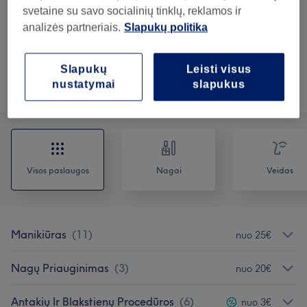
Express pedikiūras su
Rezervuoti
svetaine su savo socialinių tinklų, reklamos ir
paprastu lakavimu
sutaupykite iki 20%
analizės partneriais.
Slapukų politika
1 val 10 min
Rodyti informaciją
Slapukų
Leisti visus
nustatymai
slapukus
Teikiamos paslaugos
Visos paslaugos
Nagai
Veidas
Manikiūras
(
11
)
nuo 25€
Nagų Priauginimas
(
3
)
nuo 20€
Antakių Ir Blakstienų Procedūros
(
6
)
nuo 3€