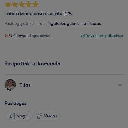
Labai džiaugiuosi rezultatu 🤍🌸
Paslaugą atliko Titas
•
Ilgalaikis gelinis manikiuras
Uršulė
•
prieš apie mėnesį
Patvirtintas atsiliepimas
Susipažink su komanda
Titas
Paslaugos
Nagai
Veidas