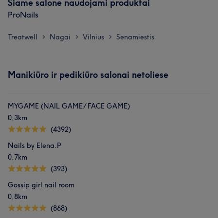
Šiame salone naudojami produktai
ProNails
Treatwell
Nagai
Vilnius
Senamiestis
>
>
>
Manikiūro ir pedikiūro salonai netoliese
MYGAME (NAIL GAME/ FACE GAME)
0,3km
(4392)
Nails by Elena.P
0,7km
(393)
Gossip girl nail room
0,8km
(868)