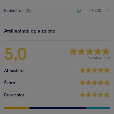
Pedikiūras
(
8
)
nuo 38,40€
Atsiliepimai apie saloną
5,0
2 atsiliepimai
Atmosfera
Švara
Personalas