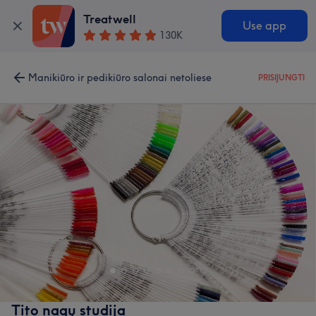
Treatwell
Use app
130K
Manikiūro ir pedikiūro salonai netoliese
PRISIJUNGTI
Tito nagų studija