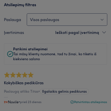
Atsiliepimų filtras
Paslauga
Visos paslaugos
Įvertinimas
Ieškoti pagal įvertinimą
Patikimi atsiliepimai
Tai mūsų klientų nuomonė, tad tu žinai, ko tikėtis iš
kiekvieno salono
Kokybiškas pedikiūras
Paslaugą atliko Titas
•
Ilgalaikis gelinis pedikiuras
Novilė
•
prieš 23 dienas
Patvirtintas atsiliepimas