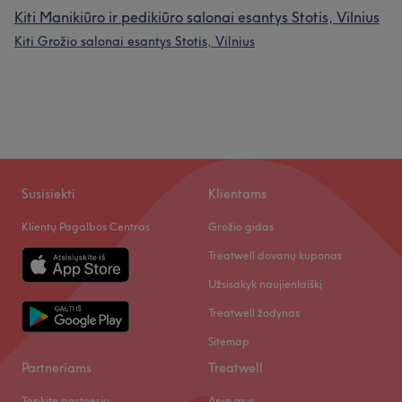
Kiti Manikiūro ir pedikiūro salonai esantys Stotis, Vilnius
Kiti Grožio salonai esantys Stotis, Vilnius
Susisiekti
Klientams
Klientų Pagalbos Centras
Grožio gidas
Treatwell dovanų kuponas
Užsisakyk naujienlaiškį
Treatwell žodynas
Sitemap
Partneriams
Treatwell
Tapkite partneriu
Apie mus