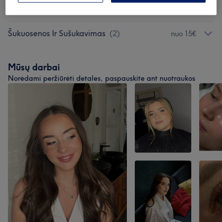
Masažai
(
5
)
nuo 20€
Šukuosenos Ir Sušukavimas
(
2
)
nuo 15€
Mūsų darbai
Norėdami peržiūrėti detales, paspauskite ant nuotraukos