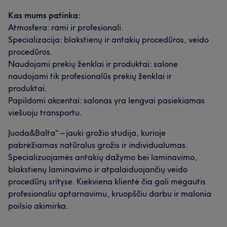
Kas mums patinka:
Atmosfera: rami ir profesionali.
Specializacija: blakstienų ir antakių procedūros, veido
procedūros.
Naudojami prekių ženklai ir produktai: salone
naudojami tik profesionalūs prekių ženklai ir
produktai.
Papildomi akcentai: salonas yra lengvai pasiekiamas
viešuoju transportu.
Juoda&Balta“ – jauki grožio studija, kurioje
pabrėžiamas natūralus grožis ir individualumas.
Specializuojamės antakių dažymo bei laminavimo,
blakstienų laminavimo ir atpalaiduojančių veido
procedūrų srityse. Kiekviena klientė čia gali mėgautis
profesionaliu aptarnavimu, kruopščiu darbu ir malonia
poilsio akimirka.