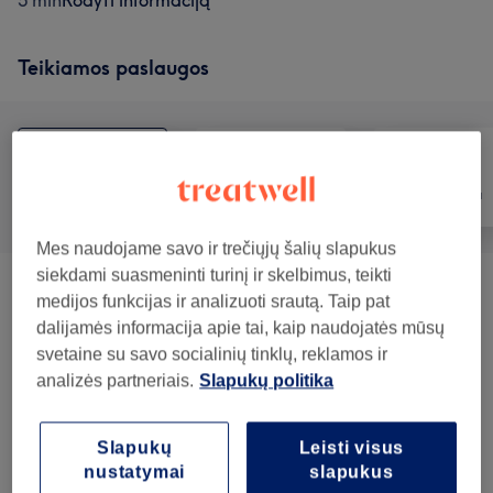
5 min
Rodyti informaciją
Teikiamos paslaugos
Visos paslaugos
Plaukai
Depiliacija
Mes naudojame savo ir trečiųjų šalių slapukus
siekdami suasmeninti turinį ir skelbimus, teikti
Depiliacija Vašku
(
6
)
nuo 8€
medijos funkcijas ir analizuoti srautą. Taip pat
dalijamės informacija apie tai, kaip naudojatės mūsų
Antakių Ir Blakstienų Procedūros
(
12
)
nuo 8€
svetaine su savo socialinių tinklų, reklamos ir
analizės partneriais.
Slapukų politika
Makiažas
(
10
)
nuo 15€
Slapukų
Leisti visus
Veido Procedūros
(
5
)
nuo 35€
nustatymai
slapukus