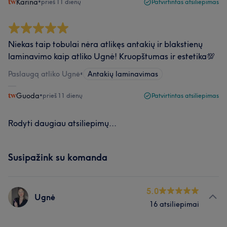
Karina
•
prieš 11 dienų
Patvirtintas atsiliepimas
Niekas taip tobulai nėra atlikęs antakių ir blakstienų
laminavimo kaip atliko Ugnė! Kruopštumas ir estetika💯
Paslaugą atliko Ugnė
•
Antakių laminavimas
Guoda
•
prieš 11 dienų
Patvirtintas atsiliepimas
Rodyti daugiau atsiliepimų...
Susipažink su komanda
5.0
Ugnė
16 atsiliepimai