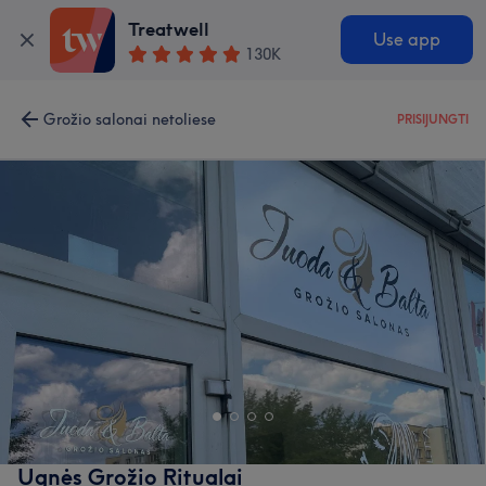
Treatwell
Use app
130K
Grožio salonai netoliese
PRISIJUNGTI
Ugnės Grožio Ritualai