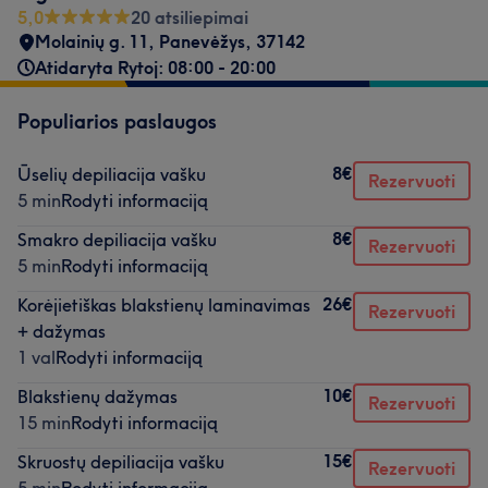
5,0
20 atsiliepimai
Molainių g. 11
,
Panevėžys
,
37142
Atidaryta Rytoj: 08:00 - 20:00
Populiarios paslaugos
8€
Ūselių depiliacija vašku
Rezervuoti
5 min
Rodyti informaciją
8€
Smakro depiliacija vašku
Rezervuoti
5 min
Rodyti informaciją
26€
Korėjietiškas blakstienų laminavimas
Rezervuoti
+ dažymas
1 val
Rodyti informaciją
10€
Blakstienų dažymas
Rezervuoti
15 min
Rodyti informaciją
15€
Skruostų depiliacija vašku
Rezervuoti