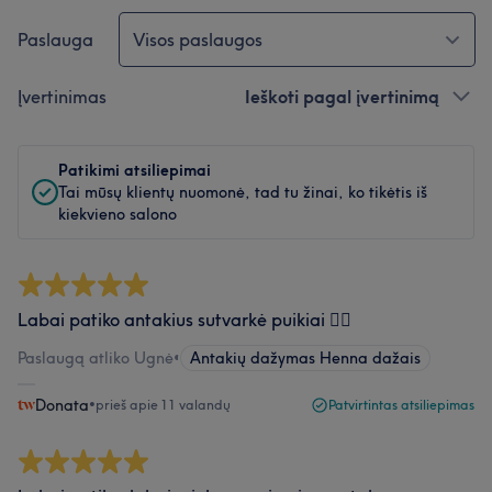
Paslauga
Visos paslaugos
Įvertinimas
Ieškoti pagal įvertinimą
Patikimi atsiliepimai
Tai mūsų klientų nuomonė, tad tu žinai, ko tikėtis iš
kiekvieno salono
Labai patiko antakius sutvarkė puikiai 👍🏻
Paslaugą atliko Ugnė
•
Antakių dažymas Henna dažais
Donata
•
prieš apie 11 valandų
Patvirtintas atsiliepimas