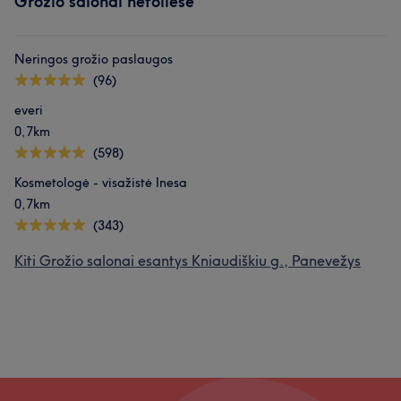
Grožio salonai netoliese
Neringos grožio paslaugos
(96)
everi
0,7km
(598)
Kosmetologė - visažistė Inesa
0,7km
(343)
Kiti Grožio salonai esantys Kniaudiškiu g., Panevežys