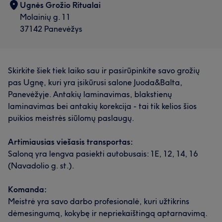
Ugnės Grožio Ritualai
Molainių g. 11
37142 Panevėžys
Skirkite šiek tiek laiko sau ir pasirūpinkite savo grožių
pas Ugnę, kuri yra įsikūrusi salone Juoda&Balta,
Panevėžyje. Antakių laminavimas, blakstienų
laminavimas bei antakių korekcija - tai tik kelios šios
puikios meistrės siūlomų paslaugų.
Artimiausias viešasis transportas:
Saloną yra lengva pasiekti autobusais: 1E, 12, 14, 16
(Navadolio g. st.).
Komanda:
Meistrė yra savo darbo profesionalė, kuri užtikrins
dėmesingumą, kokybę ir nepriekaištingą aptarnavimą.