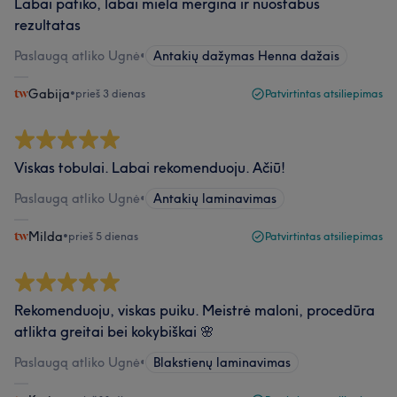
Labai patiko, labai miela mergina ir nuostabus
rezultatas
Paslaugą atliko Ugnė
•
Antakių dažymas Henna dažais
Gabija
•
prieš 3 dienas
Patvirtintas atsiliepimas
Viskas tobulai. Labai rekomenduoju. Ačiū!
Paslaugą atliko Ugnė
•
Antakių laminavimas
Milda
•
prieš 5 dienas
Patvirtintas atsiliepimas
Rekomenduoju, viskas puiku. Meistrė maloni, procedūra
atlikta greitai bei kokybiškai 🌸
Paslaugą atliko Ugnė
•
Blakstienų laminavimas