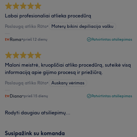
Labai profesionaliai atlieka procedūrą
Paslaugą atliko Rūta
•
Moterų bikini depiliacija vašku
Roma
•
prieš 12 dienų
Patvirtintas atsiliepimas
Maloni meistrė, kruopščiai atliko procedūrą, suteikė visą
informaciją apie gijimo procesą ir priežiūrą.
Paslaugą atliko Rūta
•
Auskarų vėrimas
Diana
•
prieš 15 dienų
Patvirtintas atsiliepimas
Rodyti daugiau atsiliepimų...
Susipažink su komanda