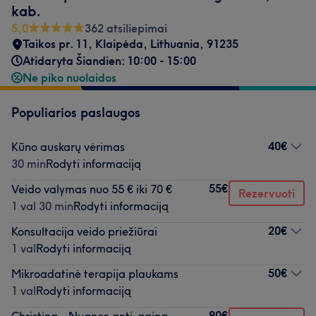
kab.
5,0
362 atsiliepimai
Taikos pr. 11
,
Klaipėda
,
Lithuania
,
91235
Atidaryta Šiandien: 10:00 - 15:00
Ne piko nuolaidos
Populiarios paslaugos
40€
Kūno auskarų vėrimas
30 min
Rodyti informaciją
55€
Veido valymas nuo 55 € iki 70 €
Rezervuoti
1 val 30 min
Rodyti informaciją
20€
Konsultacija veido priežiūrai
1 val
Rodyti informaciją
50€
Mikroadatinė terapija plaukams
1 val
Rodyti informaciją
90€