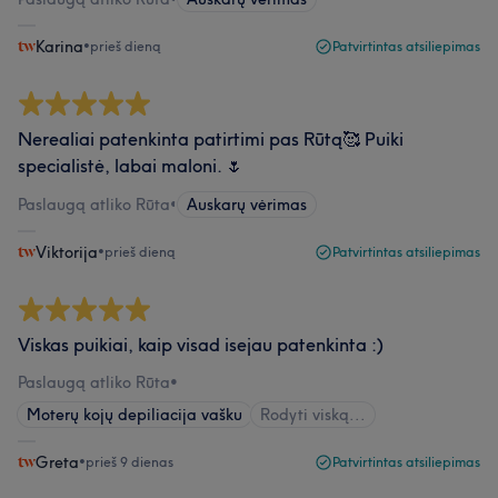
Karina
•
prieš dieną
Patvirtintas atsiliepimas
Nerealiai patenkinta patirtimi pas Rūtą🥰 Puiki
specialistė, labai maloni. 🌷
Paslaugą atliko Rūta
•
Auskarų vėrimas
Viktorija
•
prieš dieną
Patvirtintas atsiliepimas
Viskas puikiai, kaip visad isejau patenkinta :)
Paslaugą atliko Rūta
•
Moterų kojų depiliacija vašku
Rodyti viską...
Greta
•
prieš 9 dienas
Patvirtintas atsiliepimas