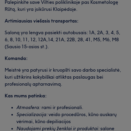
Palepinkite save Vilties poliklinikoje pas Kosmetologę
Rūtą, kuri yra įsikūrusi Klaipėdoje.
Artimiausias viešasis transportas:
Saloną yra lengva pasiekti autobusais: 1A, 2A, 3, 4, 5,
6, 8, 10, 11, 12, 12A,14, 21A, 22B, 28, 41, M5, M6, M8
(Sausio 15-osios st.).
Komanda:
Meistrė yra patyrusi ir kruopšti savo darbo specialistė,
kuri užtikrins kokybiškai atliktas paslaugas bei
profesionalų aptarnavimą.
Kas mums patinka:
Atmosfera:
rami ir profesionali.
Specializacija:
veido procedūros, kūno auskarų
vėrimai, kūno depiliacijos
Naudojami prekių ženklai ir produktai:
salone