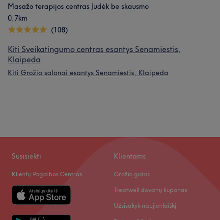
Masažo terapijos centras Judėk be skausmo
0,7km
(108)
Kiti Sveikatingumo centras esantys Senamiestis,
Klaipeda
Kiti Grožio salonai esantys Senamiestis, Klaipeda
Susisiekti
Klientams
Klientų Pagalbos Centras
Grožio gidas
Treatwell dovanų kuponas
Užsisakyk naujienlaiškį