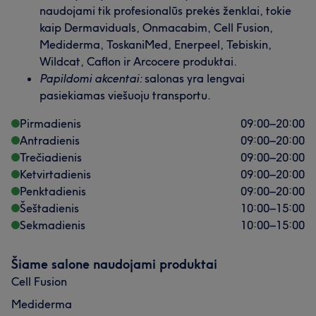
naudojami tik profesionalūs prekės ženklai, tokie
kaip Dermaviduals, Onmacabim, Cell Fusion,
Mediderma, ToskaniMed, Enerpeel, Tebiskin,
Wildcat, Caflon ir Arcocere produktai.
Papildomi akcentai:
salonas yra lengvai
pasiekiamas viešuoju transportu.
Pirmadienis
09:00
–
20:00
Antradienis
09:00
–
20:00
Trečiadienis
09:00
–
20:00
Ketvirtadienis
09:00
–
20:00
Penktadienis
09:00
–
20:00
Šeštadienis
10:00
–
15:00
Sekmadienis
10:00
–
15:00
Šiame salone naudojami produktai
Cell Fusion
Mediderma