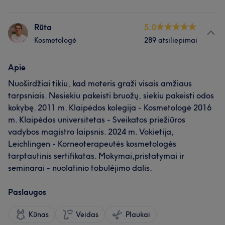
Rūta
5.0
Kosmetologė
289 atsiliepimai
Apie
Nuoširdžiai tikiu, kad moteris graži visais amžiaus
tarpsniais. Nesiekiu pakeisti bruožų, siekiu pakeisti odos
kokybę. 2011 m. Klaipėdos kolegija - Kosmetologė 2016
m. Klaipėdos universitetas - Sveikatos priežiūros
vadybos magistro laipsnis. 2024 m. Vokietija,
Leichlingen - Korneoterapeutės kosmetologės
tarptautinis sertifikatas. Mokymai,pristatymai ir
seminarai - nuolatinio tobulėjimo dalis.
Paslaugos
Kūnas
Veidas
Plaukai