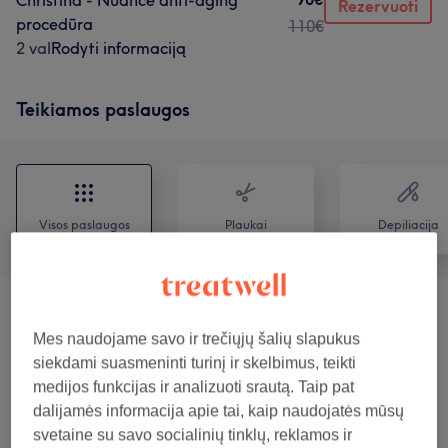
Christina - Nuance anti-aging
Rezervuoti
procedūra
110€
2 val
Rodyti informaciją
Teikiamos paslaugos
Visos paslaugos
Plaukai
Depiliacija
Auskarų Vėrimas
(
3
)
nuo 15€
Mes naudojame savo ir trečiųjų šalių slapukus
siekdami suasmeninti turinį ir skelbimus, teikti
Veido Procedūros - Manualinės
(
9
)
nuo 20€
medijos funkcijas ir analizuoti srautą. Taip pat
dalijamės informacija apie tai, kaip naudojatės mūsų
Veido Procedūros - Aparatinės
(
6
)
nuo 50€
svetaine su savo socialinių tinklų, reklamos ir