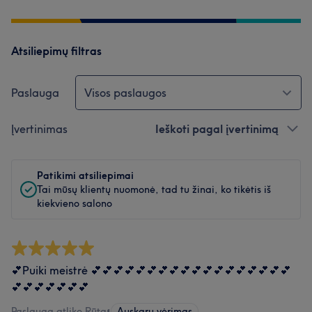
Atsiliepimų filtras
Paslauga
Visos paslaugos
Įvertinimas
Ieškoti pagal įvertinimą
Patikimi atsiliepimai
Tai mūsų klientų nuomonė, tad tu žinai, ko tikėtis iš
kiekvieno salono
💕Puiki meistrė 💕💕💕💕💕💕💕💕💕💕💕💕💕💕💕💕💕💕
💕💕💕💕💕💕💕
Paslaugą atliko Rūta
•
Auskarų vėrimas