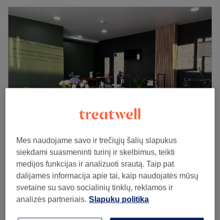
Mes naudojame savo ir trečiųjų šalių slapukus
PASAKA grožio studija
siekdami suasmeninti turinį ir skelbimus, teikti
4,9
345 atsiliepimai
medijos funkcijas ir analizuoti srautą. Taip pat
Visoriai, Vilnius
Rodyti žemėlapyje
dalijamės informacija apie tai, kaip naudojatės mūsų
7€
Antakių korekcija
svetaine su savo socialinių tinklų, reklamos ir
15 min
10€
analizės partneriais.
Slapukų politika
Peržiūrėti salono informaciją