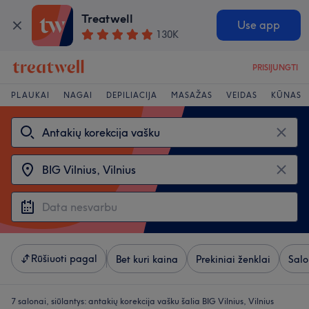
Treatwell
Use app
130K
PRISIJUNGTI
PLAUKAI
NAGAI
DEPILIACIJA
MASAŽAS
VEIDAS
KŪNAS
Rūšiuoti pagal
Bet kuri kaina
Prekiniai ženklai
Salo
7 salonai, siūlantys:
antakių korekcija vašku šalia BIG Vilnius, Vilnius