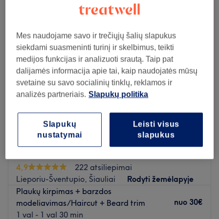
barzdos kirpimas ir modeliavimas šalia Dainai, Šiauliai
Mes naudojame savo ir trečiųjų šalių slapukus
siekdami suasmeninti turinį ir skelbimus, teikti
medijos funkcijas ir analizuoti srautą. Taip pat
dalijamės informacija apie tai, kaip naudojatės mūsų
svetaine su savo socialinių tinklų, reklamos ir
analizės partneriais.
Slapukų politika
Slapukų
Leisti visus
nustatymai
slapukus
Pietinio Barberiai
4,9
222 atsiliepimai
Lieporiu-Šventupio, Šiauliai
Rodyti žemėlapyje
Plaukų kirpimas + barzdos
nuo
30€
modeliavimas/Haircut + Beard trim
1 val - 1 val 30 min