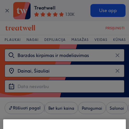
Treatwell
Use app
130K
PRISIJUNGTI
PLAUKAI
NAGAI
DEPILIACIJA
MASAŽAS
VEIDAS
KŪNAS
Rūšiuoti pagal
Bet kuri kaina
Patogumai
Salonai
4 salonai, siūlantys: