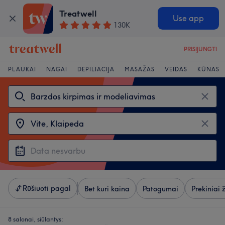
Treatwell
Use app
130K
PRISIJUNGTI
PLAUKAI
NAGAI
DEPILIACIJA
MASAŽAS
VEIDAS
KŪNAS
Rūšiuoti pagal
Bet kuri kaina
Patogumai
Prekiniai 
8 salonai, siūlantys: