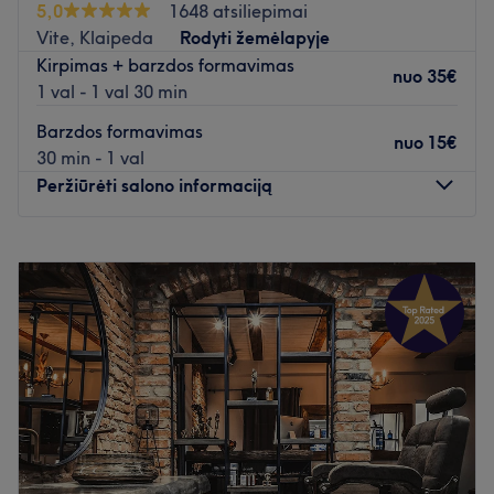
5,0
1648 atsiliepimai
įgyvendinti su arti 30-ies metų darbo patirtimi.
Vite, Klaipeda
Rodyti žemėlapyje
Atidaryti salono profilį
Kirpimas + barzdos formavimas
nuo
35€
1 val - 1 val 30 min
Barzdos formavimas
nuo
15€
30 min - 1 val
Peržiūrėti salono informaciją
Pirmadienis
09:00
–
20:00
Antradienis
09:00
–
20:00
Trečiadienis
09:00
–
20:00
Ketvirtadienis
09:00
–
20:00
Penktadienis
09:00
–
20:00
Šeštadienis
09:00
–
20:00
Sekmadienis
09:00
–
20:00
Atidaryti salono profilį