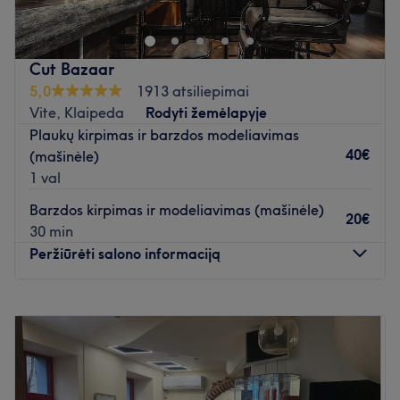
Cut Bazaar
5,0
1913 atsiliepimai
Vite, Klaipeda
Rodyti žemėlapyje
Plaukų kirpimas ir barzdos modeliavimas
40€
(mašinėle)
1 val
Barzdos kirpimas ir modeliavimas (mašinėle)
20€
30 min
Peržiūrėti salono informaciją
Pirmadienis
09:00
–
20:30
Antradienis
09:00
–
20:30
Trečiadienis
09:00
–
20:30
Ketvirtadienis
09:00
–
20:30
Penktadienis
09:00
–
20:30