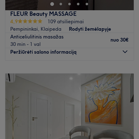
Atidaryti salono profilį
FLEUR Beauty MASSAGE
4,9
109 atsiliepimai
Pempininkai, Klaipeda
Rodyti žemėlapyje
Anticeliulitinis masažas
nuo
30€
30 min - 1 val
Peržiūrėti salono informaciją
Pirmadienis
10:00
–
21:00
Antradienis
10:00
–
21:00
Trečiadienis
10:00
–
21:00
Ketvirtadienis
10:00
–
21:30
Penktadienis
10:00
–
22:00
Šeštadienis
10:00
–
22:00
Sekmadienis
10:00
–
22:00
Dmitrijaus masažo terapija – palepink save,
atsipalaiduok ir pamiršk skausmą bei stresą.