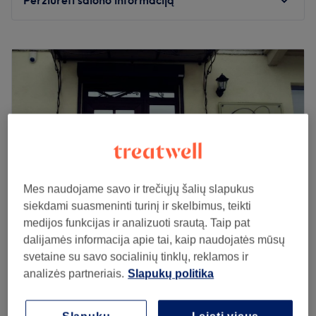
Pirmadienis
09:00
–
20:00
Antradienis
09:00
–
20:00
Trečiadienis
09:00
–
20:00
Ketvirtadienis
09:00
–
20:00
Penktadienis
09:00
–
19:00
Šeštadienis
10:00
–
15:00
Sekmadienis
Uždaryta
Pasirūpinkite savo išvaizda DG lux body salone, kuris yra
Mes naudojame savo ir trečiųjų šalių slapukus
įsikūręs Klaipėdoje.
siekdami suasmeninti turinį ir skelbimus, teikti
medijos funkcijas ir analizuoti srautą. Taip pat
Artimiausias viešasis transportas:
dalijamės informacija apie tai, kaip naudojatės mūsų
Saloną yra lengva pasiekti autobusais: 2, 2A, 3, 4, 5, 5B,
Oleksandra massage (salonas Dalevi)
svetaine su savo socialinių tinklų, reklamos ir
6, 8, 8E, 14, 17, 22B (Bibliotekos st.).
4,9
252 atsiliepimai
analizės partneriais.
Slapukų politika
Klaipeda
Rodyti žemėlapyje
Komanda:
Anticeliulitinis masažas
Meistrė yra savo darbo profesionalė, kuri užtikrins
30€