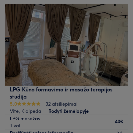
LPG Kūno formavimo ir masažo terapijos
studija
5,0
32 atsiliepimai
Vite, Klaipeda
Rodyti žemėlapyje
LPG masažas
40€
1 val
Peržiūrėti salono informaciją