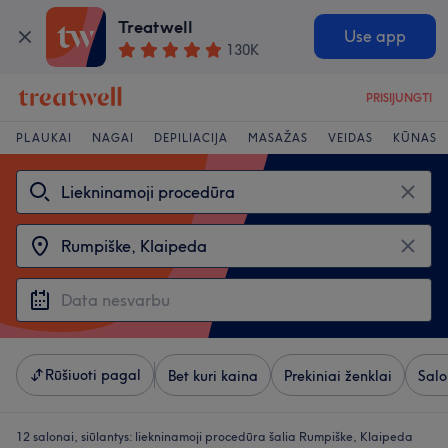
Treatwell
Use app
130K
PRISIJUNGTI
PLAUKAI
NAGAI
DEPILIACIJA
MASAŽAS
VEIDAS
KŪNAS
Rūšiuoti pagal
Bet kuri kaina
Prekiniai ženklai
Salo
12 salonai, siūlantys:
liekninamoji procedūra šalia Rumpiške, Klaipeda