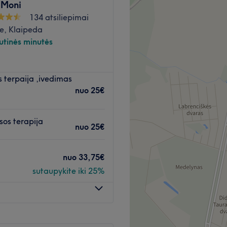
 Moni
134 atsiliepimai
e, Klaipeda
utinės minutės
state, 2 aukšte, 216
 terpaija ,ivedimas
nuo
25€
o turgaus ir miesto centro,
esos terapija
arkingas yra NEMOKAMAS.
nuo
25€
patogus susisiekimas iš
nuo
33,75€
susisiekite telefonu
sutaupykite iki 25%
ocedūros.
e, Olaplex.