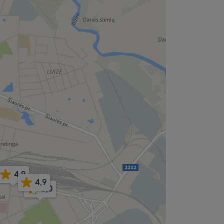
4,9
4,9
5,0