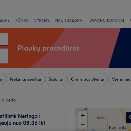
EIDAS
KŪNAS
VYRAMS
NAUJI SALONAI
DOVANŲ KUPONAI
Plaukų procedūros
i
Prekiniai ženklai
Salonai
Greiti pasiūlymai
Vertinima
Klaipeda
+
stilistė Neringa |
auju nuo 08.06 iki
−