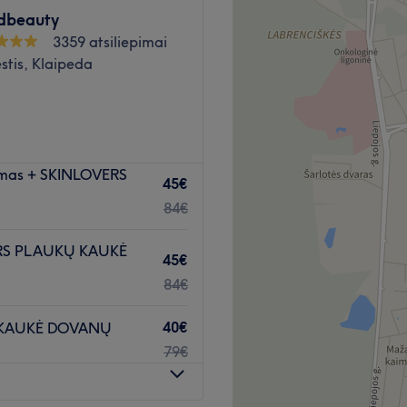
Atidaryti salono profilį
dbeauty
3359 atsiliepimai
stis, Klaipeda
vimas + SKINLOVERS
45€
Atidaryti salono profilį
84€
VERS PLAUKŲ KAUKĖ
45€
84€
40€
Ų KAUKĖ DOVANŲ
79€