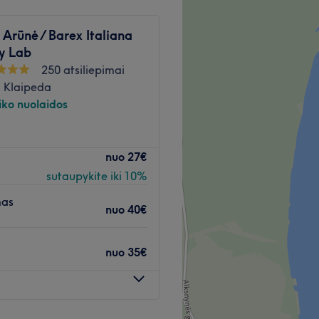
asiekiamas viešuoju
Atidaryti salono profilį
 Arūnė / Barex Italiana
y Lab
Atidaryti salono profilį
250 atsiliepimai
, Klaipeda
iko nuolaidos
osmetologę Rūtą, kuri yra
nuo
27€
sutaupykite iki 10%
mas
, 3, 4, 5, 6, 8, 10, 11, 12,
nuo
40€
o 15-osios st.).
nuo
35€
pecialistė, kuri užtikrins
nalų aptarnavimą.