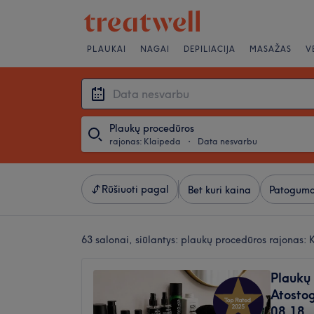
PLAUKAI
NAGAI
DEPILIACIJA
MASAŽAS
V
Plaukų procedūros
rajonas: Klaipeda
・
Data nesvarbu
Rūšiuoti pagal
Bet kuri kaina
Patoguma
63 salonai, siūlantys:
plaukų procedūros rajonas: 
Plaukų 
Atostog
08.18