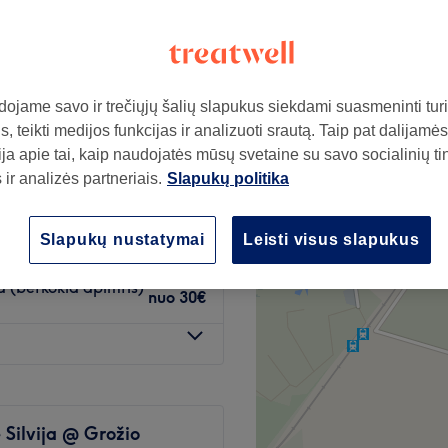
251 atsiliepimai
stis, Klaipeda
ojame savo ir trečiųjų šalių slapukus siekdami suasmeninti turin
KURIANTI
, teikti medijos funkcijas ir analizuoti srautą. Taip pat dalijamės
nuo
30€
ja apie tai, kaip naudojatės mūsų svetaine su savo socialinių ti
ir analizės partneriais.
Slapukų politika
plaukų galiukų kirpimas
35€
Slapukų nustatymai
Leisti visus slapukus
a (betkokia apimtis)
nuo
30€
 Silvija @ Grožio