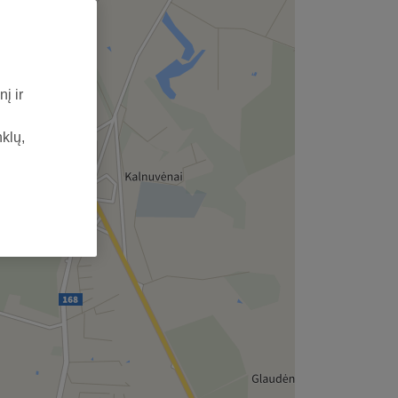
į ir
nklų,