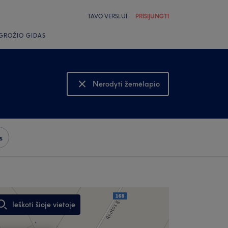
TAVO VERSLUI
PRISIJUNGTI
GROŽIO GIDAS
Nerodyti žemėlapio
Rodyti žemėlapį
s
Ieškoti šioje vietoje
,