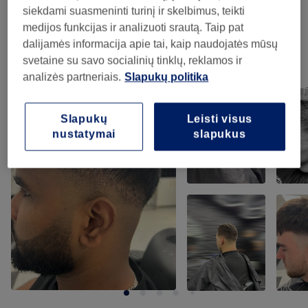
siekdami suasmeninti turinį ir skelbimus, teikti
Depiliacija Vašku
(
1
)
10€
medijos funkcijas ir analizuoti srautą. Taip pat
dalijamės informacija apie tai, kaip naudojatės mūsų
svetaine su savo socialinių tinklų, reklamos ir
Mūsų darbai
analizės partneriais.
Slapukų politika
Norėdami peržiūrėti detales, paspauskite ant nuotraukos
Slapukų
Leisti visus
nustatymai
slapukus