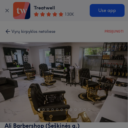
Treatwell
Use app
130K
Vyrų kirpyklos netoliese
PRISIJUNGTI
Ali Barbershop (Šeškinės g.)