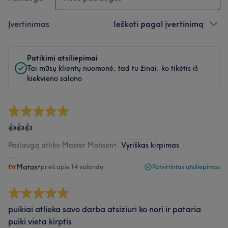
Įvertinimas
Ieškoti pagal įvertinimą
Patikimi atsiliepimai
Tai mūsų klientų nuomonė, tad tu žinai, ko tikėtis iš
kiekvieno salono
👍👍👍
Paslaugą atliko Master Mohsen
•
Vyriškas kirpimas
Matas
•
prieš apie 14 valandų
Patvirtintas atsiliepimas
puikiai atlieka savo darba atsiziuri ko nori ir pataria
puiki vieta kirptis