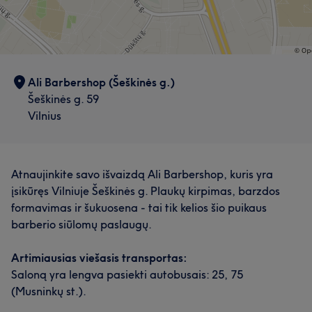
Darbų galerija
Ali Barbershop (Šeškinės g.)
Šeškinės g. 59
Vilnius
Atnaujinkite savo išvaizdą Ali Barbershop, kuris yra
įsikūręs Vilniuje Šeškinės g. Plaukų kirpimas, barzdos
formavimas ir šukuosena - tai tik kelios šio puikaus
barberio siūlomų paslaugų.
Mūsų klientų nuomonė apie darbuotoją: Master
Artimiausias viešasis transportas:
Išmanantis darbą
13
Profesionalus
11
Saloną yra lengva pasiekti autobusais: 25, 75
(Musninkų st.).
Aukštos kvalifikacijos
9
Kruopštus
8