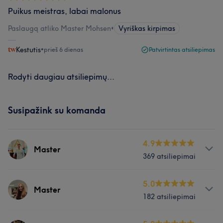
Puikus meistras, labai malonus
Paslaugą atliko Master Mohsen
•
Vyriškas kirpimas
Kestutis
•
prieš 6 dienas
Patvirtintas atsiliepimas
Rodyti daugiau atsiliepimų...
Susipažink su komanda
4.9
Master
369 atsiliepimai
Apie
5.0
Master
182 atsiliepimai
Mohsen pozityvus,komunikabilus ir puikiai išmanantis
savo darbą meistras. Po apsilankymo pas meistrą