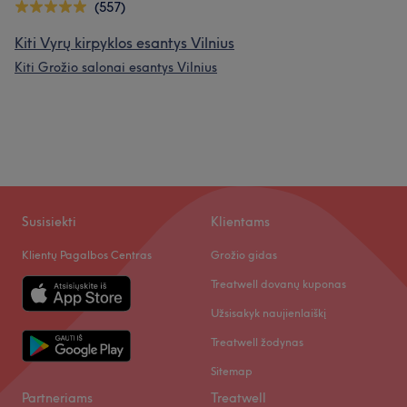
(557)
Kiti Vyrų kirpyklos esantys Vilnius
Kiti Grožio salonai esantys Vilnius
Susisiekti
Klientams
Klientų Pagalbos Centras
Grožio gidas
Treatwell dovanų kuponas
Užsisakyk naujienlaiškį
Treatwell žodynas
Sitemap
Partneriams
Treatwell