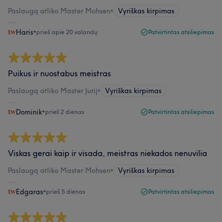
Paslaugą atliko Master Mohsen
•
Vyriškas kirpimas
Haris
•
prieš apie 20 valandų
Patvirtintas atsiliepimas
Puikus ir nuostabus meistras
Paslaugą atliko Master Jurij
•
Vyriškas kirpimas
Dominik
•
prieš 2 dienas
Patvirtintas atsiliepimas
Viskas gerai kaip ir visada, meistras niekados nenuvilia
Paslaugą atliko Master Mohsen
•
Vyriškas kirpimas
Edgaras
•
prieš 5 dienas
Patvirtintas atsiliepimas