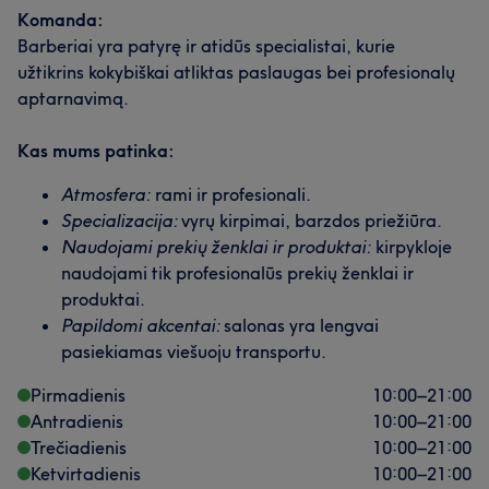
Mūsų klientų nuomonė apie darbuotoją: Master
Komanda:
Barberiai yra patyrę ir atidūs specialistai, kurie
Malonus
8
Profesionalus
7
Rūpestingas
6
Mūsų klientų nuomonė apie darbuotoją: Master
užtikrins kokybiškai atliktas paslaugas bei profesionalų
aptarnavimą.
Aukštos kvalifikacijos
21
Išmanantis darbą
14
Profesionalus
13
Talentingas
12
Kas mums patinka:
Atmosfera:
rami ir profesionali.
Specializacija:
vyrų kirpimai, barzdos priežiūra.
Naudojami prekių ženklai ir produktai:
kirpykloje
naudojami tik profesionalūs prekių ženklai ir
produktai.
Papildomi akcentai:
salonas yra lengvai
pasiekiamas viešuoju transportu.
Pirmadienis
10:00
–
21:00
Antradienis
10:00
–
21:00
Trečiadienis
10:00
–
21:00
Ketvirtadienis
10:00
–
21:00