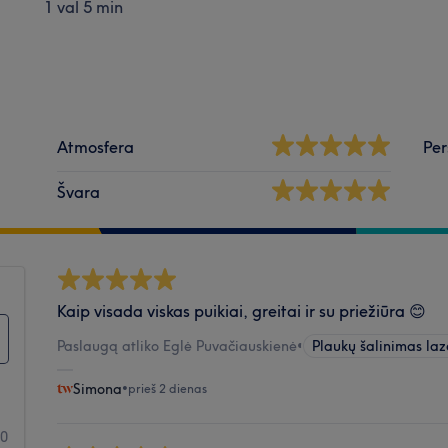
1 val 5 min
Atmosfera
Per
Švara
Kaip visada viskas puikiai, greitai ir su priežiūra 😊
Paslaugą atliko Eglė Puvačiauskienė
•
Plaukų šalinimas laz
Simona
•
prieš 2 dienas
00