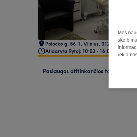
Mes naud
skelbimus
Polocko g. 56-1, Vilnius
,
01205
informaci
Atidaryta Rytoj: 10:00 - 16:00
reklamos 
Paslaugos atitinkančios tavo paiešk