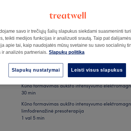
ojame savo ir trečiųjų šalių slapukus siekdami suasmeninti turin
, teikti medijos funkcijas ir analizuoti srautą. Taip pat dalijamės
ja apie tai, kaip naudojatės mūsų svetaine su savo socialinių ti
ir analizės partneriais.
Slapukų politika
ą
Kūno formavimas aukšto intensyvumo elektromagn
Slapukų nustatymai
Leisti visus slapukus
Rodyti informaciją
Kūno formavimas aukšto intensyvumo elektromag
30 min
Kūno formavimas aukšto intensyvumo elektromagn
limfodrenažinė presoterapija
1 val 5 min