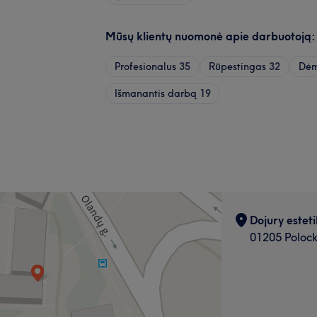
Mūsų klientų nuomonė apie darbuotoją:
Profesionalus
35
Rūpestingas
32
Dėm
Išmanantis darbą
19
Dojury esteti
01205 Polocko