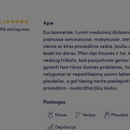
5.0
Apie
894 atsiliepimai
Esu kosmetikė, turinti medicininį išsilav
įvairiuose seminaruose, mokymuose, steng
vienos ar kitos procedūros veikia. Jaučiu
kodėl tai darau. Man rūpi žmonės ir tai, ka
nedaug trūksta, kad pasijustume geriau.
gyventi tam tikros išorinės problemos, to
nelygumai ar nepastikėjimą savimi kelia
plaukeliai, o gal tiesiog norite pasilepint
procedūra - nuoširdžiai Jūsų laukiu.
Paslaugos
Kūnas
Veidas
Masažas
Depiliacija