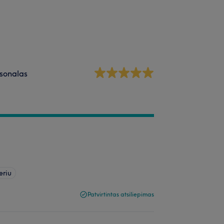
sonalas
eriu
Patvirtintas atsiliepimas