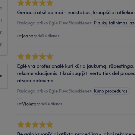
2
Geriausi atsiliepimai - nuostabus, kruopščiai atliek
1
Paslaugą atliko Eglė Puvačiauskienė
•
Plaukų šalinimas laz
0
Joana
•
prieš 4 dienas
0
Eglė yra profesionalė kuri kūria jaukumą, rūpestinga. 
rekomendacijomis. tikrai sugrįžti verta tiek dėl proce
ko
atsipalaidavimo.
Paslaugą atliko Eglė Puvačiauskienė
•
Kūno procedūros
Violeta
•
prieš 4 dienas
Be galo kruopščiai atlikta procedūra - labai rekomen