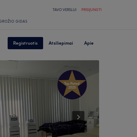
TAVO VERSLUI
PRISIJUNGTI
GROŽIO GIDAS
Registruotis
Atsiliepimai
Apie