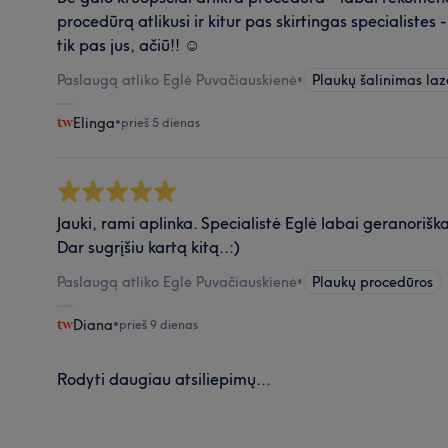
procedūrą atlikusi ir kitur pas skirtingas specialistes 
tik pas jus, ačiū!! ☺️
Paslaugą atliko Eglė Puvačiauskienė
•
Plaukų šalinimas laz
Elinga
•
prieš 5 dienas
Jauki, rami aplinka. Specialistė Eglė labai geranoriška
Dar sugrįšiu kartą kitą..:)
Paslaugą atliko Eglė Puvačiauskienė
•
Plaukų procedūros
Diana
•
prieš 9 dienas
Rodyti daugiau atsiliepimų...