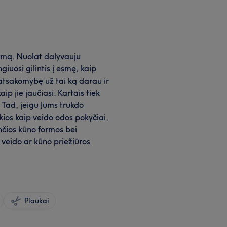
inimą. Nuolat dalyvauju
iuosi gilintis į esmę, kaip
 atsakomybę už tai ką darau ir
ip jie jaučiasi. Kartais tiek
 Tad, jeigu Jums trukdo
kios kaip veido odos pokyčiai,
nčios kūno formos bei
i veido ar kūno priežiūros
Plaukai