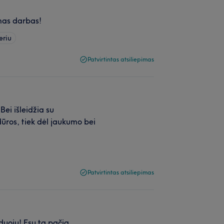
amas darbas!
eriu
Patvirtintas atsiliepimas
Bei išleidžia su
dūros, tiek dėl jaukumo bei
Patvirtintas atsiliepimas
duoju! Esu tą pačią