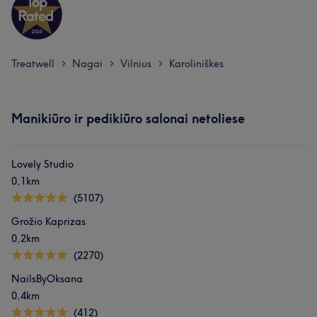
Treatwell
Nagai
Vilnius
Karoliniškes
>
>
>
Manikiūro ir pedikiūro salonai netoliese
Lovely Studio
0,1km
(5107)
Grožio Kaprizas
0,2km
(2270)
NailsByOksana
0,4km
(412)