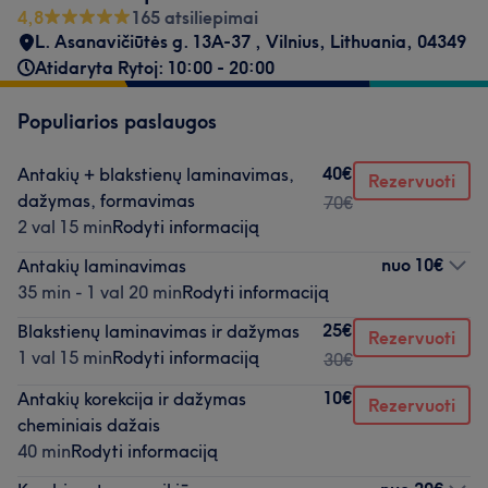
4,8
165 atsiliepimai
L. Asanavičiūtės g. 13A-37
,
Vilnius
,
Lithuania
,
04349
Atidaryta Rytoj: 10:00 - 20:00
Populiarios paslaugos
40€
Antakių + blakstienų laminavimas,
Rezervuoti
dažymas, formavimas
70€
2 val 15 min
Rodyti informaciją
nuo
10€
Antakių laminavimas
35 min - 1 val 20 min
Rodyti informaciją
25€
Blakstienų laminavimas ir dažymas
Rezervuoti
1 val 15 min
Rodyti informaciją
30€
10€
Antakių korekcija ir dažymas
Rezervuoti
cheminiais dažais
40 min
Rodyti informaciją