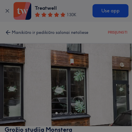
Treatwell
Use app
130K
Manikiūro ir pedikiūro salonai netoliese
PRISIJUNGTI
Grožio studija Monstera