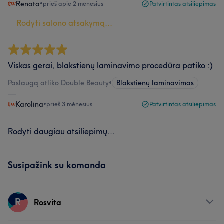
Renata
•
prieš apie 2 mėnesius
Patvirtintas atsiliepimas
Rodyti salono atsakymą...
Viskas gerai, blakstienų laminavimo procedūra patiko :)
Paslaugą atliko Double Beauty
•
Blakstienų laminavimas
Karolina
•
prieš 3 mėnesius
Patvirtintas atsiliepimas
Rodyti daugiau atsiliepimų...
Susipažink su komanda
R
Rosvita