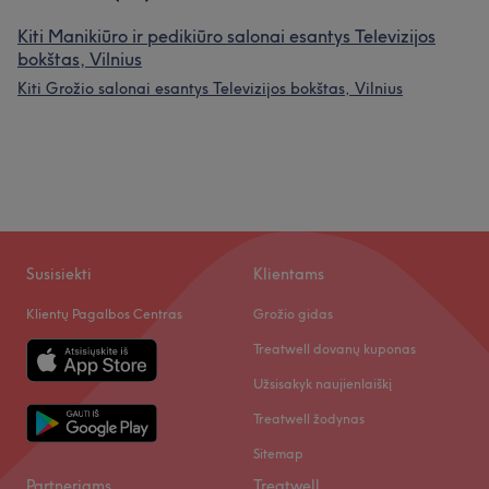
Kiti Manikiūro ir pedikiūro salonai esantys Televizijos
bokštas, Vilnius
Kiti Grožio salonai esantys Televizijos bokštas, Vilnius
Susisiekti
Klientams
Klientų Pagalbos Centras
Grožio gidas
Treatwell dovanų kuponas
Užsisakyk naujienlaiškį
Treatwell žodynas
Sitemap
Partneriams
Treatwell