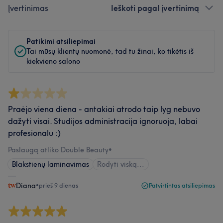
Įvertinimas
Ieškoti pagal įvertinimą
Patikimi atsiliepimai
Tai mūsų klientų nuomonė, tad tu žinai, ko tikėtis iš
kiekvieno salono
Praėjo viena diena - antakiai atrodo taip lyg nebuvo
dažyti visai. Studijos administracija ignoruoja, labai
profesionalu :)
Paslaugą atliko Double Beauty
•
Blakstienų laminavimas
Rodyti viską...
Diana
•
prieš 9 dienas
Patvirtintas atsiliepimas