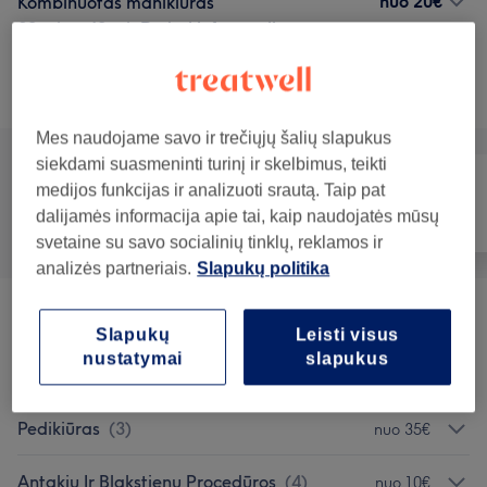
nuo
20€
Kombinuotas manikiūras
30 min - 40 min
Rodyti informaciją
Teikiamos paslaugos
Mes naudojame savo ir trečiųjų šalių slapukus
siekdami suasmeninti turinį ir skelbimus, teikti
medijos funkcijas ir analizuoti srautą. Taip pat
dalijamės informacija apie tai, kaip naudojatės mūsų
Visos paslaugos
Nagai
Veidas
svetaine su savo socialinių tinklų, reklamos ir
analizės partneriais.
Slapukų politika
Manikiūras
(
3
)
nuo 20€
Slapukų
Leisti visus
nustatymai
slapukus
Nagų Priauginimas
(
1
)
nuo 40€
Pedikiūras
(
3
)
nuo 35€
Antakių Ir Blakstienų Procedūros
(
4
)
nuo 10€