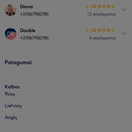
Paslaugos
Diana
4.5
+37067950785
12 atsiliepimai
Nagai
Apie
Double
4.3
DB
+37067950785
6 atsiliepimai
+37067950785
Paslaugos
Paslaugos
Patogumai
Nagai
Veidas
Veidas
Darbų galerija
Darbų galerija
Kalbos
Rusų
Lietuvių
Anglų