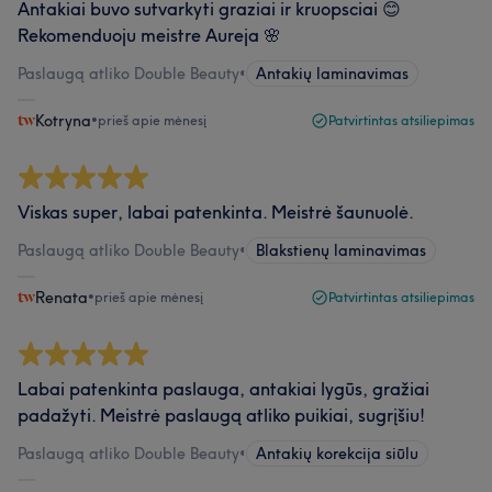
Antakiai buvo sutvarkyti graziai ir kruopsciai 😊
Rekomenduoju meistre Aureja 🌸
Paslaugą atliko Double Beauty
•
Antakių laminavimas
Kotryna
•
prieš apie mėnesį
Patvirtintas atsiliepimas
Viskas super, labai patenkinta. Meistrė šaunuolė.
Paslaugą atliko Double Beauty
•
Blakstienų laminavimas
Renata
•
prieš apie mėnesį
Patvirtintas atsiliepimas
Labai patenkinta paslauga, antakiai lygūs, gražiai
padažyti. Meistrė paslaugą atliko puikiai, sugrįšiu!
Paslaugą atliko Double Beauty
•
Antakių korekcija siūlu