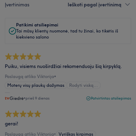
Įvertinimas
Ieškoti pagal įvertinimą
Patikimi atsiliepimai
Tai mūsų klientų nuomonė, tad tu žinai, ko tikėtis iš
kiekvieno salono
Puiku, visiems nuoširdžiai rekomenduoju šią kirpyklą.
Paslaugą atliko Viktorija
•
Moterų visų plaukų dažymas
Rodyti viską...
Giedrė
•
prieš 9 dienas
Patvirtintas atsiliepimas
gerai!
Paslaugą atliko Viktorija
•
Vyriškas kirpimas