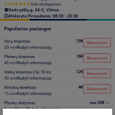
4,8
666 atsiliepimai
Gedvydžių g. 24-2, Vilnius
Atidaryta Pirmadienis: 08:00 - 20:00
Populiarios paslaugos
15€
Vyrų kirpimas
Rezervuoti
30 min
Rodyti informaciją
18€
Moterų kirpimas
Rezervuoti
45 min
Rodyti informaciją
12€
Vaikų kirpimas ( iki 10 m)
Rezervuoti
30 min
Rodyti informaciją
4€
Antakių korekcija
Rezervuoti
15 min
Rodyti informaciją
nuo
20€
Plaukų dažymas
1 val 30 min
Rodyti informaciją