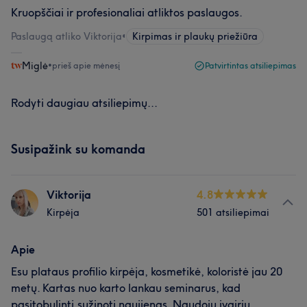
Kruopščiai ir profesionaliai atliktos paslaugos.
Paslaugą atliko Viktorija
•
Kirpimas ir plaukų priežiūra
Miglė
•
prieš apie mėnesį
Patvirtintas atsiliepimas
Rodyti daugiau atsiliepimų...
Susipažink su komanda
Viktorija
4.8
Kirpėja
501 atsiliepimai
Apie
Esu plataus profilio kirpėja, kosmetikė, koloristė jau 20
metų. Kartas nuo karto lankau seminarus, kad
pasitobulinti,sužinoti naujienas. Naudoju įvairių