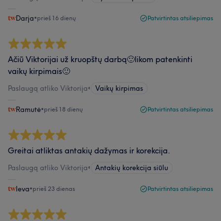
Darja
•
prieš 16 dienų
Patvirtintas atsiliepimas
Ačiū Viktorijai už kruopštų darbą🙂likom patenkinti
vaikų kirpimais🙂
Paslaugą atliko Viktorija
•
Vaikų kirpimas
Ramutė
•
prieš 18 dienų
Patvirtintas atsiliepimas
Greitai atliktas antakių dažymas ir korekcija.
Paslaugą atliko Viktorija
•
Antakių korekcija siūlu
Ieva
•
prieš 23 dienas
Patvirtintas atsiliepimas