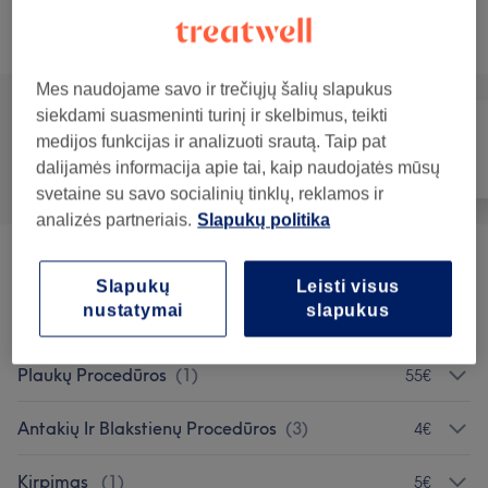
Teikiamos paslaugos
Mes naudojame savo ir trečiųjų šalių slapukus
siekdami suasmeninti turinį ir skelbimus, teikti
medijos funkcijas ir analizuoti srautą. Taip pat
Visos paslaugos
Plaukai
Veidas
dalijamės informacija apie tai, kaip naudojatės mūsų
svetaine su savo socialinių tinklų, reklamos ir
analizės partneriais.
Slapukų politika
Kirpimas Ir Sušukavimas
(
4
)
nuo 12€
Slapukų
Leisti visus
nustatymai
slapukus
Plaukų Dažymas
(
2
)
nuo 20€
Plaukų Procedūros
(
1
)
55€
Antakių Ir Blakstienų Procedūros
(
3
)
4€
Kirpimas
(
1
)
5€