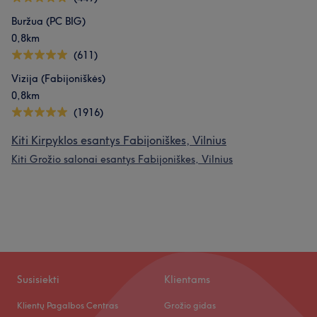
Buržua (PC BIG)
0,8km
(611)
Vizija (Fabijoniškės)
0,8km
(1916)
Kiti Kirpyklos esantys Fabijoniškes, Vilnius
Kiti Grožio salonai esantys Fabijoniškes, Vilnius
Susisiekti
Klientams
Klientų Pagalbos Centras
Grožio gidas