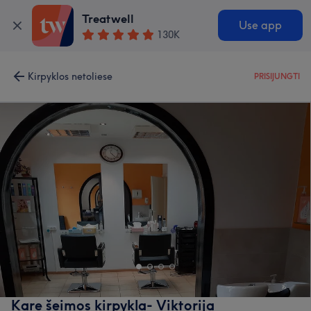
Treatwell
Use app
130K
Kirpyklos netoliese
PRISIJUNGTI
Kare šeimos kirpykla- Viktorija