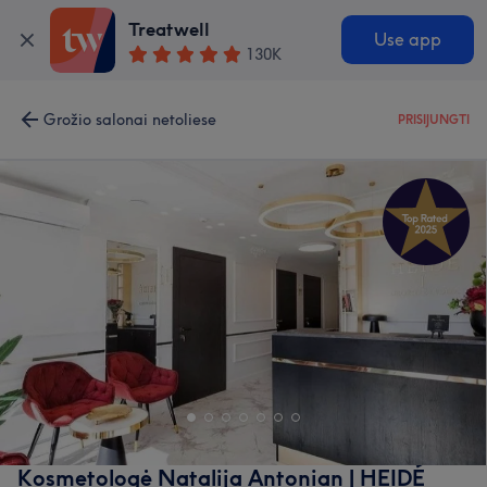
Treatwell
Use app
130K
Grožio salonai netoliese
PRISIJUNGTI
Kosmetologė Natalija Antonian | HEIDÉ