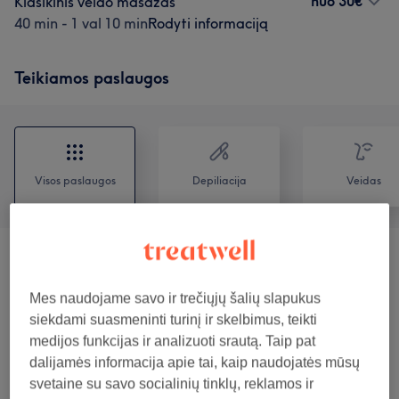
nuo
30€
Klasikinis veido masažas
40 min - 1 val 10 min
Rodyti informaciją
Teikiamos paslaugos
Visos paslaugos
Depiliacija
Veidas
Vyrų Depiliacija Vašku
(
1
)
nuo 15€
Mes naudojame savo ir trečiųjų šalių slapukus
Veido Procedūros
(
14
)
nuo 40€
siekdami suasmeninti turinį ir skelbimus, teikti
medijos funkcijas ir analizuoti srautą. Taip pat
Antakių Ir Blakstienų Procedūros
(
11
)
nuo 12€
dalijamės informacija apie tai, kaip naudojatės mūsų
svetaine su savo socialinių tinklų, reklamos ir
Veido Masažas
(
1
)
nuo 30€