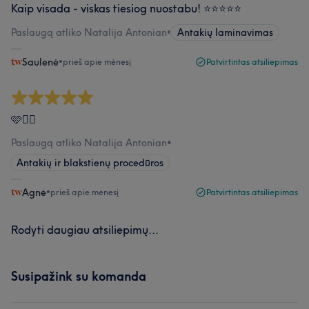
Kaip visada - viskas tiesiog nuostabu! ⭐️⭐️⭐️⭐️⭐️
Paslaugą atliko Natalija Antonian
•
Antakių laminavimas
Saulenė
•
prieš apie mėnesį
Patvirtintas atsiliepimas
🩷👍🏻
Paslaugą atliko Natalija Antonian
•
Antakių ir blakstienų procedūros
Agnė
•
prieš apie mėnesį
Patvirtintas atsiliepimas
Rodyti daugiau atsiliepimų...
Susipažink su komanda