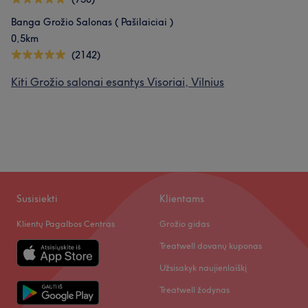
Banga Grožio Salonas ( Pašilaiciai )
0,5km
(2142)
Kiti Grožio salonai esantys Visoriai, Vilnius
Susisiekti
Klientams
Klientų Pagalbos Centras
Grožio gidas
Treatwell dovanų kuponas
Užsisakyk naujienlaiškį
Treatwell žodynas