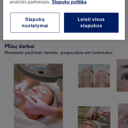
analizės partneriais.
Slapukų politika
Moterų Depiliacija Vašku
(
4
)
nuo 7€
Slapukų
Leisti visus
nustatymai
slapukus
Kūno Procedūros
(
1
)
50€
Mūsų darbai
Norėdami peržiūrėti detales, paspauskite ant nuotraukos