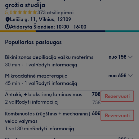
grožio studija
5,0
373 atsiliepimai
Leičių g. 11
,
Vilnius
,
12109
Atidaryta Šiandien: 10:00 - 16:00
Populiarios paslaugos
nuo
15€
Bikini zonos depiliacija vašku moterims
30 min - 1 val
Rodyti informaciją
nuo
65€
Mikroadatinė mezoterapija
45 min - 1 val
Rodyti informaciją
70€
Antakių + blakstienų laminavimas
Rezervuoti
2 val
Rodyti informaciją
75€
60€
Kombinuotas (rūgštinis + mechaninis)
Rezervuoti
veido valymas
1 val 30 min
Rodyti informaciją