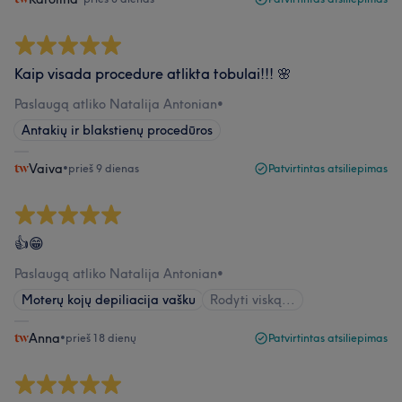
Kaip visada procedure atlikta tobulai!!! 🌸
Paslaugą atliko Natalija Antonian
•
Antakių ir blakstienų procedūros
Vaiva
•
prieš 9 dienas
Patvirtintas atsiliepimas
👍😁
Paslaugą atliko Natalija Antonian
•
Moterų kojų depiliacija vašku
Rodyti viską...
Anna
•
prieš 18 dienų
Patvirtintas atsiliepimas