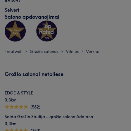
Italwax
Selvert
Salono apdovanojimai
Treatwell
Grožio salonas
Vilnius
Verkiai
>
>
>
Grožio salonai netoliese
EDGE & STYLE
0,3km
(562)
Saida Grožio Studija – grožio salone Adalana .
0,3km
(750)