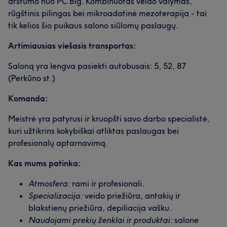
atstumo nuo PC Big. Kombinuotas veido valymas,
rūgštinis pilingas bei mikroadatinė mezoterapija - tai
tik kelios šio puikaus salono siūlomų paslaugų.
Artimiausias viešasis transportas:
Saloną yra lengva pasiekti autobusais: 5, 52, 87
(Perkūno st.)
Komanda:
Meistrė yra patyrusi ir kruopšti savo darbo specialistė,
kuri užtikrins kokybiškai atliktas paslaugas bei
profesionalų aptarnavimą.
Kas mums patinka:
Atmosfera:
rami ir profesionali.
Specializacija:
veido priežiūra, antakių ir
blakstienų priežiūra, depiliacija vašku.
Naudojami prekių ženklai ir produktai:
salone