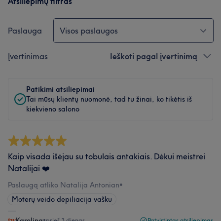
Atsiliepimų filtras
Paslauga
Visos paslaugos
Įvertinimas
Ieškoti pagal įvertinimą
Patikimi atsiliepimai
Tai mūsų klientų nuomonė, tad tu žinai, ko tikėtis iš
kiekvieno salono
Kaip visada išėjau su tobulais antakiais. Dėkui meistrei
Natalijai ❤️
Paslaugą atliko Natalija Antonian
•
Moterų veido depiliacija vašku
Karolina
•
prieš 3 dienas
Patvirtintas atsiliepimas