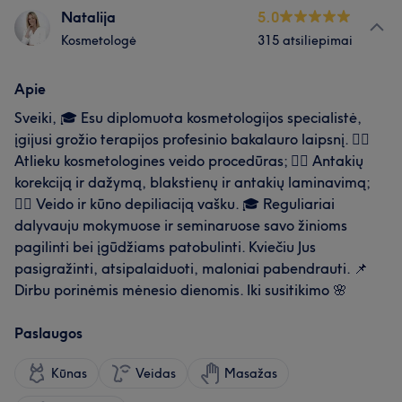
Natalija
5.0
Kosmetologė
315 atsiliepimai
Apie
Sveiki, 🎓 Esu diplomuota kosmetologijos specialistė,
įgijusi grožio terapijos profesinio bakalauro laipsnį. 💆‍♀️
Atlieku kosmetologines veido procedūras; 💆‍♀️ Antakių
korekciją ir dažymą, blakstienų ir antakių laminavimą;
💆‍♀️ Veido ir kūno depiliaciją vašku. 🎓 Reguliariai
dalyvauju mokymuose ir seminaruose savo žinioms
pagilinti bei įgūdžiams patobulinti. Kviečiu Jus
pasigražinti, atsipalaiduoti, maloniai pabendrauti. 📌
Dirbu porinėmis mėnesio dienomis. Iki susitikimo 🌸
Paslaugos
Kūnas
Veidas
Masažas