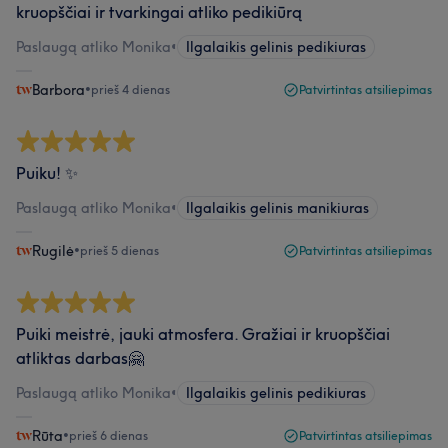
kruopščiai ir tvarkingai atliko pedikiūrą
Paslaugą atliko Monika
•
Ilgalaikis gelinis pedikiuras
Barbora
•
prieš 4 dienas
Patvirtintas atsiliepimas
Puiku! ✨
Paslaugą atliko Monika
•
Ilgalaikis gelinis manikiuras
Rugilė
•
prieš 5 dienas
Patvirtintas atsiliepimas
Puiki meistrė, jauki atmosfera. Gražiai ir kruopščiai
atliktas darbas🤗
Paslaugą atliko Monika
•
Ilgalaikis gelinis pedikiuras
Rūta
•
prieš 6 dienas
Patvirtintas atsiliepimas