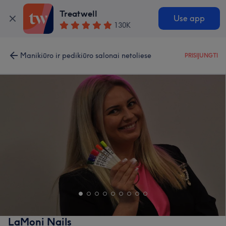
Treatwell
Use app
130K
Manikiūro ir pedikiūro salonai netoliese
PRISIJUNGTI
LaMoni Nails