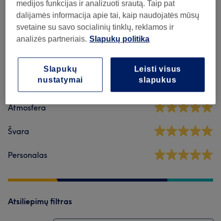
medijos funkcijas ir analizuoti srautą. Taip pat
dalijamės informacija apie tai, kaip naudojatės mūsų
svetaine su savo socialinių tinklų, reklamos ir
Atsiliepimai apie saloną
analizės partneriais.
Slapukų politika
5,0
Slapukų
Leisti visus
nustatymai
slapukus
20 atsiliepimai
Atmosfera
Švara
Personalas
Atsiliepimų filtras