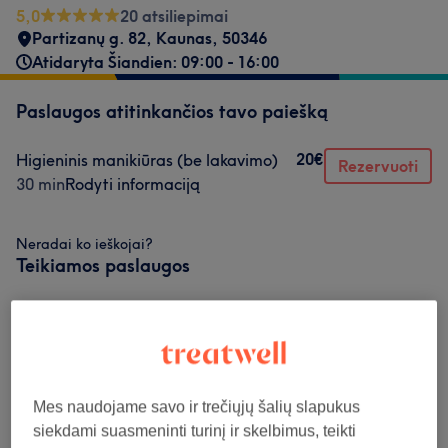
5,0
20 atsiliepimai
Partizanų g. 82
,
Kaunas
,
50346
Atidaryta Šiandien: 09:00 - 16:00
Paslaugos atitinkančios tavo paiešką
20€
Higieninis manikiūras (be lakavimo)
Rezervuoti
30 min
Rodyti informaciją
Neradai ko ieškojai?
Teikiamos paslaugos
Manikiūras
(
3
)
nuo 20€
Pedikiūras
(
3
)
nuo 30€
Mes naudojame savo ir trečiųjų šalių slapukus
Nagų Priauginimas
(
1
)
20€
siekdami suasmeninti turinį ir skelbimus, teikti