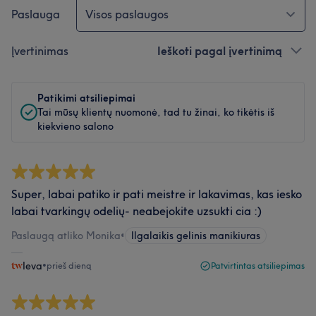
Paslauga
Visos paslaugos
Įvertinimas
Ieškoti pagal įvertinimą
Patikimi atsiliepimai
Tai mūsų klientų nuomonė, tad tu žinai, ko tikėtis iš
kiekvieno salono
Super, labai patiko ir pati meistre ir lakavimas, kas iesko
labai tvarkingų odelių- neabejokite uzsukti cia :)
Paslaugą atliko Monika
•
Ilgalaikis gelinis manikiuras
Ieva
•
prieš dieną
Patvirtintas atsiliepimas