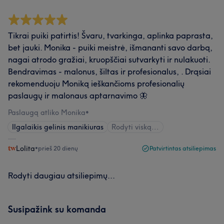
Tikrai puiki patirtis! Švaru, tvarkinga, aplinka paprasta,
bet jauki. Monika - puiki meistrė, išmananti savo darbą,
nagai atrodo gražiai, kruopščiai sutvarkyti ir nulakuoti.
Bendravimas - malonus, šiltas ir profesionalus, . Drąsiai
rekomenduoju Moniką ieškančioms profesionalių
paslaugų ir malonaus aptarnavimo 🦋
Paslaugą atliko Monika
•
Ilgalaikis gelinis manikiuras
Rodyti viską...
Lolita
•
prieš 20 dienų
Patvirtintas atsiliepimas
Rodyti daugiau atsiliepimų...
Susipažink su komanda