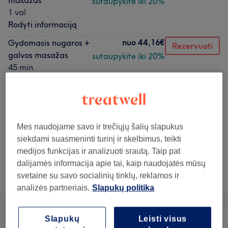
masažas
sutaupykite iki 20%
1 val
Rodyti informaciją
nuo
44,16€
Gydomasis nugaros +
Rezervuoti
galvos masažas
sutaupykite iki 20%
45 min
Rodyti informaciją
nuo
51,20€
Japoniškas terapinis
Rezervuoti
veido masažas
sutaupykite iki 20%
KOBIDO (60 min.)
Mes naudojame savo ir trečiųjų šalių slapukus
1 val
siekdami suasmeninti turinį ir skelbimus, teikti
Rodyti informaciją
medijos funkcijas ir analizuoti srautą. Taip pat
dalijamės informacija apie tai, kaip naudojatės mūsų
svetaine su savo socialinių tinklų, reklamos ir
Teikiamos paslaugos
analizės partneriais.
Slapukų politika
Slapukų
Leisti visus