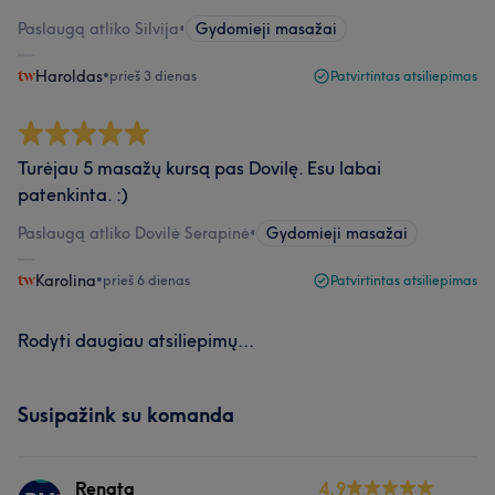
Paslaugą atliko Silvija
•
Gydomieji masažai
Haroldas
•
prieš 3 dienas
Patvirtintas atsiliepimas
Turėjau 5 masažų kursą pas Dovilę. Esu labai
patenkinta. :)
Paslaugą atliko Dovilė Serapinė
•
Gydomieji masažai
Karolina
•
prieš 6 dienas
Patvirtintas atsiliepimas
Rodyti daugiau atsiliepimų...
Susipažink su komanda
Renata
4.9