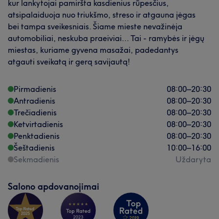
kur lankytojai pamiršta kasdienius rūpesčius,
atsipalaiduoja nuo triukšmo, streso ir atgauna jėgas
bei tampa sveikesniais. Šiame mieste nevažinėja
automobiliai, neskuba praeiviai... Tai - ramybės ir jėgų
miestas, kuriame gyvena masažai, padedantys
atgauti sveikatą ir gerą savijautą!
Pirmadienis
08:00
–
20:30
Antradienis
08:00
–
20:30
Trečiadienis
08:00
–
20:30
Ketvirtadienis
08:00
–
20:30
Penktadienis
08:00
–
20:30
Šeštadienis
10:00
–
16:00
Sekmadienis
Uždaryta
Salono apdovanojimai