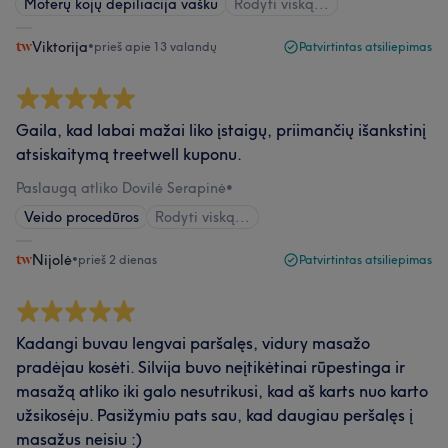
Moterų kojų depiliacija vašku
Rodyti viską...
Viktorija
•
prieš apie 13 valandų
Patvirtintas atsiliepimas
Gaila, kad labai mažai liko įstaigų, priimančių išankstinį
atsiskaitymą treetwell kuponu.
Paslaugą atliko Dovilė Serapinė
•
Veido procedūros
Rodyti viską...
Nijolė
•
prieš 2 dienas
Patvirtintas atsiliepimas
Kadangi buvau lengvai paršalęs, vidury masažo
pradėjau kosėti. Silvija buvo neįtikėtinai rūpestinga ir
masažą atliko iki galo nesutrikusi, kad aš karts nuo karto
užsikosėju. Pasižymiu pats sau, kad daugiau peršalęs į
masažus neisiu :)