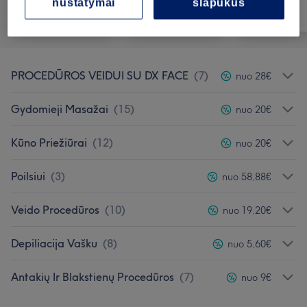
nustatymai
slapukus
Visos paslaugos
Depiliacija
Veidas
PROCEDŪROS VEIDUI SU DX FACE
(
7
)
nuo 28€
Gydomieji Masažai
(
15
)
nuo 20€
Kūno Priežiūrai
(
12
)
nuo 20€
Poilsiui
(
3
)
nuo 58,88€
Veido Procedūros
(
10
)
nuo 19,20€
Depiliacija Vašku
(
8
)
nuo 5,60€
Antakių Ir Blakstienų Procedūros
(
7
)
nuo 9€