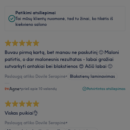
Patikimi atsiliepimai
Tai mūsų klientų nuomonė, tad tu žinai, ko tikėtis iš
kiekvieno salono
Buvau pirmą kartą, bet manau ne paskutinį 🙂 Maloni
patirtis, o dar malonesnis rezultatas - labai gražiai
sutvarkyti antakiai bei blakstienos 😍 Ačiū labai 🙂
Paslaugą atliko Dovilė Serapinė
•
Blakstienų laminavimas
Agne
•
prieš apie 10 valandų
Patvirtintas atsiliepimas
Viskas puikiai👌
Paslaugą atliko Dovilė Serapinė
•