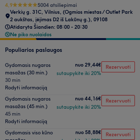
4,9
5004 atsiliepimai
Verkių g. 31C, Vilnius
,
(Ogmios miestas / Outlet Park
2 aukštas, įėjimas D2 iš Lakūnų g.)
,
09108
Atidaryta Šiandien: 08:00 - 20:30
Ne piko nuolaidos
Populiarios paslaugos
nuo
29,44€
Gydomasis nugaros
Rezervuoti
masažas (30 min.)
sutaupykite iki 20%
30 min
Rodyti informaciją
nuo
44,16€
Gydomasis nugaros
Rezervuoti
masažas (45 min.)
sutaupykite iki 20%
45 min
Rodyti informaciją
nuo
58,88€
Gydomasis viso kūno
Rezervuoti