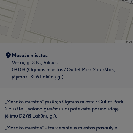
Masažo miestas
Verkių g. 31C, Vilnius
09108 (Ogmios miestas / Outlet Park 2 aukštas,
įėjimas D2 iš Lakūnų g.)
Mūsų klientų nuomonė apie darbuotoją: Dovilė
Draugiškas
7
Profesionalus
6
Rūpestingas
5
„Masažo miestas“ įsikūręs Ogmios mieste / Outlet Park
Dėmesingas detalėms
5
2 aukšte. Į saloną greičiausiai pateksite pasinaudoję
įėjimu D2 (iš Lakūnų g.).
„Masažo miestas“ - tai vienintelis miestas pasaulyje,