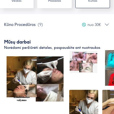
Veidas
Masažas
Kūnas
Kūno Procedūros
(
9
)
nuo 30€
Mūsų darbai
Norėdami peržiūrėti detales, paspauskite ant nuotraukos