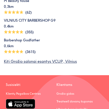
M Beauty house
0,3km
(62)
VILNIUS CITY BARBERSHOP G9
0,4km
(355)
Barbershop Godfather
0,6km
(3615)
Kiti Grožio salonai esantys VCUP, Vilnius
Susisiekti
Klientams
Klientų Pagalbos Centras
Grožio gidas
Treatwell dovanų kuponas