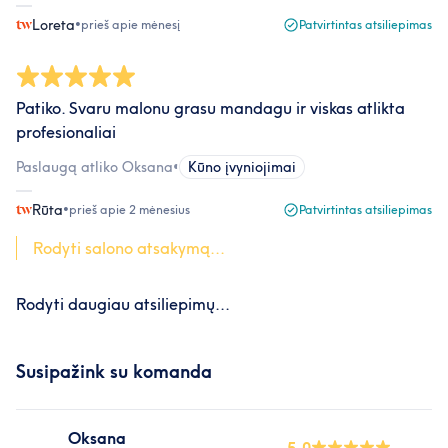
Loreta
•
prieš apie mėnesį
Patvirtintas atsiliepimas
Patiko. Svaru malonu grasu mandagu ir viskas atlikta
profesionaliai
Paslaugą atliko Oksana
•
Kūno įvyniojimai
Rūta
•
prieš apie 2 mėnesius
Patvirtintas atsiliepimas
Rodyti salono atsakymą...
Rodyti daugiau atsiliepimų...
Susipažink su komanda
Oksana