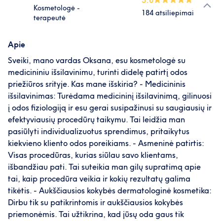
5.0
Kosmetologė -
184 atsiliepimai
terapeutė
Apie
Sveiki, mano vardas Oksana, esu kosmetologė su
medicininiu išsilavinimu, turinti didelę patirtį odos
priežiūros srityje. Kas mane išskiria? - Medicininis
išsilavinimas: Turėdama medicininį išsilavinimą, gilinuosi
į odos fiziologiją ir esu gerai susipažinusi su saugiausių ir
efektyviausių procedūrų taikymu. Tai leidžia man
pasiūlyti individualizuotus sprendimus, pritaikytus
kiekvieno kliento odos poreikiams. - Asmeninė patirtis:
Visas procedūras, kurias siūlau savo klientams,
išbandžiau pati. Tai suteikia man gilų supratimą apie
tai, kaip procedūra veikia ir kokių rezultatų galima
tikėtis. - Aukščiausios kokybės dermatologinė kosmetika:
Dirbu tik su patikrintomis ir aukščiausios kokybės
priemonėmis. Tai užtikrina, kad jūsų oda gaus tik