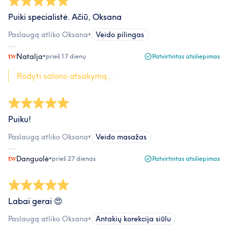
Puiki specialistė. Ačiū, Oksana
Paslaugą atliko Oksana
•
Veido pilingas
Natalja
•
prieš 17 dienų
Patvirtintas atsiliepimas
Rodyti salono atsakymą...
Puiku!
Paslaugą atliko Oksana
•
Veido masažas
Danguolė
•
prieš 27 dienas
Patvirtintas atsiliepimas
Labai gerai 😍
Paslaugą atliko Oksana
•
Antakių korekcija siūlu