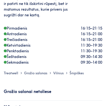
ir patirti ne tik išskirtini rūpestį, bet ir
matomus rezultatus, kurie privers jus
sugrižti dar ne kartą.
Pirmadienis
16:15
–
21:15
Antradienis
16:15
–
21:00
Trečiadienis
16:15
–
21:00
Ketvirtadienis
11:30
–
19:30
Penktadienis
11:30
–
19:30
Šeštadienis
09:30
–
14:30
Sekmadienis
09:30
–
14:00
Treatwell
Grožio salonas
Vilnius
Šnipiškes
>
>
>
Grožio salonai netoliese