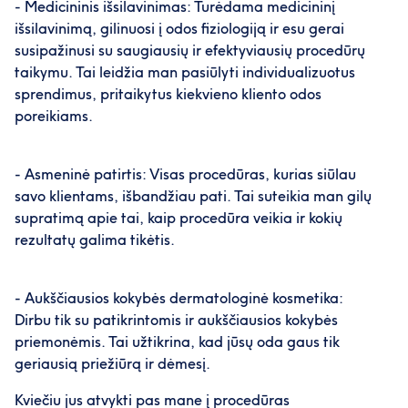
- Medicininis išsilavinimas: Turėdama medicininį
išsilavinimą, gilinuosi į odos fiziologiją ir esu gerai
susipažinusi su saugiausių ir efektyviausių procedūrų
taikymu. Tai leidžia man pasiūlyti individualizuotus
sprendimus, pritaikytus kiekvieno kliento odos
poreikiams.
- Asmeninė patirtis: Visas procedūras, kurias siūlau
savo klientams, išbandžiau pati. Tai suteikia man gilų
supratimą apie tai, kaip procedūra veikia ir kokių
rezultatų galima tikėtis.
- Aukščiausios kokybės dermatologinė kosmetika:
Dirbu tik su patikrintomis ir aukščiausios kokybės
priemonėmis. Tai užtikrina, kad jūsų oda gaus tik
geriausią priežiūrą ir dėmesį.
Kviečiu jus atvykti pas mane į procedūras