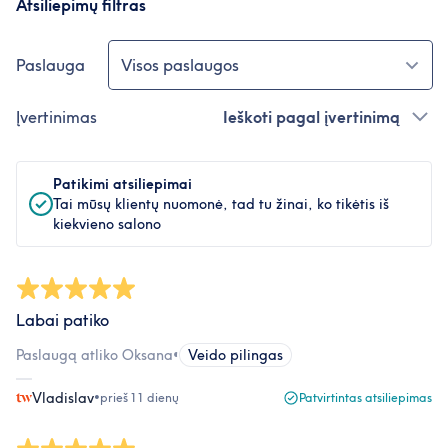
Atsiliepimų filtras
Paslauga
Visos paslaugos
Įvertinimas
Ieškoti pagal įvertinimą
Patikimi atsiliepimai
Tai mūsų klientų nuomonė, tad tu žinai, ko tikėtis iš
kiekvieno salono
Labai patiko
Paslaugą atliko Oksana
•
Veido pilingas
Vladislav
•
prieš 11 dienų
Patvirtintas atsiliepimas