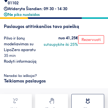
01102
Atidaryta Šiandien: 09:30 - 14:30
Ne piko nuolaidos
Paslaugos atitinkančios tavo paiešką
nuo
41,25€
Pilvo ir šonų
Rezervuoti
modeliavimas su
sutaupykite iki 25%
LipoZero aparatu
35 min
Rodyti informaciją
Neradai ko ieškojai?
Teikiamos paslaugos